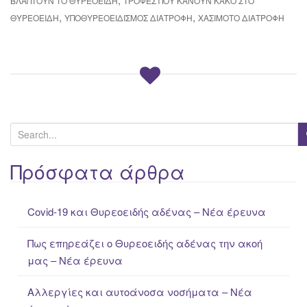
ΒΛΆΠΤΟΥΝ ΤΟ ΘΥΡΕΟΕΙΔΉ
ΤΡΟΦΈΣ ΠΟΥ ΚΆΝΟΥΝ ΚΑΚΌ ΣΤΟ
,
,
ΘΥΡΕΟΕΙΔΉ
ΥΠΟΘΥΡΕΟΕΙΔΙΣΜΌΣ ΔΙΑΤΡΟΦΉ
ΧΑΣΙΜΌΤΟ ΔΙΑΤΡΟΦΉ
S
e
a
Πρόσφατα άρθρα
r
c
Covid-19 και Θυρεοειδής αδένας – Νέα έρευνα
h
f
Πως επηρεάζει ο Θυρεοειδής αδένας την ακοή
o
μας – Νέα έρευνα
r
:
Αλλεργίες και αυτοάνοσα νοσήματα – Νέα