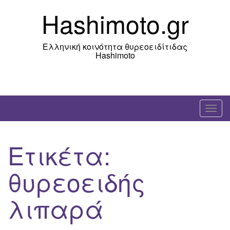
Skip
Hashimoto.gr
to
content
Ελληνική κοινότητα θυρεοειδίτιδας
Hashimoto
T
o
g
Ετικέτα:
g
l
θυρεοειδής
e
n
λιπαρά
a
v
i