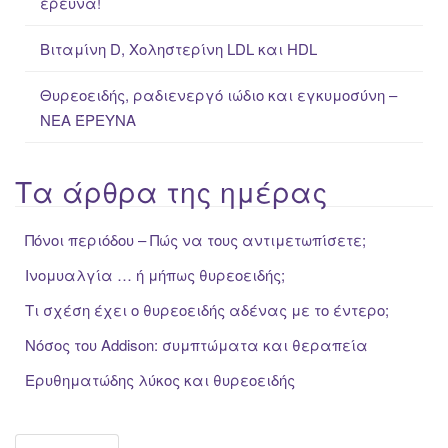
έρευνα!
Βιταμίνη D, Χοληστερίνη LDL και HDL
Θυρεοειδής, ραδιενεργό ιώδιο και εγκυμοσύνη –
ΝΕΑ ΈΡΕΥΝΑ
Τα άρθρα της ημέρας
Πόνοι περιόδου – Πώς να τους αντιμετωπίσετε;
Ινομυαλγία … ή μήπως θυρεοειδής;
Τι σχέση έχει ο θυρεοειδής αδένας με το έντερο;
Νόσος του Addison: συμπτώματα και θεραπεία
Ερυθηματώδης λύκος και θυρεοειδής