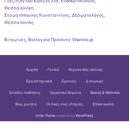
Γιαζιτζόγλου Ευαγγελία, Ενδοκρινολόγος,
Θεσσαλονίκη
Σταματόπουλος Κωνσταντίνος, Δερματολόγος,
Θεσσαλονίκη
Βιταμίνες, Βιολογικά Προϊόντα Vitamino.gr
Αρχική
Γενικά
Θυρεοειδής αδένας
Εργαστηριακά
Έρευνες
Διατροφή
Συνοδές παθήσεις
Ορμονικά θέματα
Beauty & Wellness
Μας ρωτάτε
Οι δικές σας ιστορίες
Επικοινωνία
Unite Theme
powered by
WordPress
.