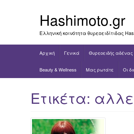
Skip
to
Hashimoto.gr
content
Ελληνική κοινότητα θυρεοειδίτιδας Has
Αρχική
Γενικά
Θυρεοειδής αδένας
Beauty & Wellness
Μας ρωτάτε
Οι δ
Ετικέτα:
αλλε