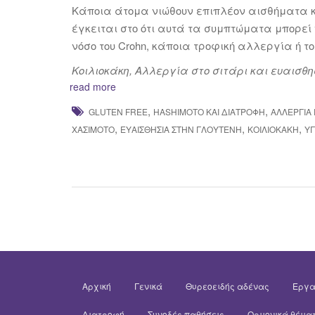
Κάποια άτομα νιώθουν επιπλέον αισθήματα κό
έγκειται στο ότι αυτά τα συμπτώματα μπορεί
νόσο του Crohn, κάποια τροφική αλλεργία ή τ
Κοιλιοκάκη, Αλλεργία στο σιτάρι και ευαισθησ
read more
,
,
GLUTEN FREE
HASHIMOTO ΚΑΙ ΔΙΑΤΡΟΦΉ
ΑΛΛΕΡΓΊΑ
,
,
,
ΧΑΣΙΜΌΤΟ
ΕΥΑΙΣΘΗΣΊΑ ΣΤΗΝ ΓΛΟΥΤΈΝΗ
ΚΟΙΛΙΟΚΆΚΗ
ΥΓ
Αρχική
Γενικά
Θυρεοειδής αδένας
Εργα
Διατροφή
Συνοδές παθήσεις
Ορμονικά θέμα