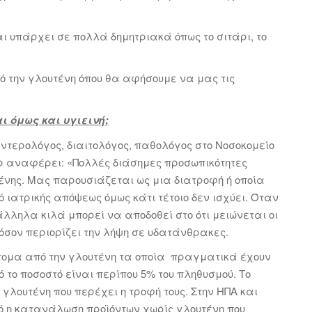
αι υπάρχει σε πολλά δημητριακά όπως το σιτάρι, το
ό την γλουτένη όπου θα αφήσουμε να μας τις
ι όμως και υγιεινή;
τερολόγος, διαιτολόγος, παθολόγος στο Νοσοκομείο
ρ αναφέρει: «Πολλές διάσημες προσωπικότητες
ένης. Μας παρουσιάζεται ως μια διατροφή ή οποία
ό ιατρικής απόψεως όμως κάτι τέτοιο δεν ισχύει. Όταν
λληλα κιλά μπορεί να αποδοθεί στο ότι μειώνεται οι
σον περιορίζει την λήψη σε υδατάνθρακες.
τομα από την γλουτένη τα οποία πραγματικά έχουν
 το ποσοστό είναι περίπου 5% του πληθυσμού. Το
 γλουτένη που περέχει η τροφή τους. Στην ΗΠΑ και
 η κατανάλωση προϊόντων χωρίς γλουτένη που