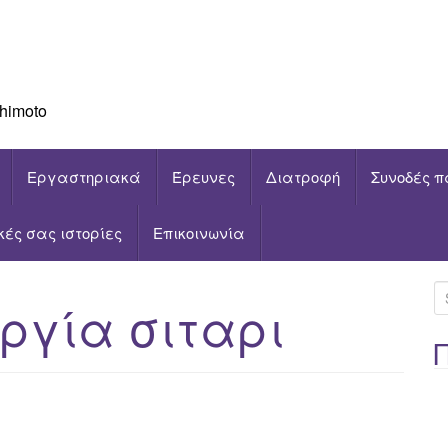
himoto
Εργαστηριακά
Έρευνες
Διατροφή
Συνοδές π
ικές σας ιστορίες
Επικοινωνία
S
ργία σιταρι
e
a
r
c
h
f