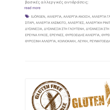
βασικές αλλεργικές αντιδράσεις:
read more
,
,
,
SJÖRGEN
ΑΛΛΕΡΓΊΑ
ΑΛΛΕΡΓΊΑ ΆΝΟΙΞΗ
ΑΛΛΕΡΓΊΑ 
,
,
,
ΣΙΤΑΡΙ
ΑΛΛΕΡΓΊΑ ΧΑΣΙΜΌΤΟ
ΑΛΛΕΡΓΊΕΣ
ΑΛΛΕΡΓΙΚΉ ΡΙΝΊ
,
,
ΔΥΣΑΝΕΞΊΑ
ΔΥΣΑΝΕΞΊΑ ΣΤΗ ΓΛΟΥΤΈΝΗ
ΔΥΣΑΝΕΞΊΑ ΣΤΗ
,
,
,
ΈΡΕΥΝΑ ΛΎΚΟΣ
ΈΡΕΥΝΕΣ
ΘΥΡΕΟΕΙΔΉΣ ΑΛΛΕΡΓΊΑ
ΘΥΡΕ
,
,
,
ΘΥΡΟΞΙΝΗ ΑΛΛΕΡΓΙΑ
ΚΟΙΛΙΟΚΆΚΗ
ΛΕΎΚΗ
ΡΕΥΜΑΤΟΕΙΔΉ