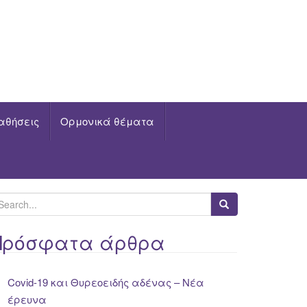
αθήσεις
Ορμονικά θέματα
Πρόσφατα άρθρα
Covid-19 και Θυρεοειδής αδένας – Νέα
έρευνα