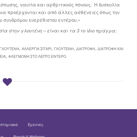
πωσης, ναυτία και αρθριτικούς πόνους. Η δυσκολία
 να προέρχονται και από άλλες ασθένειες όπως την
ου συνδρόμου ευερέθιστου εντέρου.»
ία στην γλουτένη – είναι και τα 3 το ίδιο πράγμα;
,
,
,
,
 ΓΛΟΥΤΈΝΗ
ΑΛΛΕΡΓΊΑ ΣΙΤΑΡΙ
ΓΛΟΥΤΈΝΗ
ΔΙΑΤΡΟΦΉ
ΔΙΑΤΡΟΦΉ ΚΑΙ
,
ΕΊΑ
ΦΛΕΓΜΟΝΉ ΣΤΟ ΛΕΠΤΌ ΈΝΤΕΡΟ
στηριακά
Έρευνες
τα
Beauty & Wellness