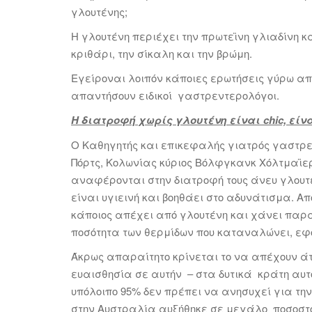
γλουτένης;
Η γλουτένη περιέχει την πρωτεϊνη γλιαδίνη κ
κριθάρι, την σίκαλη και την βρώμη.
Εγείροναι λοιπόν κάποιες ερωτήσεις γύρω απ
απαντήσουν ειδικοί γαστρεντερολόγοι.
Η διατροφή χωρίς γλουτένη είναι chic, είνα
Ο Καθηγητής και επικεφαλής γιατρός γαστρεν
Πόρτς, Κολωνίας κύριος Βόλφγκανκ Χόλτμαϊε
αναφέρονται στην διατροφή τους άνευ γλουτ
είναι υγιεινή και βοηθάει στο αδυνάτισμα. Απ
κάποιος απέχει από γλουτένη και χάνει παρά
ποσότητα των θερμίδων που καταναλώνει, εφό
Άκρως απαραίτητο κρίνεται το να απέχουν ά
ευαισθησία σε αυτήν – στα δυτικά κράτη αυτό
υπόλοιπο 95% δεν πρέπει να ανησυχεί για την
στην Αυστραλία αυξήθηκε σε μεγάλο ποσοστό