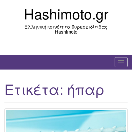
Skip
Hashimoto.gr
to
content
Ελληνική κοινότητα θυρεοειδίτιδας
Hashimoto
T
o
g
Ετικέτα:
ήπαρ
g
l
e
n
a
v
i