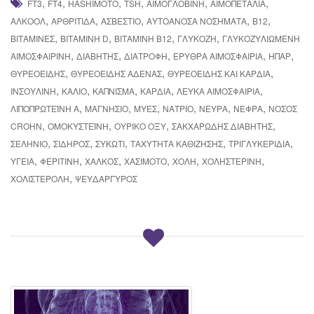
,
,
,
,
,
,
FT3
FT4
HASHIMOTO
TSH
ΑΙΜΟΓΛΟΒΊΝΗ
ΑΙΜΟΠΕΤΆΛΙΑ
,
,
,
,
,
ΑΛΚΟΌΛ
ΑΡΘΡΊΤΙΔΑ
ΑΣΒΈΣΤΙΟ
ΑΥΤΟΆΝΟΣΑ ΝΟΣΉΜΑΤΑ
Β12
,
,
,
,
ΒΙΤΑΜΊΝΕΣ
ΒΙΤΑΜΊΝΗ D
ΒΙΤΑΜΊΝΗ Β12
ΓΛΥΚΌΖΗ
ΓΛΥΚΟΖΥΛΙΩΜΈΝΗ
,
,
,
,
,
ΑΙΜΟΣΦΑΙΡΊΝΗ
ΔΙΑΒΉΤΗΣ
ΔΙΑΤΡΟΦΉ
ΕΡΥΘΡΆ ΑΙΜΟΣΦΑΊΡΙΑ
ΉΠΑΡ
,
,
,
ΘΥΡΕΟΕΙΔΉΣ
ΘΥΡΕΟΕΙΔΉΣ ΑΔΈΝΑΣ
ΘΥΡΕΟΕΙΔΉΣ ΚΑΙ ΚΑΡΔΙΆ
,
,
,
,
,
ΙΝΣΟΥΛΊΝΗ
ΚΆΛΙΟ
ΚΆΠΝΙΣΜΑ
ΚΑΡΔΙΆ
ΛΕΥΚΆ ΑΙΜΟΣΦΑΊΡΙΑ
,
,
,
,
,
,
ΛΙΠΟΠΡΩΤΕΪ́ΝΗ Α
ΜΑΓΝΉΣΙΟ
ΜΎΕΣ
ΝΆΤΡΙΟ
ΝΕΎΡΑ
ΝΕΦΡΆ
ΝΌΣΟΣ
,
,
,
,
CROHN
ΟΜΟΚΥΣΤΕΪ́ΝΗ
ΟΥΡΙΚΌ ΟΞΎ
ΣΑΚΧΑΡΏΔΗΣ ΔΙΑΒΉΤΗΣ
,
,
,
,
,
ΣΕΛΉΝΙΟ
ΣΊΔΗΡΟΣ
ΣΥΚΏΤΙ
ΤΑΧΎΤΗΤΑ ΚΑΘΊΖΗΣΗΣ
ΤΡΙΓΛΥΚΕΡΊΔΙΑ
,
,
,
,
,
,
ΥΓΕΊΑ
ΦΕΡΙΤΊΝΗ
ΧΑΛΚΌΣ
ΧΑΣΙΜΌΤΟ
ΧΟΛΉ
ΧΟΛΗΣΤΕΡΊΝΗ
,
ΧΟΛΙΣΤΕΡΌΛΗ
ΨΕΥΔΆΡΓΥΡΟΣ