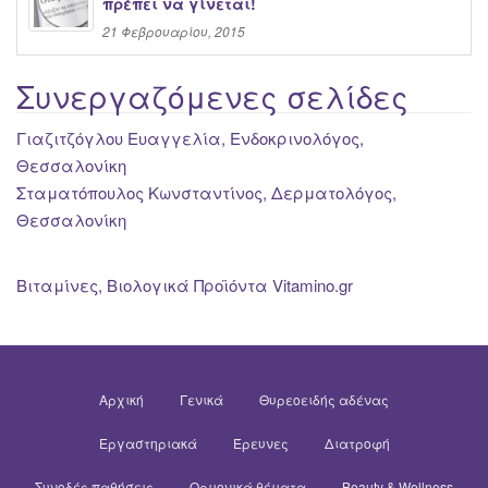
πρέπει να γίνεται!
21 Φεβρουαρίου, 2015
Συνεργαζόμενες σελίδες
Γιαζιτζόγλου Ευαγγελία, Ενδοκρινολόγος,
Θεσσαλονίκη
Σταματόπουλος Κωνσταντίνος, Δερματολόγος,
Θεσσαλονίκη
Βιταμίνες, Βιολογικά Προϊόντα Vitamino.gr
Αρχική
Γενικά
Θυρεοειδής αδένας
Εργαστηριακά
Έρευνες
Διατροφή
Συνοδές παθήσεις
Ορμονικά θέματα
Beauty & Wellness