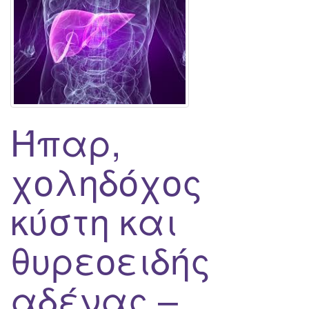
Ήπαρ,
χοληδόχος
κύστη και
θυρεοειδής
αδένας –