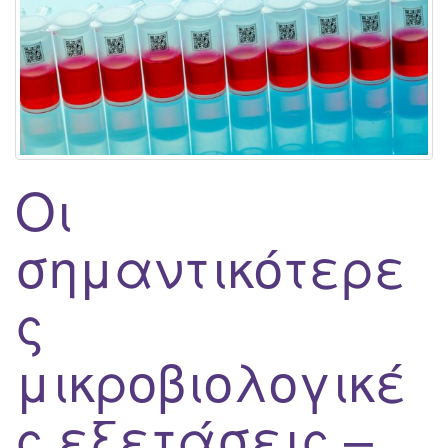
g
a
t
i
o
n
Οι
σημαντικότερε
ς
μικροβιολογικέ
ς εξετάσεις –