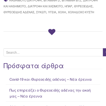
HASHIMOTO ΔΙΑΤΡΟΦΉ
ΒΙΤΑΜΊΝΗ D
ΒΙΤΑΜΊΝΗ Β12
ΔΙΑΤΡΟΦΉ
,
,
,
,
ΚΑΙ HASHIMOTO
ΔΙΑΤΡΟΦΉ ΚΑΙ ΧΑΣΙΜΌΤΟ
ΉΠΑΡ
ΘΥΡΕΟΕΙΔΉΣ
,
,
,
,
ΘΥΡΕΟΕΙΔΉΣ ΑΔΈΝΑΣ
ΣΥΚΏΤΙ
ΥΓΕΊΑ
ΧΟΛΉ
ΧΟΛΗΔΌΧΟ ΚΎΣΤΗ
S
e
a
Πρόσφατα άρθρα
r
c
Covid-19 και Θυρεοειδής αδένας – Νέα έρευνα
h
f
Πως επηρεάζει ο Θυρεοειδής αδένας την ακοή
o
μας – Νέα έρευνα
r
: