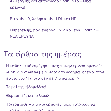
Αλλεργίες και αυτοάνοσα νοσήματα – Νέα
έρευνα!
Βιταμίνη D, Χοληστερίνη LDL και HDL
Θυρεοειδής, ραδιενεργό ιώδιο και εγκυμοσύνη –
ΝΕΑ ΈΡΕΥΝΑ
Τα άρθρα της ημέρας
Η καθηλωτική αφήγηση μιας πρώην εργασιομανούς:
«Πριν διαγνωστώ με αυτοάνοσο νόσημα, έλεγα στον
εαυτό μου “ Τίποτα δεν σε σταματάει!”»
Το poll της εβδομάδας!
Θυρεοειδής και αλκοόλ
Τριχόπτωση – όταν οι ορμόνες, μας παίρνουν τα
μαλλιά της κεφαλής μας