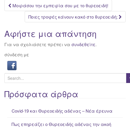
Post
Μοιράσου την εμπειρία σου με το θυρεοειδή!
navigation
Ποιες τροφές κάνουν κακό στο θυρεοειδή;
Αφήστε μια απάντηση
Για να σχολιάσετε πρέπει να
συνδεθείτε
.
σύνδεση με
S
e
a
Πρόσφατα άρθρα
r
c
Covid-19 και Θυρεοειδής αδένας – Νέα έρευνα
h
f
Πως επηρεάζει ο Θυρεοειδής αδένας την ακοή
o