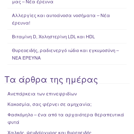
μας – Νέα έρευνα
r
:
Αλλεργίες και αυτοάνοσα νοσήματα – Νέα
έρευνα!
Βιταμίνη D, Χοληστερίνη LDL και HDL
Θυρεοειδής, ραδιενεργό ιώδιο και εγκυμοσύνη –
ΝΕΑ ΈΡΕΥΝΑ
Τα άρθρα της ημέρας
Ανεπάρκεια των επινεφριδίων
Κακοσμία, σας φέρνει σε αμηχανία;
Φασκόμηλο – ένα από τα αρχαιότερα θεραπευτικά
φυτά
Χαλκός, ψευδάργυρος και θυρεοειδής