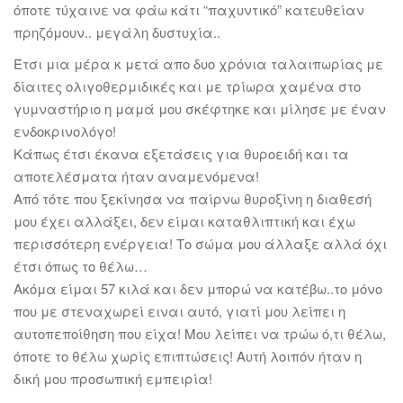
όποτε τύχαινε να φάω κάτι “παχυντικό” κατευθείαν
πρηζόμουν.. μεγάλη δυστυχία..
Έτσι μια μέρα κ μετά απο δυο χρόνια ταλαιπωρίας με
δίαιτες ολιγοθερμιδικές και με τρίωρα χαμένα στο
γυμναστήριο η μαμά μου σκέφτηκε και μίλησε με έναν
ενδοκρινολόγο!
Κάπως έτσι έκανα εξετάσεις για θυροειδή και τα
αποτελέσματα ήταν αναμενόμενα!
Από τότε που ξεκίνησα να παίρνω θυροξίνη η διαθεσή
μου έχει αλλάξει, δεν είμαι καταθλιπτική και έχω
περισσότερη ενέργεια! Το σώμα μου άλλαξε αλλά όχι
έτσι όπως το θέλω…
Ακόμα είμαι 57 κιλά και δεν μπορώ να κατέβω..το μόνο
που με στεναχωρεί ειναι αυτό, γιατί μου λείπει η
αυτοπεποίθηση που είχα! Μου λείπει να τρώω ό,τι θέλω,
όποτε το θέλω χωρίς επιπτώσεις! Αυτή λοιπόν ήταν η
δική μου προσωπική εμπειρία!