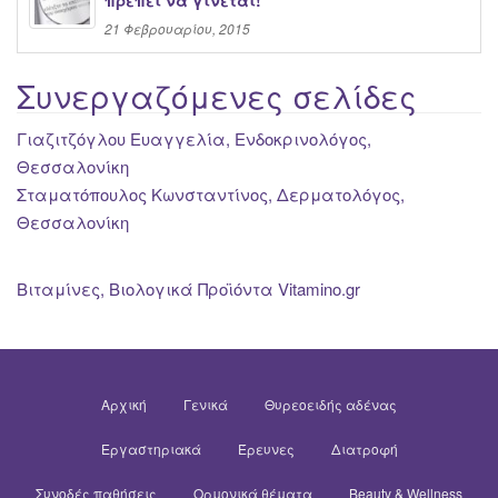
πρέπει να γίνεται!
21 Φεβρουαρίου, 2015
Συνεργαζόμενες σελίδες
Γιαζιτζόγλου Ευαγγελία, Ενδοκρινολόγος,
Θεσσαλονίκη
Σταματόπουλος Κωνσταντίνος, Δερματολόγος,
Θεσσαλονίκη
Βιταμίνες, Βιολογικά Προϊόντα Vitamino.gr
Αρχική
Γενικά
Θυρεοειδής αδένας
Εργαστηριακά
Έρευνες
Διατροφή
Συνοδές παθήσεις
Ορμονικά θέματα
Beauty & Wellness