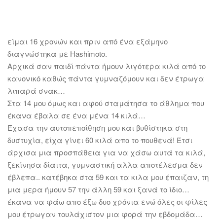
είμαι 16 χρονών και πριν από ένα εξάμηνο
διαγνώστηκα με Ηashimoto.
Αρχικά σαν παιδί πάντα ήμουν λιγότερα κιλά από το
κανονικό καθώς πάντα γυμναζόμουν και δεν έτρωγα
λιπαρά σνακ…
Στα 14 μου όμως και αφού σταμάτησα το άθλημα που
έκανα έβαλα σε ένα μένα 14 κιλά…
Έχασα την αυτοπεποίθηση μου και βυθίστηκα στη
δυστυχία, είχα γίνει 60 κιλά απο το πουθενά! Έτσι
άρχισα μια προσπάθεια για να χάσω αυτά τα κιλά,
ξεκίνησα δίαιτα, γυμναστική αλλα αποτέλεσμα δεν
έβλεπα.. κατέβηκα στα 59 και τα κιλα μου έπαιζαν, τη
μια μερα ήμουν 57 την άλλη 59 και ξανά το ίδιο…
έκανα να φάω απο έξω δυο χρόνια ενώ όλες οι φίλες
μου έτρωγαν τουλάχιστον μια φορά την εβδομάδα…