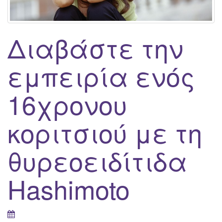
g
a
t
Διαβάστε την
i
o
εμπειρία ενός
n
16χρονου
κοριτσιού με τη
θυρεοειδίτιδα
Hashimoto