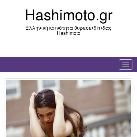
Skip
Hashimoto.gr
to
content
Ελληνική κοινότητα θυρεοειδίτιδας
Hashimoto
T
o
g
g
l
e
n
a
v
i