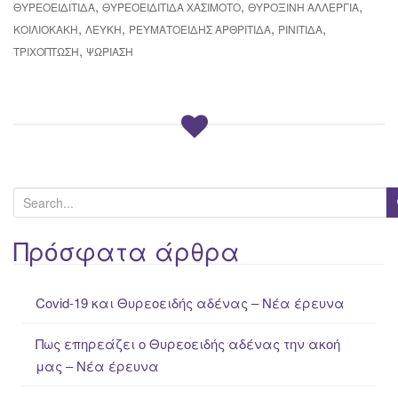
,
,
,
ΘΥΡΕΟΕΙΔΊΤΙΔΑ
ΘΥΡΕΟΕΙΔΊΤΙΔΑ ΧΑΣΙΜΟΤΟ
ΘΥΡΟΞΙΝΗ ΑΛΛΕΡΓΙΑ
,
,
,
,
ΚΟΙΛΙΟΚΆΚΗ
ΛΕΎΚΗ
ΡΕΥΜΑΤΟΕΙΔΉΣ ΑΡΘΡΊΤΙΔΑ
ΡΙΝΊΤΙΔΑ
,
ΤΡΙΧΌΠΤΩΣΗ
ΨΩΡΊΑΣΗ
S
e
a
Πρόσφατα άρθρα
r
c
Covid-19 και Θυρεοειδής αδένας – Νέα έρευνα
h
f
Πως επηρεάζει ο Θυρεοειδής αδένας την ακοή
o
μας – Νέα έρευνα
r
: