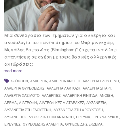
Μία συνεργασία των τμημάτων για αλλεργία και
ανοσολογία του πανεπιστημίου του Μπριμινγκχάμ,
Μεγάλης Βρετανίας (Birmingham)* έρχεται να δώσει
απαντήσεις σε σχέση με τρεις βασικές αλλεργικές
αντιδράσεις:
read more
,
,
,
,
SJÖRGEN
ΑΛΛΕΡΓΊΑ
ΑΛΛΕΡΓΊΑ ΆΝΟΙΞΗ
ΑΛΛΕΡΓΊΑ ΓΛΟΥΤΈΝΗ
,
,
,
ΑΛΛΕΡΓΊΑ ΘΥΡΕΟΕΙΔΉΣ
ΑΛΛΕΡΓΊΑ ΛΑΚΤΌΖΗ
ΑΛΛΕΡΓΊΑ ΣΙΤΑΡΙ
,
,
,
,
ΑΛΛΕΡΓΊΑ ΧΑΣΙΜΌΤΟ
ΑΛΛΕΡΓΊΕΣ
ΑΛΛΕΡΓΙΚΉ ΡΙΝΊΤΙΔΑ
ΆΝΟΙΞΗ
,
,
,
,
ΔΕΡΜΑ
ΔΙΑΤΡΟΦΉ
ΔΙΑΤΡΟΦΙΚΈΣ ΔΙΑΤΑΡΑΧΈΣ
ΔΥΣΑΝΕΞΊΑ
,
,
ΔΥΣΑΝΕΞΊΑ ΣΤΗ ΓΛΟΥΤΈΝΗ
ΔΥΣΑΝΕΞΊΑ ΣΤΗ ΦΡΟΥΚΤΌΖΗ
,
,
,
,
ΔΥΣΑΝΕΞΊΕΣ
ΔΥΣΚΟΛΊΑ ΣΤΗΝ ΑΝΑΠΝΟΉ
ΈΡΕΥΝΑ
ΈΡΕΥΝΑ ΛΎΚΟΣ
,
,
,
ΈΡΕΥΝΕΣ
ΘΥΡΕΟΕΙΔΉΣ ΑΛΛΕΡΓΊΑ
ΘΥΡΕΟΕΙΔΉΣ ΈΚΖΕΜΑ