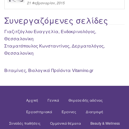
21 Φεβρουαρίου, 2015
Συνεργαζόμενες σελίδες
Γιαζιτζόγλου Ευαγγελία, Ενδοκρινολόγος,
Θεσσαλονίκη
Σταματόπουλος Κωνσταντίνος, Δερματολόγος,
Θεσσαλονίκη
Βιταμίνες, Βιολογικά Προϊόντα Vitamino.gr
Αρχική
Γενικά
Θυρεοειδής αδένας
Εργαστηριακά
Έρευνες
Διατροφή
Συνοδές παθήσεις
Ορμονικά θέματα
Beauty & Wellness