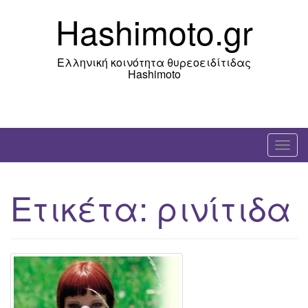
Skip
Hashimoto.gr
to
content
Ελληνική κοινότητα θυρεοειδίτιδας
Hashimoto
T
o
g
Ετικέτα:
ρινίτιδα
g
l
e
n
a
v
i