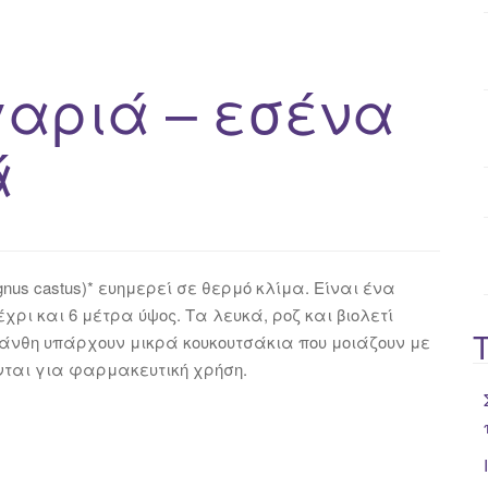
o
r
:
γαριά – εσένα
ά
gnus castus)* ευημερεί σε θερμό κλίμα. Είναι ένα
ρι και 6 μέτρα ύψος. Τα λευκά, ροζ και βιολετί
άνθη υπάρχουν μικρά κουκουτσάκια που μοιάζουν με
ούνται για φαρμακευτική χρήση.