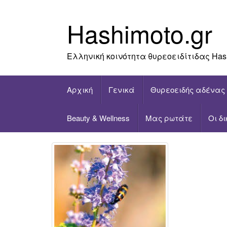
Skip
to
Hashimoto.gr
content
Ελληνική κοινότητα θυρεοειδίτιδας Has
Αρχική
Γενικά
Θυρεοειδής αδένας
Beauty & Wellness
Μας ρωτάτε
Οι δ