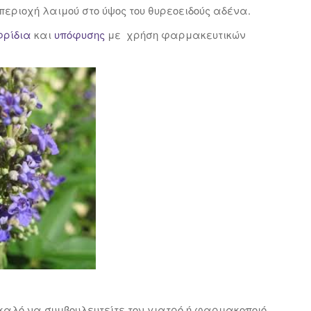
ριοχή λαιμού στο ύψος του θυρεοειδούς αδένα.
φρίδια
και
υπόφυσης
με χρήση φαρμακευτικών
καλό να συμβουλευτείτε τον γιατρό ή φαρμακοποιό