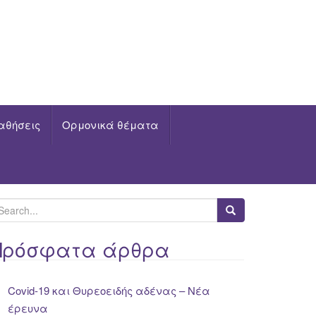
αθήσεις
Ορμονικά θέματα
Πρόσφατα άρθρα
Covid-19 και Θυρεοειδής αδένας – Νέα
έρευνα