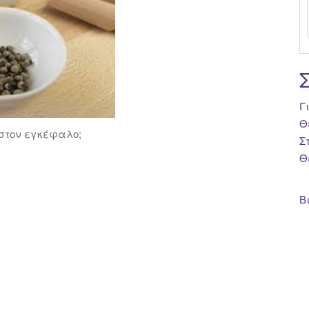
Γ
Θ
 στον εγκέφαλο;
Σ
Θ
Β