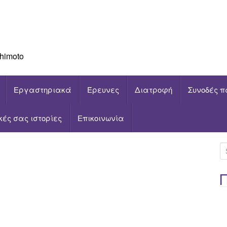
himoto
Εργαστηριακά
Έρευνες
Διατροφή
Συνοδές π
ικές σας ιστορίες
Επικοινωνία
S
e
a
r
c
h
f