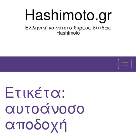
Skip
Hashimoto.gr
to
content
Ελληνική κοινότητα θυρεοειδίτιδας
Hashimoto
T
o
g
Ετικέτα:
g
l
αυτοάνοσο
e
n
αποδοχή
a
v
i