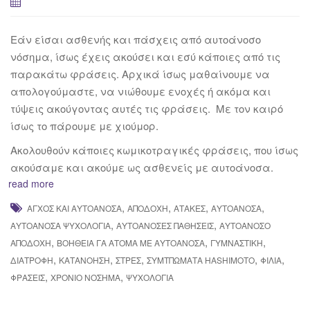
Εάν είσαι ασθενής και πάσχεις από αυτοάνοσο
νόσημα, ίσως έχεις ακούσει και εσύ κάποιες από τις
παρακάτω φράσεις. Αρχικά ίσως μαθαίνουμε να
απολογούμαστε, να νιώθουμε ενοχές ή ακόμα και
τύψεις ακούγοντας αυτές τις φράσεις. Με τον καιρό
ίσως το πάρουμε με χιούμορ.
Ακολουθούν κάποιες κωμικοτραγικές φράσεις, που ίσως
ακούσαμε και ακούμε ως ασθενείς με αυτοάνοσα.
read more
,
,
,
,
ΆΓΧΟΣ ΚΑΙ ΑΥΤΟΆΝΟΣΑ
ΑΠΟΔΟΧΉ
ΑΤΆΚΕΣ
ΑΥΤΟΆΝΟΣΑ
,
,
ΑΥΤΟΆΝΟΣΑ ΨΥΧΟΛΟΓΊΑ
ΑΥΤΟΆΝΟΣΕΣ ΠΑΘΉΣΕΙΣ
ΑΥΤΟΆΝΟΣΟ
,
,
,
ΑΠΟΔΟΧΉ
ΒΟΉΘΕΙΑ ΓΑ ΆΤΟΜΑ ΜΕ ΑΥΤΟΆΝΟΣΑ
ΓΥΜΝΑΣΤΙΚΉ
,
,
,
,
,
ΔΙΑΤΡΟΦΉ
ΚΑΤΑΝΌΗΣΗ
ΣΤΡΕΣ
ΣΥΜΤΠΏΜΑΤΑ HASHIMOTO
ΦΙΛΊΑ
,
,
ΦΡΆΣΕΙΣ
ΧΡΌΝΙΟ ΝΌΣΗΜΑ
ΨΥΧΟΛΟΓΊΑ