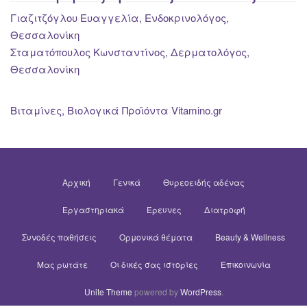
Γιαζιτζόγλου Ευαγγελία, Ενδοκρινολόγος,
Θεσσαλονίκη
Σταματόπουλος Κωνσταντίνος, Δερματολόγος,
Θεσσαλονίκη
Βιταμίνες, Βιολογικά Προϊόντα Vitamino.gr
Αρχική
Γενικά
Θυρεοειδής αδένας
Εργαστηριακά
Έρευνες
Διατροφή
Συνοδές παθήσεις
Ορμονικά θέματα
Beauty & Wellness
Μας ρωτάτε
Οι δικές σας ιστορίες
Επικοινωνία
Unite Theme
powered by
WordPress
.