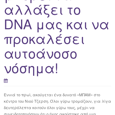
αλλάξει το
DNA μας και να
προκαλέσει
αυτοάνοσο
νόσημα!
Εννιά το πρωί, ακούγεται ένα δυνατό «ΜΠΑΜ» στο
κέντρο του Νιού Τζερση. Όλοι γύρω τρομάζουν, για λίγα
δευτερόλεπτα κοιτούν όλοι γύρω τους, μέχρι να
συνειδητοποιήσουν ότι ο ήχος ακούστηκε από μια