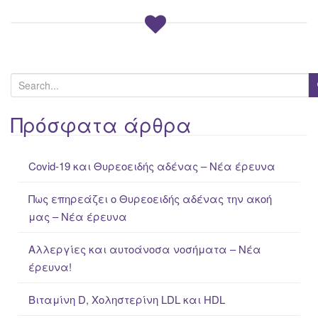
S
e
a
Πρόσφατα άρθρα
r
c
Covid-19 και Θυρεοειδής αδένας – Νέα έρευνα
h
f
Πως επηρεάζει ο Θυρεοειδής αδένας την ακοή
o
μας – Νέα έρευνα
r
:
Αλλεργίες και αυτοάνοσα νοσήματα – Νέα
έρευνα!
Βιταμίνη D, Χοληστερίνη LDL και HDL