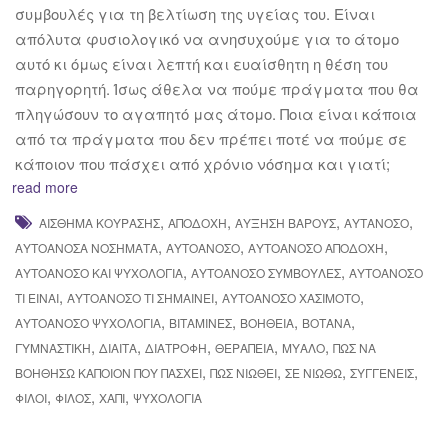
συμβουλές για τη βελτίωση της υγείας του. Είναι
απόλυτα φυσιολογικό να ανησυχούμε για το άτομο
αυτό κι όμως είναι λεπτή και ευαίσθητη η θέση του
παρηγορητή. Ίσως άθελα να πούμε πράγματα που θα
πληγώσουν το αγαπητό μας άτομο. Ποια είναι κάποια
από τα πράγματα που δεν πρέπει ποτέ να πούμε σε
κάποιον που πάσχει από χρόνιο νόσημα και γιατί;
read more
,
,
,
,
ΑΊΣΘΗΜΑ ΚΟΎΡΑΣΗΣ
ΑΠΟΔΟΧΉ
ΑΎΞΗΣΗ ΒΆΡΟΥΣ
ΑΥΤΆΝΟΣΟ
,
,
,
ΑΥΤΟΆΝΟΣΑ ΝΟΣΉΜΑΤΑ
ΑΥΤΟΆΝΟΣΟ
ΑΥΤΟΆΝΟΣΟ ΑΠΟΔΟΧΉ
,
,
ΑΥΤΟΆΝΟΣΟ ΚΑΙ ΨΥΧΟΛΟΓΊΑ
ΑΥΤΟΆΝΟΣΟ ΣΥΜΒΟΥΛΈΣ
ΑΥΤΟΆΝΟΣΟ
,
,
,
ΤΙ ΕΊΝΑΙ
ΑΥΤΟΆΝΟΣΟ ΤΙ ΣΗΜΑΊΝΕΙ
ΑΥΤΟΆΝΟΣΟ ΧΑΣΙΜΌΤΟ
,
,
,
,
ΑΥΤΟΆΝΟΣΟ ΨΥΧΟΛΟΓΊΑ
ΒΙΤΑΜΊΝΕΣ
ΒΟΉΘΕΙΑ
ΒΌΤΑΝΑ
,
,
,
,
,
ΓΥΜΝΑΣΤΙΚΉ
ΔΊΑΙΤΑ
ΔΙΑΤΡΟΦΉ
ΘΕΡΑΠΕΊΑ
ΜΥΑΛΌ
ΠΩΣ ΝΑ
,
,
,
,
ΒΟΗΘΉΣΩ ΚΆΠΟΙΟΝ ΠΟΥ ΠΆΣΧΕΙ
ΠΩΣ ΝΙΏΘΕΙ
ΣΕ ΝΙΏΘΩ
ΣΥΓΓΕΝΕΊΣ
,
,
,
ΦΊΛΟΙ
ΦΊΛΟΣ
ΧΆΠΙ
ΨΥΧΟΛΟΓΊΑ