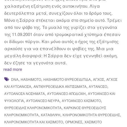
χαλασμένη εξάτμιση ενός αυτοκινήτου. Λίγα
δευτερόλεπτα μετά, συνεχίζουν όλοι το δρόμο τους.
Μόνο η Σάρρα στέκεται ακόμα στο σημείο αυτό. Τρέμει
από τον φόβο της. Το μυαλό της γυρίζει στα γεγονότα
της 11.09.2001 όταν από τρομοκρατικό χτύπημα έπεσαν
οι δίδυμοι πύργοι. Και μόνο αυτός ο ήχος της εξάτμισης
αρκούσε για να επανέλθουν οι φοβίες της. Μια μια
μεγάλη διαφορά: Η Σάρρα δεν είχε γεννηθεί ακόμη,
δεν έζησε τα γεγονότα αυτά.
read more
,
,
,
,
DNA
HASHIMOTO
HASHIMOTO ΘΥΡΕΟΕΙΔΊΤΙΔΑ
ΆΓΧΟΣ
ΆΓΧΟΣ
,
,
,
ΚΑΙ ΑΥΤΟΆΝΟΣΑ
ΑΝΤΙΘΥΡΕΟΕΙΔΙΚΆ ΑΝΤΙΣΏΜΑΤΑ
ΑΥΤΆΝΟΣΟ
,
,
ΑΥΤΟΆΝΟΣΑ ΝΟΣΉΜΑΤΑ
ΑΥΤΟΆΝΟΣΟ ΑΠΟΔΟΧΉ
ΑΥΤΟΆΝΟΣΟ ΚΑΙ
,
,
,
ΨΥΧΟΛΟΓΊΑ
ΑΥΤΟΆΝΟΣΟ ΝΕΎΡΑ
ΑΥΤΟΆΝΟΣΟ ΧΑΣΙΜΌΤΟ
,
ΘΥΡΕΟΕΙΔΗΣ ΚΛΗΡΟΝΟΜΙΚΟΤΗΤΑ
ΚΑΡΚΙΝΟΣ ΘΥΡΕΟΕΙΔΟΎΣ
,
,
,
ΚΛΗΡΟΝΟΜΙΚΟΤΗΤΑ
ΚΑΤΆΘΛΙΨΗ
ΚΛΗΡΟΝΟΜΙΚΌΤΗΤΑ ΘΥΡΕΟΕΙΔΉΣ
,
,
ΚΛΗΡΟΝΟΜΙΚΌΤΗΤΑ ΚΑΙ ΧΑΣΙΜΟΤΟ
ΟΡΜΌΝΕΣ
ΧΑΣΙΜΟΤΟ