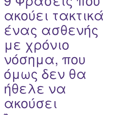
ακούει τακτικά
ένας ασθενής
με χρόνιο
νόσημα, που
όμως δεν θα
ήθελε να
ακούσει