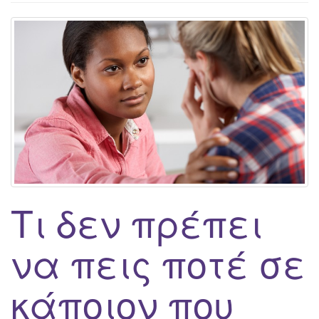
g
a
t
i
o
n
Τι δεν πρέπει
να πεις ποτέ σε
κάποιον που