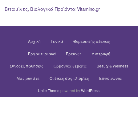
Βιταμίνες, Βιολογικά Προϊόντα Vitamino.gr
Αρχική
Γενικά
Θυρεοειδής αδένας
Εργαστηριακά
Έρευνες
Διατροφή
Συνοδές παθήσεις
Ορμονικά θέματα
Beauty & Wellness
Μας ρωτάτε
Οι δικές σας ιστορίες
Επικοινωνία
Unite Theme
powered by
WordPress
.