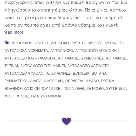
παρηγορητή. Ίσως άθελα να πούμε πράγματα που θα
πληγώσουν το αγαπητό μας άτομο. Ποια είναι κάποια
από τα πράγματα που δεν πρέπει ποτέ να πούμε σε
κάποιον που πάσχει από χρόνιο νόσημα και γιατί;
read more
,
,
,
,
ΑΊΣΘΗΜΑ ΚΟΎΡΑΣΗΣ
ΑΠΟΔΟΧΉ
ΑΎΞΗΣΗ ΒΆΡΟΥΣ
ΑΥΤΆΝΟΣΟ
,
,
,
ΑΥΤΟΆΝΟΣΑ ΝΟΣΉΜΑΤΑ
ΑΥΤΟΆΝΟΣΟ
ΑΥΤΟΆΝΟΣΟ ΑΠΟΔΟΧΉ
,
,
ΑΥΤΟΆΝΟΣΟ ΚΑΙ ΨΥΧΟΛΟΓΊΑ
ΑΥΤΟΆΝΟΣΟ ΣΥΜΒΟΥΛΈΣ
ΑΥΤΟΆΝΟΣΟ
,
,
,
ΤΙ ΕΊΝΑΙ
ΑΥΤΟΆΝΟΣΟ ΤΙ ΣΗΜΑΊΝΕΙ
ΑΥΤΟΆΝΟΣΟ ΧΑΣΙΜΌΤΟ
,
,
,
,
ΑΥΤΟΆΝΟΣΟ ΨΥΧΟΛΟΓΊΑ
ΒΙΤΑΜΊΝΕΣ
ΒΟΉΘΕΙΑ
ΒΌΤΑΝΑ
,
,
,
,
,
ΓΥΜΝΑΣΤΙΚΉ
ΔΊΑΙΤΑ
ΔΙΑΤΡΟΦΉ
ΘΕΡΑΠΕΊΑ
ΜΥΑΛΌ
ΠΩΣ ΝΑ
,
,
,
,
ΒΟΗΘΉΣΩ ΚΆΠΟΙΟΝ ΠΟΥ ΠΆΣΧΕΙ
ΠΩΣ ΝΙΏΘΕΙ
ΣΕ ΝΙΏΘΩ
ΣΥΓΓΕΝΕΊΣ
,
,
,
ΦΊΛΟΙ
ΦΊΛΟΣ
ΧΆΠΙ
ΨΥΧΟΛΟΓΊΑ