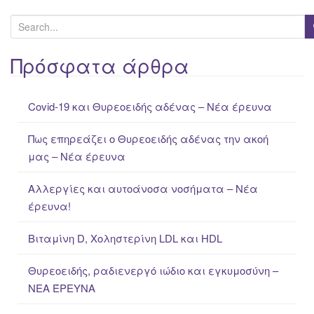
S
e
a
Πρόσφατα άρθρα
r
c
Covid-19 και Θυρεοειδής αδένας – Νέα έρευνα
h
f
Πως επηρεάζει ο Θυρεοειδής αδένας την ακοή
o
μας – Νέα έρευνα
r
:
Αλλεργίες και αυτοάνοσα νοσήματα – Νέα
έρευνα!
Βιταμίνη D, Χοληστερίνη LDL και HDL
Θυρεοειδής, ραδιενεργό ιώδιο και εγκυμοσύνη –
ΝΕΑ ΈΡΕΥΝΑ