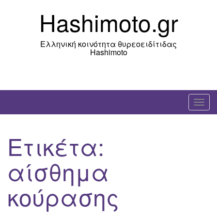
Skip
Hashimoto.gr
to
content
Ελληνική κοινότητα θυρεοειδίτιδας
Hashimoto
T
o
g
Ετικέτα:
g
l
αίσθημα
e
n
κούρασης
a
v
i