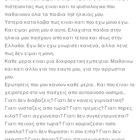
πιστευοντας πως ειναι κατι το φυσιολογικο που
παθαινουν ολα τα παιδια τησ ηλικιας μου.
Υστερα καταλαβα πως ειναι κατι που εχω μονο εγω.
Και ειμαι μονη μου σ αυτο. Ελαχιστα παιδια στην
ηλικια μου πασχουν απο κατι τετοιο και ιδιως στην
Ελλαδα. Εγω δεν εχω γνωρισει κανενα, αλλα λενε
πως δεν ειμαι η μονη.
Καθε μερα ειναι μια διαφορετικη εμπειρια. Μαθαινω
και κατι αλλο για τον εαυτο μου, για την αρρωστια
μου.
Ερωτησεις που μου κανουν καθε μερα.. Και που ειναι το
χειροτερο στο να πασχεις απο αυτοανοσο νοσημα..
Γιατι δεν διαβαζεις? Γιατι δεν κανεις γυμναστικη?
Γιατι νυσταζεις απο τωρα? Γιατι τρεμεις? Γιατι πηρες
κιλα? Γιατι αγχωνεσαι? Γιατι δεν συγκεντρωνεσαι?
Γιατι πεινας απο τωρα? Γιατι κουραζεσαι τοσο
ευκολα? Γιατι δεν θυμασαι τι σου ειπα? Γιατι δεν
ακουσες? Γιατι πονας? Γιατι στεναχωριεσαι χωρις