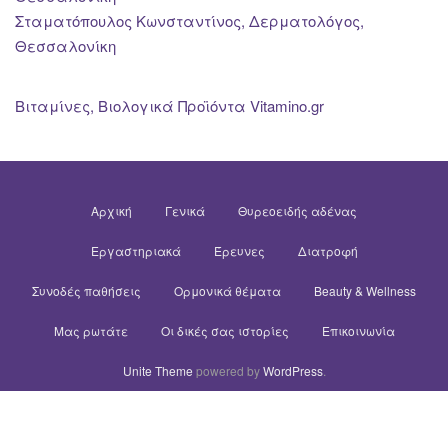
Σταματόπουλος Κωνσταντίνος, Δερματολόγος,
Θεσσαλονίκη
Βιταμίνες, Βιολογικά Προϊόντα Vitamino.gr
Αρχική
Γενικά
Θυρεοειδής αδένας
Εργαστηριακά
Έρευνες
Διατροφή
Συνοδές παθήσεις
Ορμονικά θέματα
Beauty & Wellness
Μας ρωτάτε
Οι δικές σας ιστορίες
Επικοινωνία
Unite Theme
powered by
WordPress
.