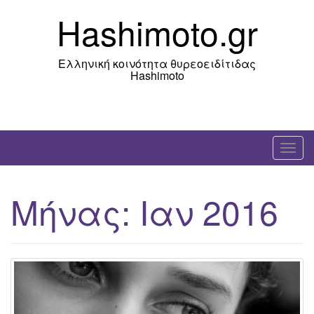
Skip
Hashimoto.gr
to
content
Ελληνική κοινότητα θυρεοειδίτιδας
Hashimoto
T
o
g
Μήνας:
Ιαν 2016
g
l
e
n
a
v
i