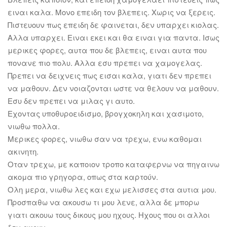
ειναι καλα. Μονο επειδη τον βλεπεις. Χωρις να ξερεις.
Πιστευουν πως επειδη δε φαινεται, δεν υπαρχει κιολας.
Αλλα υπαρχει. Ειναι εκει και θα ειναι για παντα. Ισως
μερικες φορες, αυτα που δε βλεπεις, ειναι αυτα που
πονανε πιο πολυ. Αλλα εσυ πρεπει να χαμογελας.
Πρεπει να δειχνεις πως εισαι καλα, γιατι δεν πρεπει
να μαθουν. Δεν νοιαζονται ωστε να θελουν να μαθουν.
Εσυ δεν πρεπει να μιλας γι αυτο.
Εχοντας υποθυροειδισμο, βρογχοκηλη και χασιμοτο,
νιωθω πολλα.
Μερικες φορες, νιωθω σαν να τρεχω, ενω καθομαι
ακινητη.
Οταν τρεχω, με καποιον τροπο καταφερνω να πηγαινω
ακομα πιο γρηγορα, οπως στα καρτούν.
Ολη μερα, νιωθω λες και εχω μελισσες στα αυτια μου.
Προσπαθω να ακουσω τι μου λενε, αλλα δε μπορω
γιατι ακουω τους δικους μου ηχους. Ηχους που οι αλλοι