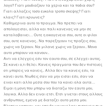
λογο? Γιατι μουδιαζουν τα χερια και τα ποδια σου?
Γιατι αλλαζεις τοσο ευκολα τροπο σκεψης? Γιατι
κλαις? Γιατι κρυωνεις?
Καθημερινα αυτο το πραγμα. Να πρεπει να
απολογεισαι, αλλα και παλι κανενας να μην σε
καταλαβαινει… Ουτε η οικογενεια σου, ουτε οι φιλοι
σου, ουτε κανενας.. Να παρεξηγουν τις πραξεις σου,
χωρις να ξερουν. Να μιλανε χωρις να ξερουν.. Μονο
αυτο μπορουν να κανουν..
Αντι να ελεγχεις εσυ τον εαυτο σου, σε ελεγχει αυτος.
Σε κανει ο,τι θελει. Κανεις πραγματα που δεν πιστευες
οτι μπορεις να κανεις.. Αλλα δεν τα κανεις εσυ, τα
κανει αυτο. Νιωθεις σαν να μην εισαι εσυ, σαν να
ειναι κατι αλλο μεσα σου που τα κανει ολα αυτα…
Ειμαι η μονη που μπορω να διαταζω τον εαυτο μου,
λογικα. Αλλα δεν ειναι ετσι. Ετσι γινεται στους αλλους
ανθρωπους, εμενα με διαταζει αυτο μεσα μου.
Βλεπεις καποιον, και επειδη χαμογελαει πιστευεις πως