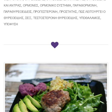
,
,
,
,
ΚΑΙ ΆΝΤΡΑΣ
ΟΡΜΌΝΕΣ
ΟΡΜΟΝΙΚΌ ΣΎΣΤΗΜΑ
ΠΑΡΑΘΟΡΜΌΝΗ
,
,
,
ΠΑΡΑΘΥΡΕΟΕΙΔΕΊΣ
ΠΡΟΓΕΣΤΕΡΌΝΗ
ΠΡΟΣΤΆΤΗΣ
ΠΩΣ ΛΕΙΤΟΥΡΓΕΊ Ο
,
,
,
,
ΘΥΡΕΟΕΙΔΉΣ
ΣΕΞ
ΤΕΣΤΟΣΤΕΡΌΝΗ ΘΥΡΕΟΕΙΔΉΣ
ΥΠΟΘΆΛΑΜΟΣ
ΥΠΌΦΥΣΗ