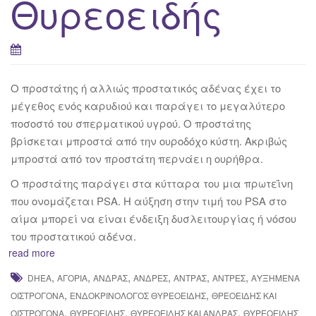
Θυρεοειδής
Ο προστάτης ή αλλιώς προστατικός αδένας έχει το
μέγεθος ενός καρυδιού και παράγει το μεγαλύτερο
ποσοστό του σπερματικού υγρού. Ο προστάτης
βρίσκεται μπροστά από την ουροδόχο κύστη. Ακριβώς
μπροστά από τον προστάτη περνάει η ουρήθρα.
Ο προστάτης παράγει στα κύτταρα του μια πρωτεΐνη
που ονομάζεται PSA. Η αύξηση στην τιμή του PSA στο
αίμα μπορεί να είναι ένδειξη δυσλειτουργίας ή νόσου
του προστατικού αδένα.
read more
,
,
,
,
,
,
DHEA
ΑΓΌΡΙΑ
ΆΝΔΡΑΣ
ΆΝΔΡΕΣ
ΆΝΤΡΑΣ
ΆΝΤΡΕΣ
ΑΥΞΗΜΕΝΑ
,
,
ΟΙΣΤΡΟΓΌΝΑ
ΕΝΔΟΚΡΙΝΟΛΌΓΟΣ ΘΥΡΕΟΕΙΔΉΣ
ΘΡΕΟΕΙΔΉΣ ΚΑΙ
,
,
,
ΟΙΣΤΡΟΓΌΝΑ
ΘΥΡΕΟΕΙΔΉΣ
ΘΥΡΕΟΕΙΔΉΣ ΚΑΙ ΆΝΔΡΑΣ
ΘΥΡΕΟΕΙΔΉΣ