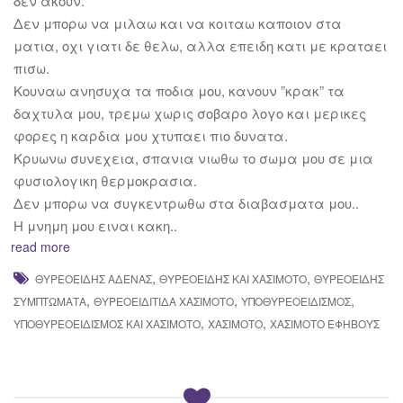
δεν ακουν.
Δεν μπορω να μιλαω και να κοιταω καποιον στα
ματια, οχι γιατι δε θελω, αλλα επειδη κατι με κραταει
πισω.
Κουναω ανησυχα τα ποδια μου, κανουν ”κρακ” τα
δαχτυλα μου, τρεμω χωρις σοβαρο λογο και μερικες
φορες η καρδια μου χτυπαει πιο δυνατα.
Κρυωνω συνεχεια, σπανια νιωθω το σωμα μου σε μια
φυσιολογικη θερμοκρασια.
Δεν μπορω να συγκεντρωθω στα διαβασματα μου..
Η μνημη μου ειναι κακη..
read more
,
,
ΘΥΡΕΟΕΙΔΉΣ ΑΔΈΝΑΣ
ΘΥΡΕΟΕΙΔΉΣ ΚΑΙ ΧΑΣΙΜΟΤΟ
ΘΥΡΕΟΕΙΔΉΣ
,
,
,
ΣΥΜΠΤΏΜΑΤΑ
ΘΥΡΕΟΕΙΔΊΤΙΔΑ ΧΑΣΙΜΟΤΟ
ΥΠΟΘΥΡΕΟΕΙΔΙΣΜΌΣ
,
,
ΥΠΟΘΥΡΕΟΕΙΔΙΣΜΌΣ ΚΑΙ ΧΑΣΙΜΌΤΟ
ΧΑΣΙΜΌΤΟ
ΧΑΣΙΜΌΤΟ ΕΦΉΒΟΥΣ