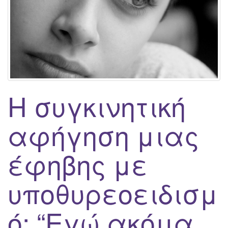
g
a
t
i
o
n
Η συγκινητική
αφήγηση μιας
έφηβης με
υποθυρεοειδισμ
ό: “Εγώ ακόμα