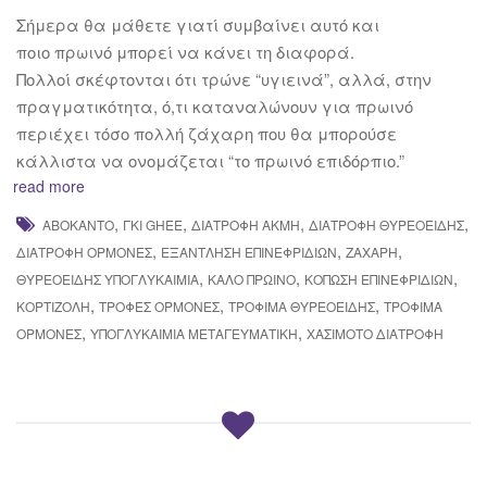
Σήμερα θα μάθετε γιατί συμβαίνει αυτό και
ποιο πρωινό μπορεί να κάνει τη διαφορά.
Πολλοί σκέφτονται ότι τρώνε “υγιεινά”, αλλά, στην
πραγματικότητα, ό,τι καταναλώνουν για πρωινό
περιέχει τόσο πολλή ζάχαρη που θα μπορούσε
κάλλιστα να ονομάζεται “το πρωινό επιδόρπιο.”
read more
,
,
,
,
ΑΒΟΚΆΝΤΟ
ΓΚΙ GHEE
ΔΙΑΤΡΟΦΉ ΑΚΜΉ
ΔΙΑΤΡΟΦΉ ΘΥΡΕΟΕΙΔΉΣ
,
,
,
ΔΙΑΤΡΟΦΉ ΟΡΜΌΝΕΣ
ΕΞΆΝΤΛΗΣΗ ΕΠΙΝΕΦΡΙΔΊΩΝ
ΖΆΧΑΡΗ
,
,
,
ΘΥΡΕΟΕΙΔΉΣ ΥΠΟΓΛΥΚΑΙΜΊΑ
ΚΑΛΌ ΠΡΩΙΝΌ
ΚΌΠΩΣΗ ΕΠΙΝΕΦΡΙΔΊΩΝ
,
,
,
ΚΟΡΤΙΖΌΛΗ
ΤΡΟΦΈΣ ΟΡΜΌΝΕΣ
ΤΡΌΦΙΜΑ ΘΥΡΕΟΕΙΔΉΣ
ΤΡΌΦΙΜΑ
,
,
ΟΡΜΌΝΕΣ
ΥΠΟΓΛΥΚΑΙΜΊΑ ΜΕΤΑΓΕΥΜΑΤΙΚΉ
ΧΑΣΙΜΌΤΟ ΔΙΑΤΡΟΦΉ