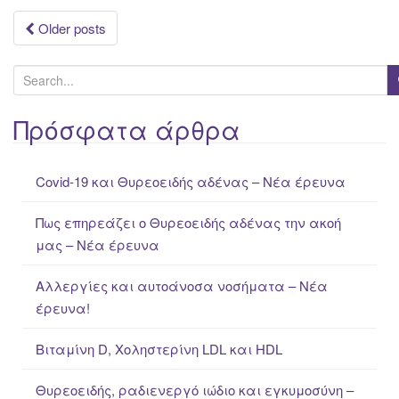
Posts
Older posts
navigation
S
e
a
Πρόσφατα άρθρα
r
c
Covid-19 και Θυρεοειδής αδένας – Νέα έρευνα
h
f
Πως επηρεάζει ο Θυρεοειδής αδένας την ακοή
o
μας – Νέα έρευνα
r
:
Αλλεργίες και αυτοάνοσα νοσήματα – Νέα
έρευνα!
Βιταμίνη D, Χοληστερίνη LDL και HDL
Θυρεοειδής, ραδιενεργό ιώδιο και εγκυμοσύνη –