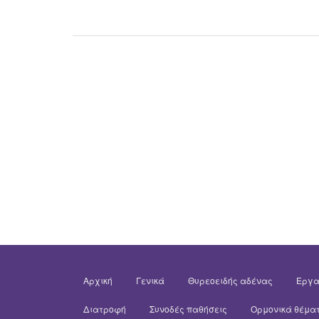
Αρχική
Γενικά
Θυρεοειδής αδένας
Εργα
Διατροφή
Συνοδές παθήσεις
Ορμονικά θέμα