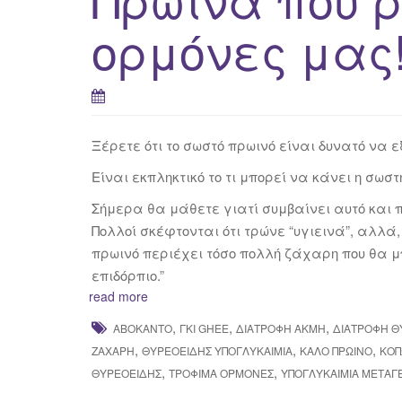
ορμόνες μας
Ξέρετε ότι το σωστό πρωινό είναι δυνατό να ε
Είναι εκπληκτικό το τι μπορεί να κάνει η σωστ
Σήμερα θα μάθετε γιατί συμβαίνει αυτό και π
Πολλοί σκέφτονται ότι τρώνε “υγιεινά”, αλλά
πρωινό περιέχει τόσο πολλή ζάχαρη που θα μ
επιδόρπιο.”
read more
,
,
,
ΑΒΟΚΆΝΤΟ
ΓΚΙ GHEE
ΔΙΑΤΡΟΦΉ ΑΚΜΉ
ΔΙΑΤΡΟΦΉ Θ
,
,
,
ΖΆΧΑΡΗ
ΘΥΡΕΟΕΙΔΉΣ ΥΠΟΓΛΥΚΑΙΜΊΑ
ΚΑΛΌ ΠΡΩΙΝΌ
ΚΌΠ
,
,
ΘΥΡΕΟΕΙΔΉΣ
ΤΡΌΦΙΜΑ ΟΡΜΌΝΕΣ
ΥΠΟΓΛΥΚΑΙΜΊΑ ΜΕΤΑΓ