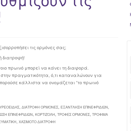
!
ξισορροπήσει τις ορμόνες σας;
ή διατροφή!
οιο πρωινό μπορεί να κάνει τη διαφορά.
, στην πραγματικότητα, ό,τι καταναλώνουν για
πορούσε κάλλιστα να ονομάζεται “το πρωινό
,
,
,
ΥΡΕΟΕΙΔΉΣ
ΔΙΑΤΡΟΦΉ ΟΡΜΌΝΕΣ
ΕΞΆΝΤΛΗΣΗ ΕΠΙΝΕΦΡΙΔΊΩΝ
,
,
,
ΩΣΗ ΕΠΙΝΕΦΡΙΔΊΩΝ
ΚΟΡΤΙΖΌΛΗ
ΤΡΟΦΈΣ ΟΡΜΌΝΕΣ
ΤΡΌΦΙΜΑ
,
ΕΥΜΑΤΙΚΉ
ΧΑΣΙΜΌΤΟ ΔΙΑΤΡΟΦΉ