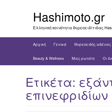
Skip
to
Hashimoto.gr
content
Ελληνική κοινότητα θυρεοειδίτιδας Has
Αρχική
Γενικά
Θυρεοειδής αδένας
Beauty & Wellness
Μας ρωτάτε
Οι δ
Ετικέτα:
εξάν
επινεφριδίων