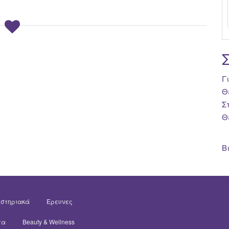
Γ
Θ
Σ
Θ
Β
στηριακά
Έρευνες
τα
Beauty & Wellness