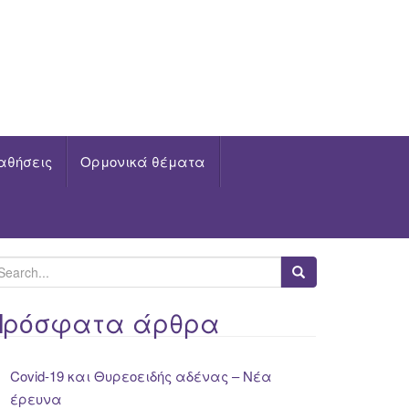
αθήσεις
Ορμονικά θέματα
Πρόσφατα άρθρα
Covid-19 και Θυρεοειδής αδένας – Νέα
έρευνα