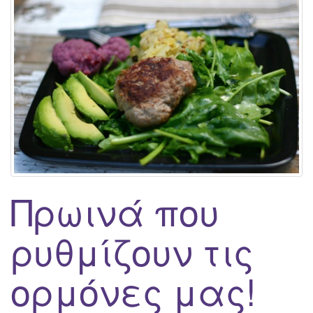
g
a
t
i
o
n
Πρωινά που
ρυθμίζουν τις
ορμόνες μας!