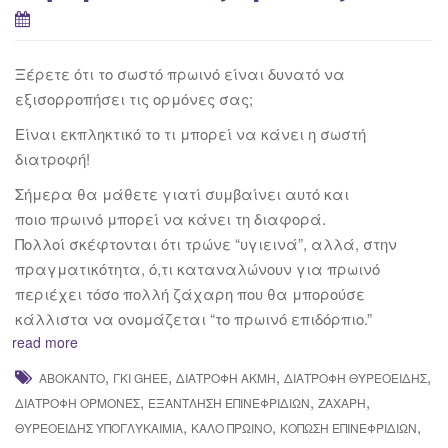
Ξέρετε ότι το σωστό πρωινό είναι δυνατό να
εξισορροπήσει τις ορμόνες σας;
Είναι εκπληκτικό το τι μπορεί να κάνει η σωστή
διατροφή!
Σήμερα θα μάθετε γιατί συμβαίνει αυτό και
ποιο πρωινό μπορεί να κάνει τη διαφορά.
Πολλοί σκέφτονται ότι τρώνε “υγιεινά”, αλλά, στην
πραγματικότητα, ό,τι καταναλώνουν για πρωινό
περιέχει τόσο πολλή ζάχαρη που θα μπορούσε
κάλλιστα να ονομάζεται “το πρωινό επιδόρπιο.”
read more
,
,
,
,
ΑΒΟΚΆΝΤΟ
ΓΚΙ GHEE
ΔΙΑΤΡΟΦΉ ΑΚΜΉ
ΔΙΑΤΡΟΦΉ ΘΥΡΕΟΕΙΔΉΣ
,
,
,
ΔΙΑΤΡΟΦΉ ΟΡΜΌΝΕΣ
ΕΞΆΝΤΛΗΣΗ ΕΠΙΝΕΦΡΙΔΊΩΝ
ΖΆΧΑΡΗ
,
,
,
ΘΥΡΕΟΕΙΔΉΣ ΥΠΟΓΛΥΚΑΙΜΊΑ
ΚΑΛΌ ΠΡΩΙΝΌ
ΚΌΠΩΣΗ ΕΠΙΝΕΦΡΙΔΊΩΝ