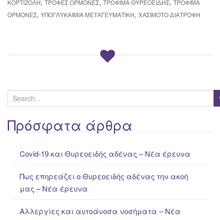
,
,
,
ΚΟΡΤΙΖΌΛΗ
ΤΡΟΦΈΣ ΟΡΜΌΝΕΣ
ΤΡΌΦΙΜΑ ΘΥΡΕΟΕΙΔΉΣ
ΤΡΌΦΙΜΑ
,
,
ΟΡΜΌΝΕΣ
ΥΠΟΓΛΥΚΑΙΜΊΑ ΜΕΤΑΓΕΥΜΑΤΙΚΉ
ΧΑΣΙΜΌΤΟ ΔΙΑΤΡΟΦΉ
S
e
a
Πρόσφατα άρθρα
r
c
Covid-19 και Θυρεοειδής αδένας – Νέα έρευνα
h
f
Πως επηρεάζει ο Θυρεοειδής αδένας την ακοή
o
μας – Νέα έρευνα
r
:
Αλλεργίες και αυτοάνοσα νοσήματα – Νέα