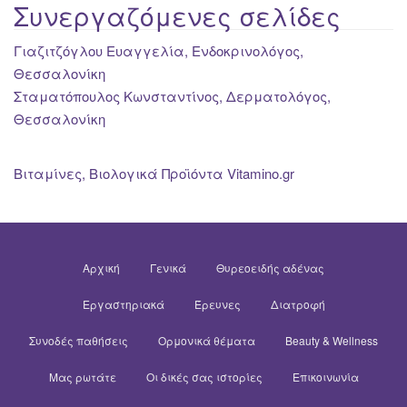
Συνεργαζόμενες σελίδες
Γιαζιτζόγλου Ευαγγελία, Ενδοκρινολόγος,
Θεσσαλονίκη
Σταματόπουλος Κωνσταντίνος, Δερματολόγος,
Θεσσαλονίκη
Βιταμίνες, Βιολογικά Προϊόντα Vitamino.gr
Αρχική
Γενικά
Θυρεοειδής αδένας
Εργαστηριακά
Έρευνες
Διατροφή
Συνοδές παθήσεις
Ορμονικά θέματα
Beauty & Wellness
Μας ρωτάτε
Οι δικές σας ιστορίες
Επικοινωνία