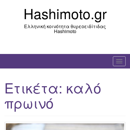
Skip
Hashimoto.gr
to
content
Ελληνική κοινότητα θυρεοειδίτιδας
Hashimoto
T
o
g
Ετικέτα:
καλό
g
l
πρωινό
e
n
a
v
i