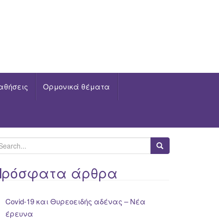
αθήσεις
Ορμονικά θέματα
Πρόσφατα άρθρα
Covid-19 και Θυρεοειδής αδένας – Νέα
έρευνα