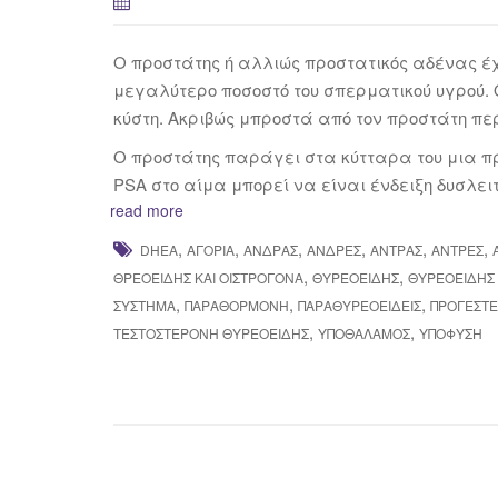
Ο προστάτης ή αλλιώς προστατικός αδένας έχ
μεγαλύτερο ποσοστό του σπερματικού υγρού. 
κύστη. Ακριβώς μπροστά από τον προστάτη πε
Ο προστάτης παράγει στα κύτταρα του μια πρω
PSA στο αίμα μπορεί να είναι ένδειξη δυσλει
read more
,
,
,
,
,
,
DHEA
ΑΓΌΡΙΑ
ΆΝΔΡΑΣ
ΆΝΔΡΕΣ
ΆΝΤΡΑΣ
ΆΝΤΡΕΣ
,
,
ΘΡΕΟΕΙΔΉΣ ΚΑΙ ΟΙΣΤΡΟΓΌΝΑ
ΘΥΡΕΟΕΙΔΉΣ
ΘΥΡΕΟΕΙΔΉΣ 
,
,
,
ΣΎΣΤΗΜΑ
ΠΑΡΑΘΟΡΜΌΝΗ
ΠΑΡΑΘΥΡΕΟΕΙΔΕΊΣ
ΠΡΟΓΕΣΤ
,
,
ΤΕΣΤΟΣΤΕΡΌΝΗ ΘΥΡΕΟΕΙΔΉΣ
ΥΠΟΘΆΛΑΜΟΣ
ΥΠΌΦΥΣΗ