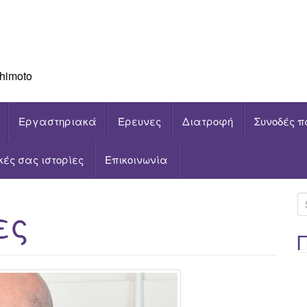
himoto
Εργαστηριακά
Έρευνες
Διατροφή
Συνοδές π
ικές σας ιστορίες
Επικοινωνία
S
ες
e
a
r
c
h
f