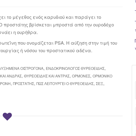
ει το μέγεθος ενός καρυδιού και παράγει το
Ο προστάτης βρίσκεται μπροστά από την ουροδόχο
ρνάει η ουρήθρα.
τεΐνη που ονομάζεται PSA. Η αύξηση στην τιμή του
τουργίας ή νόσου του προστατικού αδένα.
,
,
ΑΥΞΗΜΕΝΑ ΟΙΣΤΡΟΓΌΝΑ
ΕΝΔΟΚΡΙΝΟΛΌΓΟΣ ΘΥΡΕΟΕΙΔΉΣ
,
,
,
ΚΑΙ ΆΝΔΡΑΣ
ΘΥΡΕΟΕΙΔΉΣ ΚΑΙ ΆΝΤΡΑΣ
ΟΡΜΌΝΕΣ
ΟΡΜΟΝΙΚΌ
,
,
,
,
ΕΡΌΝΗ
ΠΡΟΣΤΆΤΗΣ
ΠΩΣ ΛΕΙΤΟΥΡΓΕΊ Ο ΘΥΡΕΟΕΙΔΉΣ
ΣΕΞ