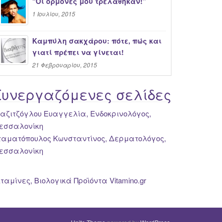
“Oι ορμόνες μου τρελάθηκαν!”
1 Ιουλίου, 2015
Καμπύλη σακχάρου: πότε, πώς και
γιατί πρέπει να γίνεται!
21 Φεβρουαρίου, 2015
Συνεργαζόμενες σελίδες
ιαζιτζόγλου Ευαγγελία, Ενδοκρινολόγος,
εσσαλονίκη
ταματόπουλος Κωνσταντίνος, Δερματολόγος,
εσσαλονίκη
ιταμίνες, Βιολογικά Προϊόντα Vitamino.gr