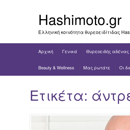
Skip
to
Hashimoto.gr
content
Ελληνική κοινότητα θυρεοειδίτιδας Has
Αρχική
Γενικά
Θυρεοειδής αδένας
Beauty & Wellness
Μας ρωτάτε
Οι δ
Ετικέτα:
άντρ