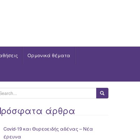
αθήσεις
Ορμονικά θέματα
Πρόσφατα άρθρα
Covid-19 και Θυρεοειδής αδένας – Νέα
έρευνα