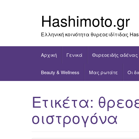
Skip
to
Hashimoto.gr
content
Ελληνική κοινότητα θυρεοειδίτιδας Has
Αρχική
Γενικά
Θυρεοειδής αδένας
Beauty & Wellness
Μας ρωτάτε
Οι δ
Ετικέτα:
θρεοε
οιστρογόνα