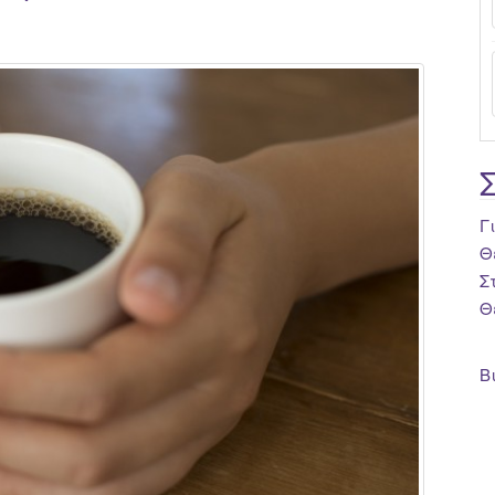
Γ
Θ
Σ
Θ
Β