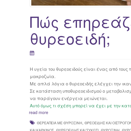
Πώς επηρεάζε
θυρεοειδή;
Η υγεία του θυρεοειδούς είναι ένας από τους 
μακροζωία.
Mε απλά λόγια ο θυρεοειδής ελέγχει την ικα
Σε κατάσταση υποθυρεοειδισμού ο μεταβολισμ
να παράγουν ενέργεια μειώνεται.
Αυτό όμως τι σχέση μπορεί να έχει με την κ
read more
,
ΘΕΡΕΑΠΕΊΑ ΜΕ ΘΥΡΟΞΊΝΗ
ΘΡΕΟΕΙΔΉΣ ΚΑΙ ΟΙΣΤΡΟΓΌ
,
,
,
ΚΑΙ ΚΑΡΚΊΝΟΣ
ΘΥΡΕΟΕΙΔΉΣ ΚΑΙ ΣΥΚΏΤΙ
ΘΥΡΟΞΊΝΗ
ΘΥΡ