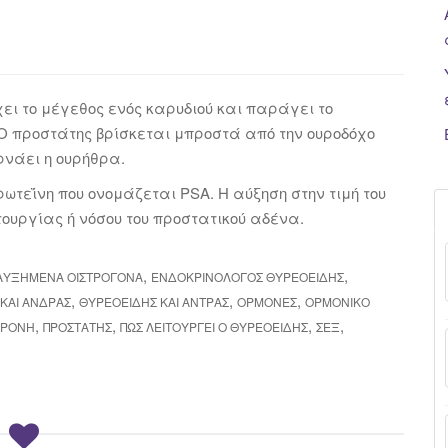
ει το μέγεθος ενός καρυδιού και παράγει το
Ο προστάτης βρίσκεται μπροστά από την ουροδόχο
ρνάει η ουρήθρα.
τεΐνη που ονομάζεται PSA. Η αύξηση στην τιμή του
τουργίας ή νόσου του προστατικού αδένα.
,
,
ΑΥΞΗΜΕΝΑ ΟΙΣΤΡΟΓΌΝΑ
ΕΝΔΟΚΡΙΝΟΛΌΓΟΣ ΘΥΡΕΟΕΙΔΉΣ
,
,
,
ΚΑΙ ΆΝΔΡΑΣ
ΘΥΡΕΟΕΙΔΉΣ ΚΑΙ ΆΝΤΡΑΣ
ΟΡΜΌΝΕΣ
ΟΡΜΟΝΙΚΌ
,
,
,
,
ΕΡΌΝΗ
ΠΡΟΣΤΆΤΗΣ
ΠΩΣ ΛΕΙΤΟΥΡΓΕΊ Ο ΘΥΡΕΟΕΙΔΉΣ
ΣΕΞ