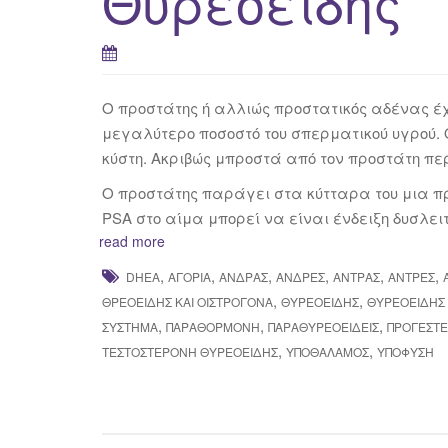
Θυρεοειδής
Ο προστάτης ή αλλιώς προστατικός αδένας έχ
μεγαλύτερο ποσοστό του σπερματικού υγρού. 
κύστη. Ακριβώς μπροστά από τον προστάτη πε
Ο προστάτης παράγει στα κύτταρα του μια πρω
PSA στο αίμα μπορεί να είναι ένδειξη δυσλει
read more
,
,
,
,
,
,
DHEA
ΑΓΌΡΙΑ
ΆΝΔΡΑΣ
ΆΝΔΡΕΣ
ΆΝΤΡΑΣ
ΆΝΤΡΕΣ
,
,
ΘΡΕΟΕΙΔΉΣ ΚΑΙ ΟΙΣΤΡΟΓΌΝΑ
ΘΥΡΕΟΕΙΔΉΣ
ΘΥΡΕΟΕΙΔΉΣ 
,
,
,
ΣΎΣΤΗΜΑ
ΠΑΡΑΘΟΡΜΌΝΗ
ΠΑΡΑΘΥΡΕΟΕΙΔΕΊΣ
ΠΡΟΓΕΣΤ
,
,
ΤΕΣΤΟΣΤΕΡΌΝΗ ΘΥΡΕΟΕΙΔΉΣ
ΥΠΟΘΆΛΑΜΟΣ
ΥΠΌΦΥΣΗ