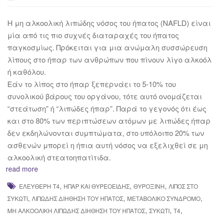
H μη αλκοολική λιπώδης νόσος του ήπατος (NAFLD) είναι
μία από τις πιο συχνές διαταραχές του ήπατος
παγκοσμίως. Πρόκειται για μια ανώμαλη συσσώρευση
λίπους στο ήπαρ των ανθρώπων που πίνουν λίγο αλκοόλ
ή καθόλου.
Εάν το λίπος στο ήπαρ ξεπερνάει το 5-10% του
συνολικού βάρους του οργάνου, τότε αυτό ονομάζεται
“στεάτωση” ή “λιπώδες ήπαρ”. Παρά το γεγονός ότι έως
και στο 80% των περιπτώσεων ατόμων με λιπώδες ήπαρ
δεν εκδηλώνονται συμπτώματα, στο υπόλοιπο 20% των
ασθενών μπορεί η ήπια αυτή νόσος να εξελιχθεί σε μη
αλκοολική στεατοηπατίτιδα.
read more
,
,
,
ΕΛΕΎΘΕΡΗ Τ4
ΉΠΑΡ ΚΑΙ ΘΥΡΕΟΕΙΔΉΣ
ΘΥΡΟΞΊΝΗ
ΛΊΠΟΣ ΣΤΟ
,
,
,
ΣΥΚΏΤΙ
ΛΙΠΏΔΗΣ ΔΙΉΘΗΣΗ ΤΟΥ ΉΠΑΤΟΣ
ΜΕΤΑΒΟΛΙΚΌ ΣΎΝΔΡΟΜΟ
,
,
,
ΜΗ ΑΛΚΟΟΛΙΚΉ ΛΙΠΏΔΗΣ ΔΙΉΘΗΣΗ ΤΟΥ ΉΠΑΤΟΣ
ΣΥΚΏΤΙ
Τ4