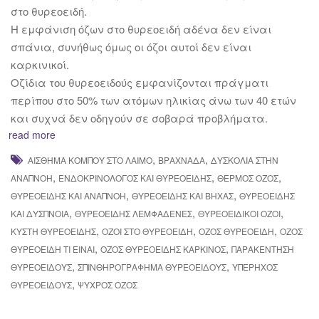
στο θυρεοειδή.
Η εμφάνιση όζων στο θυρεοειδή αδένα δεν είναι
σπάνια, συνήθως όμως οι όζοι αυτοί δεν είναι
καρκινικοί.
Οζίδια του θυρεοειδούς εμφανίζονται πράγματι
περίπου στο 50% των ατόμων ηλικίας άνω των 40 ετών
και συχνά δεν οδηγούν σε σοβαρά προβλήματα.
read more
,
,
ΑΊΣΘΗΜΑ ΚΌΜΠΟΥ ΣΤΟ ΛΑΙΜΌ
ΒΡΑΧΝΆΔΑ
ΔΥΣΚΟΛΊΑ ΣΤΗΝ
,
,
,
ΑΝΑΠΝΟΉ
ΕΝΔΟΚΡΙΝΟΛΌΓΟΣ ΚΑΙ ΘΥΡΕΟΕΙΔΉΣ
ΘΕΡΜΌΣ ΌΖΟΣ
,
,
ΘΥΡΕΟΕΙΔΉΣ ΚΑΙ ΑΝΑΠΝΟΉ
ΘΥΡΕΟΕΙΔΉΣ ΚΑΙ ΒΉΧΑΣ
ΘΥΡΕΟΕΙΔΉΣ
,
,
,
ΚΑΙ ΔΎΣΠΝΟΙΑ
ΘΥΡΕΟΕΙΔΉΣ ΛΕΜΦΑΔΈΝΕΣ
ΘΥΡΕΟΕΙΔΙΚΟΊ ΌΖΟΙ
,
,
,
ΚΎΣΤΗ ΘΥΡΕΟΕΙΔΉΣ
ΌΖΟΙ ΣΤΟ ΘΥΡΕΟΕΙΔΉ
ΌΖΟΣ ΘΥΡΕΟΕΙΔΉ
ΌΖΟΣ
,
,
ΘΥΡΕΟΕΙΔΉ ΤΙ ΕΊΝΑΙ
ΌΖΟΣ ΘΥΡΕΟΕΙΔΉΣ ΚΑΡΚΊΝΟΣ
ΠΑΡΑΚΈΝΤΗΣΗ
,
,
ΘΥΡΕΟΕΙΔΟΎΣ
ΣΠΙΝΘΗΡΟΓΡΆΦΗΜΑ ΘΥΡΕΟΕΙΔΟΎΣ
ΥΠΈΡΗΧΟΣ
,
ΘΥΡΕΟΕΙΔΟΎΣ
ΨΥΧΡΌΣ ΌΖΟΣ