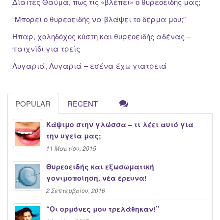
Δίαιτες Θαύμα, πως τις «βλέπει» ο θυρεοειδής μας;
“Μπορεί ο θυρεοειδής να βλάψει το δέρμα μου;”
Ήπαρ, χοληδόχος κύστη και θυρεοειδής αδένας –
παιχνίδι για τρείς
Λυγαριά, Λυγαριά – εσένα έχω γιατρειά
POPULAR
RECENT
Κάψιμο στην γλώσσα – τι λέει αυτό για
την υγεία μας;
11 Μαρτίου, 2015
Θυρεοειδής και εξωσωματική
γονιμοποίηση, νέα έρευνα!
2 Σεπτεμβρίου, 2016
“Oι ορμόνες μου τρελάθηκαν!”