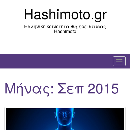
Skip
Hashimoto.gr
to
content
Ελληνική κοινότητα θυρεοειδίτιδας
Hashimoto
T
o
g
Μήνας:
Σεπ 2015
g
l
e
n
a
v
i