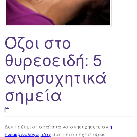
Όζοι στο
θυρεοειδή: 5
ανησυχητικά
σημεία
Δεν πρέπει απαραίτητα να ανησυχήσετε αν
η
ενδοκρινολόγος σας
σας πει ότι έχετε όζους