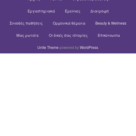
Εργαστηριακά
Έρευνες
Διατροφή
Συνοδές παθήσεις
Ορμονικά θέματα
Beauty & Wellness
Μας ρωτάτε
Οι δικές σας ιστορίες
Επικοινωνία
Unite Theme
powered by
WordPress
.