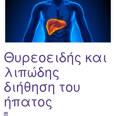
g
a
t
i
o
n
Θυρεοειδής και
λιπώδης
διήθηση του
ήπατος