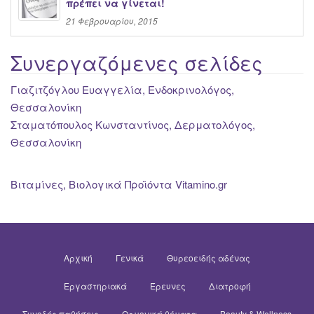
πρέπει να γίνεται!
21 Φεβρουαρίου, 2015
Συνεργαζόμενες σελίδες
Γιαζιτζόγλου Ευαγγελία, Ενδοκρινολόγος,
Θεσσαλονίκη
Σταματόπουλος Κωνσταντίνος, Δερματολόγος,
Θεσσαλονίκη
Βιταμίνες, Βιολογικά Προϊόντα Vitamino.gr
Αρχική
Γενικά
Θυρεοειδής αδένας
Εργαστηριακά
Έρευνες
Διατροφή
Συνοδές παθήσεις
Ορμονικά θέματα
Beauty & Wellness