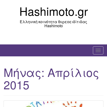
Skip
Hashimoto.gr
to
content
Ελληνική κοινότητα θυρεοειδίτιδας
Hashimoto
T
o
g
Μήνας:
Απρίλιος
g
l
2015
e
n
a
v
i