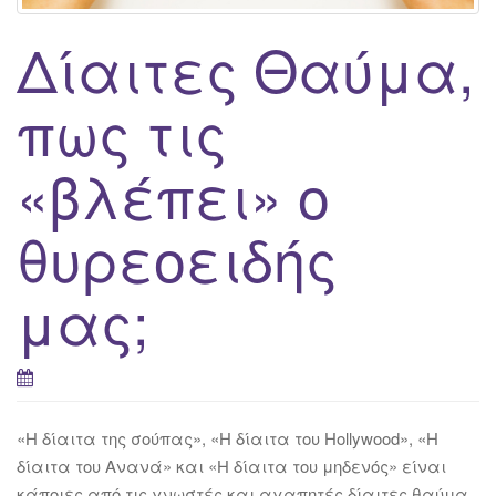
Δίαιτες Θαύμα,
πως τις
«βλέπει» ο
θυρεοειδής
μας;
«Η δίαιτα της σούπας», «Η δίαιτα του Hollywood», «Η
δίαιτα του Ανανά» και «Η δίαιτα του μηδενός» είναι
κάποιες από τις γνωστές και αγαπητές δίαιτες θαύμα