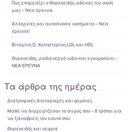
Πως επηρεάζει ο Θυρεοειδής αδένας την ακοή
o
μας – Νέα έρευνα
r
:
Αλλεργίες και αυτοάνοσα νοσήματα – Νέα
έρευνα!
Βιταμίνη D, Χοληστερίνη LDL και HDL
Θυρεοειδής, ραδιενεργό ιώδιο και εγκυμοσύνη –
ΝΕΑ ΈΡΕΥΝΑ
Τα άρθρα της ημέρας
Διατροφικές διαταραχές και ορμόνες
Μάθε να διαχειρίζεσαι το άγχος σου – 8 τρόποι για
να ξαναβρείς τον εαυτό σου
Θυρεοειδής και νεφρά