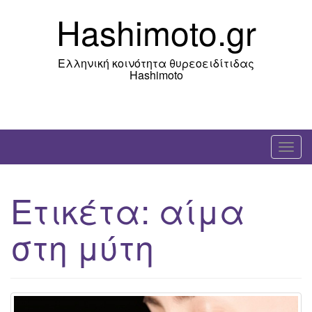
Skip
Hashimoto.gr
to
content
Ελληνική κοινότητα θυρεοειδίτιδας
Hashimoto
T
o
g
Ετικέτα:
αίμα
g
l
στη μύτη
e
n
a
v
i