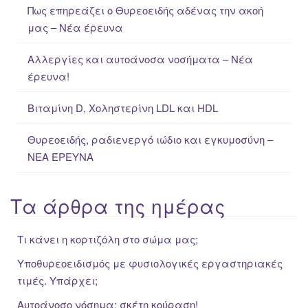
Πως επηρεάζει ο Θυρεοειδής αδένας την ακοή
o
μας – Νέα έρευνα
r
:
Αλλεργίες και αυτοάνοσα νοσήματα – Νέα
έρευνα!
Βιταμίνη D, Χοληστερίνη LDL και HDL
Θυρεοειδής, ραδιενεργό ιώδιο και εγκυμοσύνη –
ΝΕΑ ΈΡΕΥΝΑ
Τα άρθρα της ημέρας
Τι κάνει η κορτιζόλη στο σώμα μας;
Υποθυρεοειδισμός με φυσιολογικές εργαστηριακές
τιμές. Υπάρχει;
Αυτοάνοσο νόσημα: σκέτη κούραση!