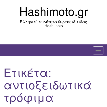
Skip
Hashimoto.gr
to
content
Ελληνική κοινότητα θυρεοειδίτιδας
Hashimoto
T
o
g
Ετικέτα:
g
l
αντιοξειδωτικά
e
n
τρόφιμα
a
v
i