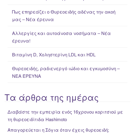
f
Πως επηρεάζει ο Θυρεοειδής αδένας την ακοή
o
μας – Νέα έρευνα
r
:
Αλλεργίες και αυτοάνοσα νοσήματα – Νέα
έρευνα!
Βιταμίνη D, Χοληστερίνη LDL και HDL
Θυρεοειδής, ραδιενεργό ιώδιο και εγκυμοσύνη –
ΝΕΑ ΈΡΕΥΝΑ
Τα άρθρα της ημέρας
Διαβάστε την εμπειρία ενός 16χρονου κοριτσιού με
τη θυρεοειδίτιδα Hashimoto
Απαγορεύεται η Σόγια όταν έχεις θυρεοειδή;