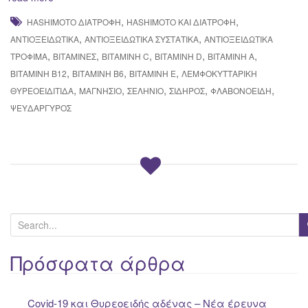
,
,
HASHIMOTO ΔΙΑΤΡΟΦΉ
HASHIMOTO ΚΑΙ ΔΙΑΤΡΟΦΉ
,
,
ΑΝΤΙΟΞΕΙΔΩΤΙΚΆ
ΑΝΤΙΟΞΕΙΔΩΤΙΚΆ ΣΥΣΤΑΤΙΚΆ
ΑΝΤΙΟΞΕΙΔΩΤΙΚΆ
,
,
,
,
,
ΤΡΌΦΙΜΑ
ΒΙΤΑΜΊΝΕΣ
ΒΙΤΑΜΊΝΗ C
ΒΙΤΑΜΊΝΗ D
ΒΙΤΑΜΊΝΗ Α
,
,
,
ΒΙΤΑΜΊΝΗ Β12
ΒΙΤΑΜΊΝΗ Β6
ΒΙΤΑΜΊΝΗ Ε
ΛΕΜΦΟΚΥΤΤΑΡΙΚΉ
,
,
,
,
,
ΘΥΡΕΟΕΙΔΊΤΙΔΑ
ΜΑΓΝΉΣΙΟ
ΣΕΛΉΝΙΟ
ΣΊΔΗΡΟΣ
ΦΛΑΒΟΝΟΕΙΔΉ
ΨΕΥΔΆΡΓΥΡΟΣ
S
e
a
Πρόσφατα άρθρα
r
c
Covid-19 και Θυρεοειδής αδένας – Νέα έρευνα
h