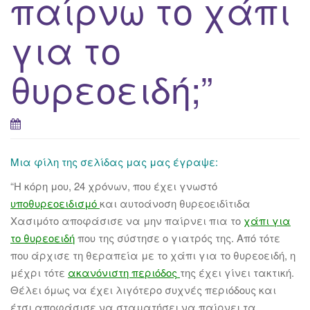
παίρνω το χάπι
για το
θυρεοειδή;”
Μια φίλη της σελίδας μας μας έγραψε:
“Η κόρη μου, 24 χρόνων, που έχει γνωστό
υποθυρεοειδισμό
και αυτοάνοση θυρεοειδίτιδα
Χασιμότο αποφάσισε να μην παίρνει πια το
χάπι για
το θυρεοειδή
που της σύστησε ο γιατρός της. Από τότε
που άρχισε τη θεραπεία με το χάπι για το θυρεοειδή, η
μέχρι τότε
ακανόνιστη περιόδος
της έχει γίνει τακτική.
Θέλει όμως να έχει λιγότερο συχνές περιόδους και
έτσι αποφάσισε να σταματήσει να παίρνει τα