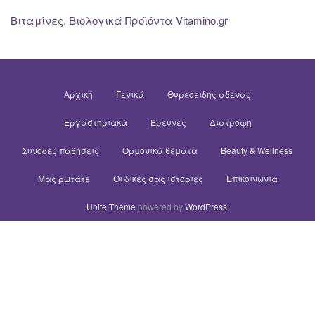
Βιταμίνες, Βιολογικά Προϊόντα Vitamino.gr
Αρχική
Γενικά
Θυρεοειδής αδένας
Εργαστηριακά
Έρευνες
Διατροφή
Συνοδές παθήσεις
Ορμονικά θέματα
Beauty & Wellness
Μας ρωτάτε
Οι δικές σας ιστορίες
Επικοινωνία
Unite Theme
powered by
WordPress
.