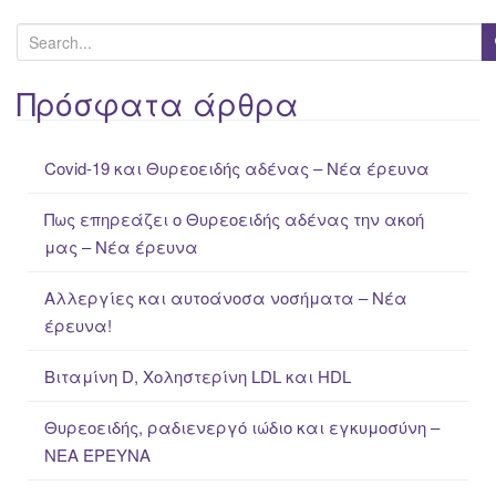
navigation
S
e
a
Πρόσφατα άρθρα
r
c
Covid-19 και Θυρεοειδής αδένας – Νέα έρευνα
h
f
Πως επηρεάζει ο Θυρεοειδής αδένας την ακοή
o
μας – Νέα έρευνα
r
:
Αλλεργίες και αυτοάνοσα νοσήματα – Νέα
έρευνα!
Βιταμίνη D, Χοληστερίνη LDL και HDL
Θυρεοειδής, ραδιενεργό ιώδιο και εγκυμοσύνη –
ΝΕΑ ΈΡΕΥΝΑ