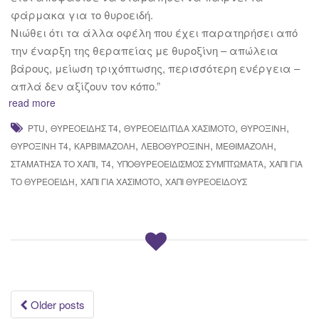
φάρμακα για το θυροειδή.
Νιώθει ότι τα άλλα οφέλη που έχει παρατηρήσει από
την έναρξη της θεραπείας με θυροξίνη – απώλεια
βάρους, μείωση τριχόπτωσης, περισσότερη ενέργεια –
απλά δεν αξίζουν τον κόπο.”
read more
,
,
,
,
PTU
ΘΥΡΕΟΕΙΔΉΣ Τ4
ΘΥΡΕΟΕΙΔΊΤΙΔΑ ΧΑΣΙΜΟΤΟ
ΘΥΡΟΞΊΝΗ
,
,
,
,
ΘΥΡΟΞΊΝΗ Τ4
ΚΑΡΒΙΜΑΖΌΛΗ
ΛΕΒΟΘΥΡΟΞΊΝΗ
ΜΕΘΙΜΑΖΌΛΗ
,
,
,
ΣΤΑΜΑΤΗΣΑ ΤΟ ΧΆΠΙ
Τ4
ΥΠΟΘΥΡΕΟΕΙΔΙΣΜΌΣ ΣΥΜΠΤΏΜΑΤΑ
ΧΆΠΙ ΓΙΑ
,
,
ΤΟ ΘΥΡΕΟΕΙΔΉ
ΧΆΠΙ ΓΙΑ ΧΑΣΙΜΟΤΟ
ΧΆΠΙ ΘΥΡΕΟΕΙΔΟΎΣ
Posts
Older posts