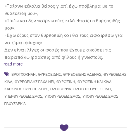
«Παίρνω εύκολα βάρος γιατί έχω πρόβλημα με το
θυρεοειδή μου»,
«Τρώω και δεν παίρνω ούτε κιλό. Φταίει ο θυρεοειδής
μου».
«Έχω όζους στον θυρεοειδή και θα τους αφαιρέσω για
να είμαι ήσυχος».
Δεν είναι λίγες οι φορές που έχουμε ακούσει τις
παραπάνω φράσεις από φίλους ή γνωστούς.
read more
,
,
,
ΒΡΟΓΧΟΚΉΛΗ
ΘΥΡΕΟΕΙΔΉΣ
ΘΥΡΕΟΕΙΔΉΣ ΑΔΈΝΑΣ
ΘΥΡΕΟΕΙΔΉΣ
,
,
,
,
ΚΙΛΆ
ΘΥΡΕΟΕΙΔΗΣ ΠΑΧΑΙΝΕΙ
ΘΥΡΟΞΊΝΗ
ΘΥΡΟΞΊΝΗ ΚΑΙ ΚΙΛΆ
,
,
,
ΚΑΡΚΊΝΟΣ ΘΥΡΕΟΕΙΔΟΎΣ
ΌΖΟΙ ΒΙΟΨΊΑ
ΌΖΟΙ ΣΤΟ ΘΥΡΕΟΕΙΔΉ
,
,
ΥΠΕΡΘΥΡΕΟΕΙΔΙΣΜΌΣ
ΥΠΟΘΥΡΕΟΕΙΔΙΣΜΌΣ
ΥΠΟΘΥΡΕΟΕΙΔΙΣΜΌΣ
ΠΑΧΥΣΑΡΚΊΑ