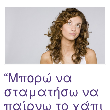
g
a
t
i
o
n
“Μπορώ να
σταματήσω να
παίρνω το χάπι