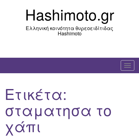
Skip
Hashimoto.gr
to
content
Ελληνική κοινότητα θυρεοειδίτιδας
Hashimoto
T
o
g
Ετικέτα:
g
l
σταματησα το
e
n
χάπι
a
v
i