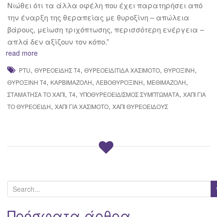
Νιώθει ότι τα άλλα οφέλη που έχει παρατηρήσει από
την έναρξη της θεραπείας με θυροξίνη – απώλεια
βάρους, μείωση τριχόπτωσης, περισσότερη ενέργεια –
απλά δεν αξίζουν τον κόπο.”
read more
,
,
,
,
PTU
ΘΥΡΕΟΕΙΔΉΣ Τ4
ΘΥΡΕΟΕΙΔΊΤΙΔΑ ΧΑΣΙΜΟΤΟ
ΘΥΡΟΞΊΝΗ
,
,
,
,
ΘΥΡΟΞΊΝΗ Τ4
ΚΑΡΒΙΜΑΖΌΛΗ
ΛΕΒΟΘΥΡΟΞΊΝΗ
ΜΕΘΙΜΑΖΌΛΗ
,
,
,
ΣΤΑΜΑΤΗΣΑ ΤΟ ΧΆΠΙ
Τ4
ΥΠΟΘΥΡΕΟΕΙΔΙΣΜΌΣ ΣΥΜΠΤΏΜΑΤΑ
ΧΆΠΙ ΓΙΑ
,
,
ΤΟ ΘΥΡΕΟΕΙΔΉ
ΧΆΠΙ ΓΙΑ ΧΑΣΙΜΟΤΟ
ΧΆΠΙ ΘΥΡΕΟΕΙΔΟΎΣ
S
e
a
Πρόσφατα άρθρα