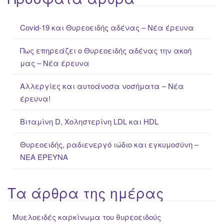
r
c
Covid-19 και Θυρεοειδής αδένας – Νέα έρευνα
h
f
Πως επηρεάζει ο Θυρεοειδής αδένας την ακοή
o
μας – Νέα έρευνα
r
:
Αλλεργίες και αυτοάνοσα νοσήματα – Νέα
έρευνα!
Βιταμίνη D, Χοληστερίνη LDL και HDL
Θυρεοειδής, ραδιενεργό ιώδιο και εγκυμοσύνη –
ΝΕΑ ΈΡΕΥΝΑ
Τα άρθρα της ημέρας
Μυελοειδές καρκίνωμα του θυρεοειδούς