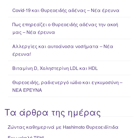
c
Covid-19 και Θυρεοειδής αδένας – Νέα έρευνα
h
f
Πως επηρεάζει ο Θυρεοειδής αδένας την ακοή
o
μας – Νέα έρευνα
r
:
Αλλεργίες και αυτοάνοσα νοσήματα – Νέα
έρευνα!
Βιταμίνη D, Χοληστερίνη LDL και HDL
Θυρεοειδής, ραδιενεργό ιώδιο και εγκυμοσύνη –
ΝΕΑ ΈΡΕΥΝΑ
Τα άρθρα της ημέρας
Ζώντας καθημερινά με Hashimoto Θυρεοειδίτιδα
Έχω υψηλή ΤSH!