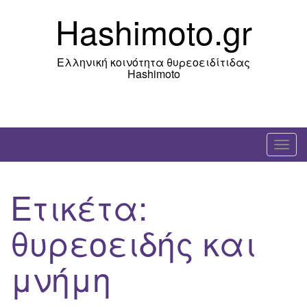
Skip
Hashimoto.gr
to
content
Ελληνική κοινότητα θυρεοειδίτιδας
Hashimoto
T
o
g
Ετικέτα:
g
l
θυρεοειδής και
e
n
μνήμη
a
v
i