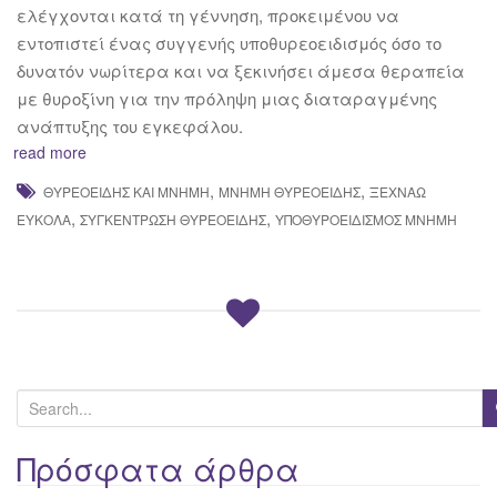
ελέγχονται κατά τη γέννηση, προκειμένου να
εντοπιστεί ένας συγγενής υποθυρεοειδισμός όσο το
δυνατόν νωρίτερα και να ξεκινήσει άμεσα θεραπεία
με θυροξίνη για την πρόληψη μιας διαταραγμένης
ανάπτυξης του εγκεφάλου.
read more
,
,
ΘΥΡΕΟΕΙΔΉΣ ΚΑΙ ΜΝΉΜΗ
ΜΝΉΜΗ ΘΥΡΕΟΕΙΔΉΣ
ΞΕΧΝΆΩ
,
,
ΕΎΚΟΛΑ
ΣΥΓΚΈΝΤΡΩΣΗ ΘΥΡΕΟΕΙΔΉΣ
ΥΠΟΘΥΡΟΕΙΔΙΣΜΌΣ ΜΝΉΜΗ
S
e
a
Πρόσφατα άρθρα
r