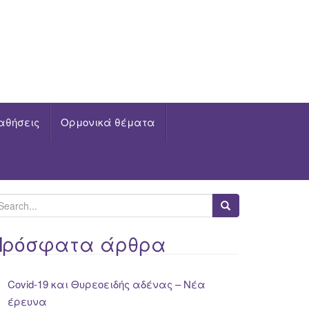
αθήσεις
Ορμονικά θέματα
Πρόσφατα άρθρα
Covid-19 και Θυρεοειδής αδένας – Νέα
έρευνα