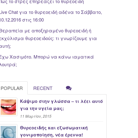
Πώς το στρες επηρεάζει το θυρεοειδή
Live Chat για το θυρεοειδή αδένα το Σάββατο,
10.12.2016 στις 16:00
Θεραπεία με αποξηραμένο θυρεοειδή ή
εκχύλισμα θυρεοειδούς: τι γνωρίζουμε για
αυτή;
Έχω Χασιμότο. Μπορώ να κάνω ιαματικά
λουτρά;
POPULAR
RECENT
Κάψιμο στην γλώσσα – τι λέει αυτό
για την υγεία μας;
11 Μαρτίου, 2015
Θυρεοειδής και εξωσωματική
γονιμοποίηση, νέα έρευνα!