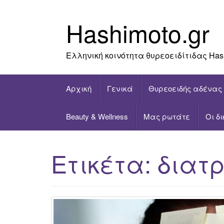
Skip
to
Hashimoto.gr
content
Ελληνική κοινότητα θυρεοειδίτιδας Has
Αρχική
Γενικά
Θυρεοειδής αδένας
Beauty & Wellness
Μας ρωτάτε
Οι δ
Ετικέτα:
διατ