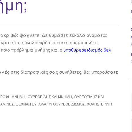
ήμη;
ι ακριβώς ψάχνετε; Δε θυμάστε εύκολα ονόματα;
γκρατείτε εύκολα πρόσωπα και ημερομηνίες;
κάποιο πρόβλημα μνήμης και ο
υποθυρεοειδισμός δεν
γές στις διατροφικές σας συνήθειες, θα μπορούσατε
,
,
ΤΡΟΦΉ ΜΝΉΜΗ
ΘΥΡΕΟΕΙΔΉΣ ΚΑΙ ΜΝΉΜΗ
ΘΥΡΕΟΕΙΔΉΣ ΚΑΙ
,
,
,
ΤΑΜΊΝΕΣ
ΞΕΧΝΆΩ ΕΎΚΟΛΑ
ΥΠΟΘΥΡΕΟΕΙΔΙΣΜΌΣ
ΧΟΛΗΣΤΕΡΊΝΗ