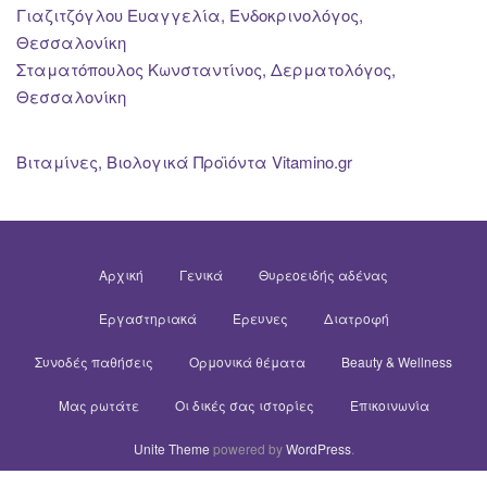
Γιαζιτζόγλου Ευαγγελία, Ενδοκρινολόγος,
Θεσσαλονίκη
Σταματόπουλος Κωνσταντίνος, Δερματολόγος,
Θεσσαλονίκη
Βιταμίνες, Βιολογικά Προϊόντα Vitamino.gr
Αρχική
Γενικά
Θυρεοειδής αδένας
Εργαστηριακά
Έρευνες
Διατροφή
Συνοδές παθήσεις
Ορμονικά θέματα
Beauty & Wellness
Μας ρωτάτε
Οι δικές σας ιστορίες
Επικοινωνία
Unite Theme
powered by
WordPress
.