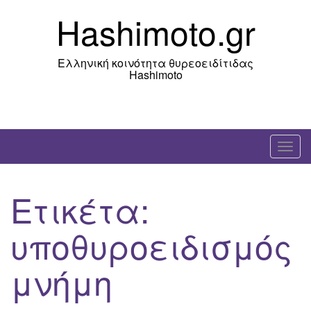
Skip
Hashimoto.gr
to
content
Ελληνική κοινότητα θυρεοειδίτιδας
Hashimoto
T
o
g
Ετικέτα:
g
l
υποθυροειδισμός
e
n
μνήμη
a
v
i