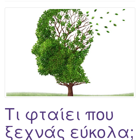
g
a
t
i
o
n
Τι φταίει που
ξεχνάς εύκολα;