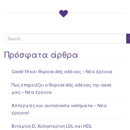
S
e
a
Πρόσφατα άρθρα
r
c
Covid-19 και Θυρεοειδής αδένας – Νέα έρευνα
h
f
Πως επηρεάζει ο Θυρεοειδής αδένας την ακοή
o
μας – Νέα έρευνα
r
:
Αλλεργίες και αυτοάνοσα νοσήματα – Νέα
έρευνα!
Βιταμίνη D, Χοληστερίνη LDL και HDL