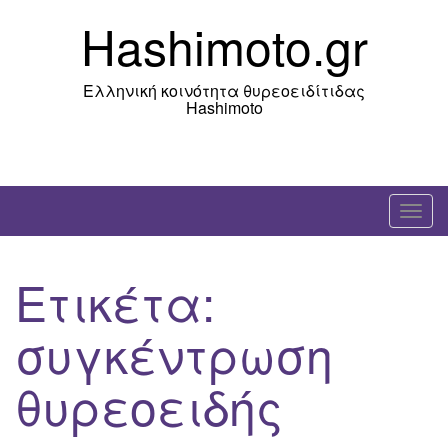
Skip
Hashimoto.gr
to
content
Ελληνική κοινότητα θυρεοειδίτιδας
Hashimoto
T
o
g
Ετικέτα:
g
l
συγκέντρωση
e
n
θυρεοειδής
a
v
i