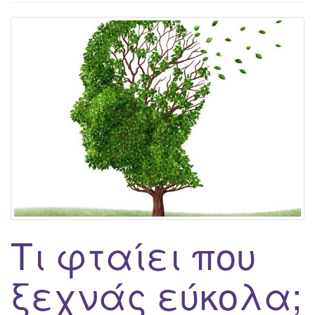
g
a
t
i
o
n
Τι φταίει που
ξεχνάς εύκολα;