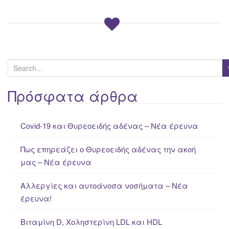
S
e
a
Πρόσφατα άρθρα
r
c
Covid-19 και Θυρεοειδής αδένας – Νέα έρευνα
h
f
Πως επηρεάζει ο Θυρεοειδής αδένας την ακοή
o
μας – Νέα έρευνα
r
:
Αλλεργίες και αυτοάνοσα νοσήματα – Νέα
έρευνα!
Βιταμίνη D, Χοληστερίνη LDL και HDL