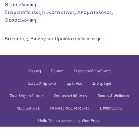
Θεσσαλονίκη
Σταματόπουλος Κωνσταντίνος, Δερματολόγος,
Θεσσαλονίκη
Βιταμίνες, Βιολογικά Προϊόντα Vitamino.gr
Αρχική
Γενικά
Θυρεοειδής αδένας
Εργαστηριακά
Έρευνες
Διατροφή
Συνοδές παθήσεις
Ορμονικά θέματα
Beauty & Wellness
Μας ρωτάτε
Οι δικές σας ιστορίες
Επικοινωνία
Unite Theme
powered by
WordPress
.