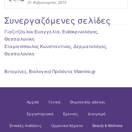
21 Φεβρουαρίου, 2015
Συνεργαζόμενες σελίδες
Γιαζιτζόγλου Ευαγγελία, Ενδοκρινολόγος,
Θεσσαλονίκη
Σταματόπουλος Κωνσταντίνος, Δερματολόγος,
Θεσσαλονίκη
Βιταμίνες, Βιολογικά Προϊόντα Vitamino.gr
Αρχική
Γενικά
Θυρεοειδής αδένας
Εργαστηριακά
Έρευνες
Διατροφή
Συνοδές παθήσεις
Ορμονικά θέματα
Beauty & Wellness