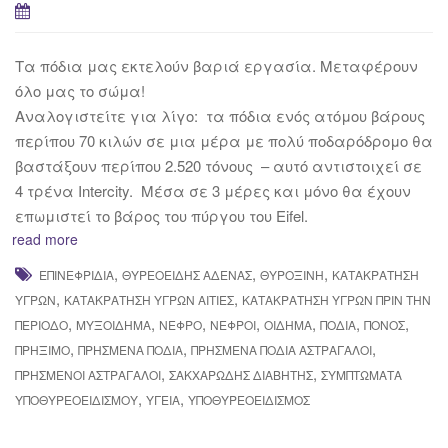
Τα πόδια μας εκτελούν βαριά εργασία. Μεταφέρουν
όλο μας το σώμα!
Αναλογιστείτε για λίγο: τα πόδια ενός ατόμου βάρους
περίπου 70 κιλών σε μια μέρα με πολύ ποδαρόδρομο θα
βαστάξουν περίπου 2.520 τόνους – αυτό αντιστοιχεί σε
4 τρένα Intercity. Μέσα σε 3 μέρες και μόνο θα έχουν
επωμιστεί το βάρος του πύργου του Eifel.
read more
,
,
,
ΕΠΙΝΕΦΡΙΔΊΑ
ΘΥΡΕΟΕΙΔΉΣ ΑΔΈΝΑΣ
ΘΥΡΟΞΊΝΗ
ΚΑΤΑΚΡΆΤΗΣΗ
,
,
ΥΓΡΏΝ
ΚΑΤΑΚΡΆΤΗΣΗ ΥΓΡΏΝ ΑΙΤΊΕΣ
ΚΑΤΑΚΡΆΤΗΣΗ ΥΓΡΏΝ ΠΡΙΝ ΤΗΝ
,
,
,
,
,
,
,
ΠΕΡΊΟΔΟ
ΜΥΞΟΊΔΗΜΑ
ΝΕΦΡΌ
ΝΕΦΡΟΊ
ΟΊΔΗΜΑ
ΠΌΔΙΑ
ΠΌΝΟΣ
,
,
,
ΠΡΉΞΙΜΟ
ΠΡΗΣΜΈΝΑ ΠΌΔΙΑ
ΠΡΗΣΜΈΝΑ ΠΌΔΙΑ ΑΣΤΡΆΓΑΛΟΙ
,
,
ΠΡΗΣΜΈΝΟΙ ΑΣΤΡΆΓΑΛΟΙ
ΣΑΚΧΑΡΏΔΗΣ ΔΙΑΒΉΤΗΣ
ΣΥΜΠΤΏΜΑΤΑ
,
,
ΥΠΟΘΥΡΕΟΕΙΔΙΣΜΟΎ
ΥΓΕΊΑ
ΥΠΟΘΥΡΕΟΕΙΔΙΣΜΌΣ