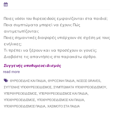
Ποιες νόσοι του θυρεοειδούς εμφανίζονται στα παιδιά;
Ποια συμπτώματα μπορεί να έχουν; Πώς
αντιμετωπίζονται;
Ποιες σημαντικές διαφορές υπάρχουν σε σχέση με τους
ενήλικες;
Τι πρέπει να ξέρουν και να προσέχουν οι γονείς;
Διαβάστε τις απαντήσεις στο παρακάτω άρθρο.
Συγγενής υποθυρεοειδισμός
read more
,
,
,
ΘΥΡΕΟΕΙΔΉΣ ΚΑΙ ΠΑΙΔΙΆ
ΘΥΡΟΞΊΝΗ ΠΑΙΔΙΆ
ΝΟΣΟΣ GRAVES
,
,
ΣΥΓΓΕΝΉΣ ΥΠΟΘΥΡΕΟΕΙΔΙΣΜΌΣ
ΣΥΜΠΤΏΜΑΤΑ ΥΠΟΘΥΡΕΟΕΙΔΙΣΜΟΎ
,
,
ΥΠΕΡΘΥΡΕΟΕΙΔΙΣΜΌΣ
ΥΠΕΡΘΥΡΕΟΕΙΔΙΣΜΌΣ ΚΑΙ ΠΑΙΔΙΆ
,
,
ΥΠΟΘΥΡΕΟΕΙΔΙΣΜΌΣ
ΥΠΟΘΥΡΕΟΕΙΔΙΣΜΌΣ ΚΑΙ ΠΑΙΔΙΆ
,
ΥΠΟΘΥΡΕΟΕΙΔΙΣΜΌΣ ΠΑΙΔΙΆ
ΧΑΣΙΜΌΤΟ ΣΤΑ ΠΑΙΔΙΆ