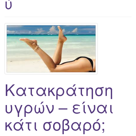
ύ
g
a
t
i
o
n
Κατακράτηση
υγρών – είναι
κάτι σοβαρό;