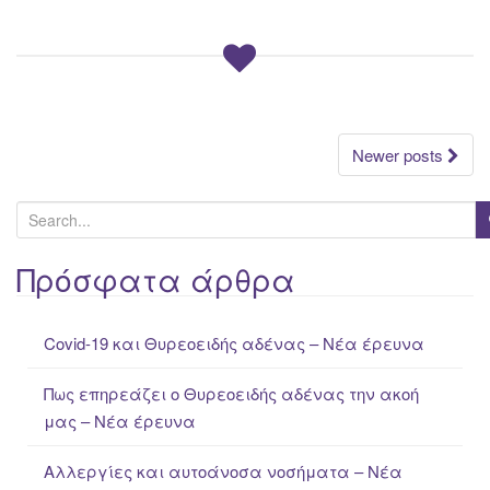
Posts
Newer posts
navigation
S
e
a
Πρόσφατα άρθρα
r
c
Covid-19 και Θυρεοειδής αδένας – Νέα έρευνα
h
f
Πως επηρεάζει ο Θυρεοειδής αδένας την ακοή
o
μας – Νέα έρευνα
r
:
Αλλεργίες και αυτοάνοσα νοσήματα – Νέα