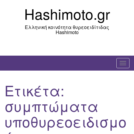
Skip
Hashimoto.gr
to
content
Ελληνική κοινότητα θυρεοειδίτιδας
Hashimoto
T
o
g
Ετικέτα:
g
l
συμπτώματα
e
n
υποθυρεοειδισμο
a
v
i