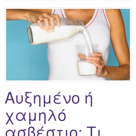
g
a
t
i
o
n
Αυξημένο ή
χαμηλό
ασβέστιο; Τι