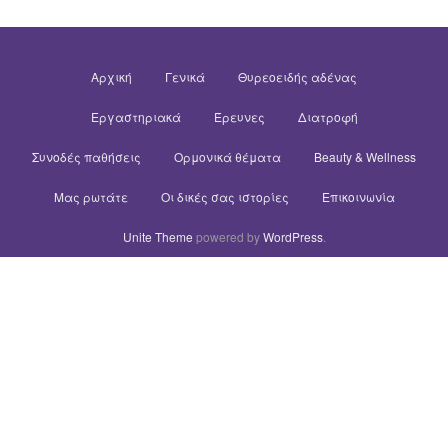
Αρχική
Γενικά
Θυρεοειδής αδένας
Εργαστηριακά
Έρευνες
Διατροφή
Συνοδές παθήσεις
Ορμονικά θέματα
Beauty & Wellness
Μας ρωτάτε
Οι δικές σας ιστορίες
Επικοινωνία
Unite Theme
powered by
WordPress
.