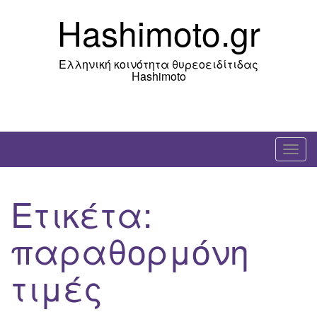
Skip
Hashimoto.gr
to
content
Ελληνική κοινότητα θυρεοειδίτιδας
Hashimoto
T
o
g
Ετικέτα:
g
l
παραθορμόνη
e
n
τιμές
a
v
i