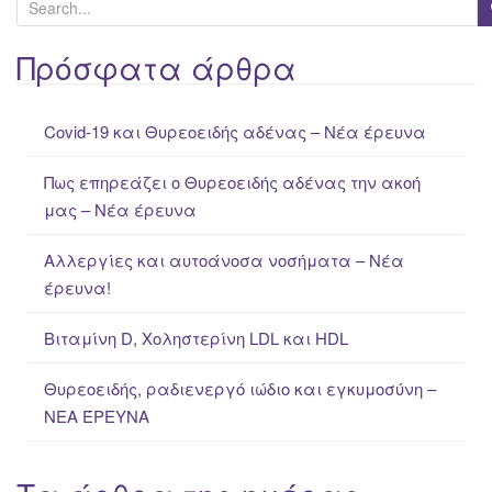
S
e
a
Πρόσφατα άρθρα
r
c
Covid-19 και Θυρεοειδής αδένας – Νέα έρευνα
h
f
Πως επηρεάζει ο Θυρεοειδής αδένας την ακοή
o
μας – Νέα έρευνα
r
:
Αλλεργίες και αυτοάνοσα νοσήματα – Νέα
έρευνα!
Βιταμίνη D, Χοληστερίνη LDL και HDL
Θυρεοειδής, ραδιενεργό ιώδιο και εγκυμοσύνη –
ΝΕΑ ΈΡΕΥΝΑ