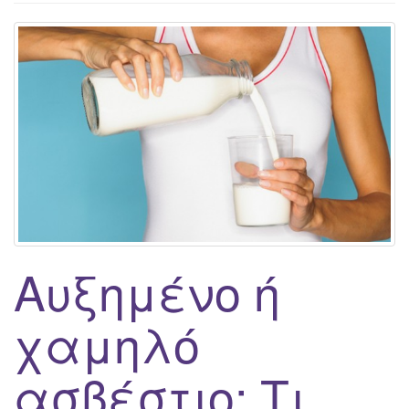
g
a
t
i
o
n
Αυξημένο ή
χαμηλό
ασβέστιο; Τι