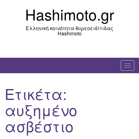
Skip
Hashimoto.gr
to
content
Ελληνική κοινότητα θυρεοειδίτιδας
Hashimoto
T
o
g
Ετικέτα:
g
l
αυξημένο
e
n
ασβέστιο
a
v
i