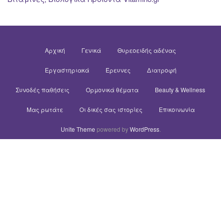
Αρχική
Γενικά
Θυρεοειδής αδένας
Εργαστηριακά
Έρευνες
Διατροφή
Συνοδές παθήσεις
Ορμονικά θέματα
Beauty & Wellness
Μας ρωτάτε
Οι δικές σας ιστορίες
Επικοινωνία
Unite Theme
powered by
WordPress
.