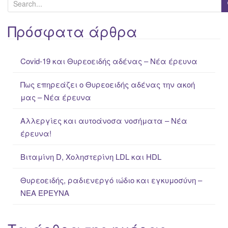
S
e
a
Πρόσφατα άρθρα
r
c
Covid-19 και Θυρεοειδής αδένας – Νέα έρευνα
h
f
Πως επηρεάζει ο Θυρεοειδής αδένας την ακοή
o
μας – Νέα έρευνα
r
:
Αλλεργίες και αυτοάνοσα νοσήματα – Νέα
έρευνα!
Βιταμίνη D, Χοληστερίνη LDL και HDL
Θυρεοειδής, ραδιενεργό ιώδιο και εγκυμοσύνη –
ΝΕΑ ΈΡΕΥΝΑ