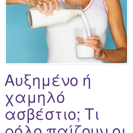
g
a
t
i
o
n
Αυξημένο ή
χαμηλό
ασβέστιο; Τι
ρόλο παίζουν οι