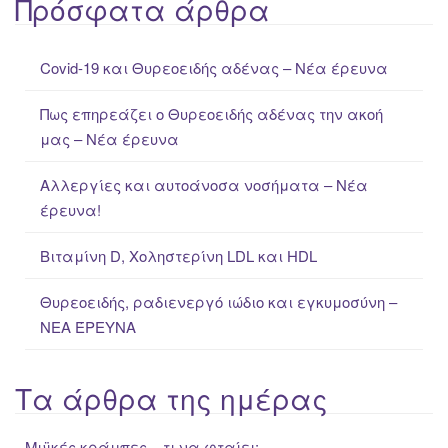
Πρόσφατα άρθρα
r
c
Covid-19 και Θυρεοειδής αδένας – Νέα έρευνα
h
f
Πως επηρεάζει ο Θυρεοειδής αδένας την ακοή
o
μας – Νέα έρευνα
r
:
Αλλεργίες και αυτοάνοσα νοσήματα – Νέα
έρευνα!
Βιταμίνη D, Χοληστερίνη LDL και HDL
Θυρεοειδής, ραδιενεργό ιώδιο και εγκυμοσύνη –
ΝΕΑ ΈΡΕΥΝΑ
Τα άρθρα της ημέρας
Μυϊκές κράμπες – τι να φταίει;