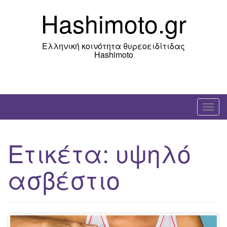
Skip
Hashimoto.gr
to
content
Ελληνική κοινότητα θυρεοειδίτιδας
Hashimoto
T
o
g
Ετικέτα:
υψηλό
g
l
ασβέστιο
e
n
a
v
i