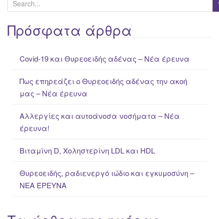
S
e
a
Πρόσφατα άρθρα
r
c
Covid-19 και Θυρεοειδής αδένας – Νέα έρευνα
h
f
Πως επηρεάζει ο Θυρεοειδής αδένας την ακοή
o
μας – Νέα έρευνα
r
:
Αλλεργίες και αυτοάνοσα νοσήματα – Νέα
έρευνα!
Βιταμίνη D, Χοληστερίνη LDL και HDL
Θυρεοειδής, ραδιενεργό ιώδιο και εγκυμοσύνη –
ΝΕΑ ΈΡΕΥΝΑ