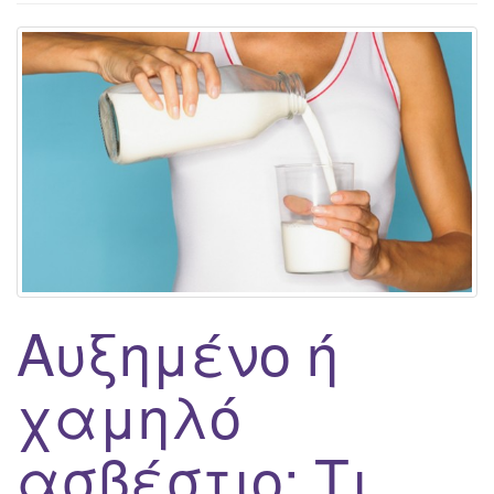
g
a
t
i
o
n
Αυξημένο ή
χαμηλό
ασβέστιο; Τι