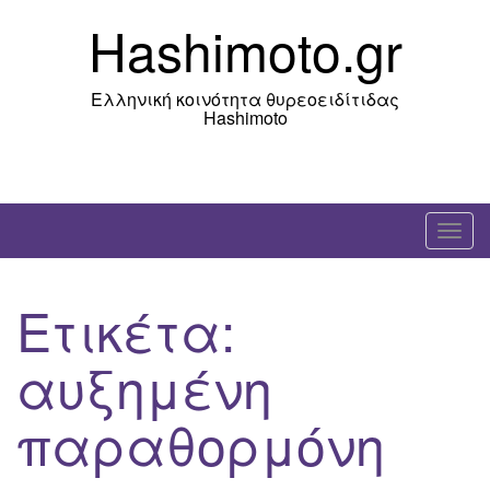
Skip
Hashimoto.gr
to
content
Ελληνική κοινότητα θυρεοειδίτιδας
Hashimoto
T
o
g
Ετικέτα:
g
l
αυξημένη
e
n
παραθορμόνη
a
v
i