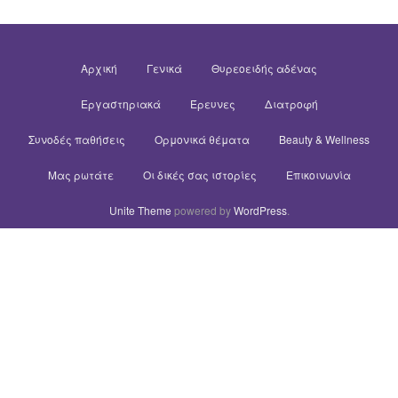
Αρχική
Γενικά
Θυρεοειδής αδένας
Εργαστηριακά
Έρευνες
Διατροφή
Συνοδές παθήσεις
Ορμονικά θέματα
Beauty & Wellness
Μας ρωτάτε
Οι δικές σας ιστορίες
Επικοινωνία
Unite Theme
powered by
WordPress
.