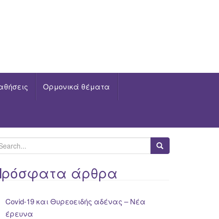
αθήσεις
Ορμονικά θέματα
Πρόσφατα άρθρα
Covid-19 και Θυρεοειδής αδένας – Νέα
έρευνα