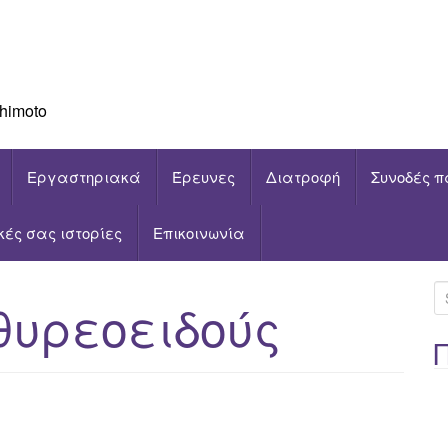
himoto
Εργαστηριακά
Έρευνες
Διατροφή
Συνοδές π
ικές σας ιστορίες
Επικοινωνία
S
θυρεοειδούς
e
a
r
c
h
f