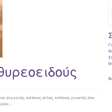
Γ
Θ
Σ
Θ
θυρεοειδούς
Β
ιος συγγενής, κάποιος φίλος, κάποιος γνωστός σου:
 κρύοι…