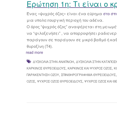
Ερώτηση 1η: Τι είναι ο κ
Ένας «ψυχρός όζος» είναι ένα εύρημα
στο σπ
μια υπολειτουργική περιοχή του αδένα.
Ο όρος “ψυχρός όζος” αναφέρεται στη μειωμέ
να “φιλοξενήσει” , να απορροφήσει ραδιενεργό
παράγουν σε παράγουν σε μικρό βαθμό ή καθ
θυροξίνη (Τ4).
read more
,
ΔΥΣΚΟΛΊΑ ΣΤΗΝ ΑΝΑΠΝΟΉ
ΔΥΣΚΟΛΊΑ ΣΤΗΝ ΚΑΤΆΠΟΣ
,
,
ΚΑΡΚΊΝΟΣ ΘΥΡΕΟΕΙΔΟΎΣ
ΚΑΡΚΊΝΟΣ ΚΑΙ ΨΥΧΡΌΣ ΌΖΟΣ
Κ
,
ΠΑΡΑΚΈΝΤΗΣΗ ΌΖΟΥ
ΣΠΙΝΘΗΡΟΓΡΆΦΗΜΑ ΘΥΡΕΟΕΙΔΟΎΣ
,
,
ΌΖΟΣ
ΨΥΧΡΌΣ ΌΖΟΣ ΘΥΡΕΟΕΙΔΟΎΣ
ΨΥΧΡΌΣ ΌΖΟΣ ΚΑΙ Θ