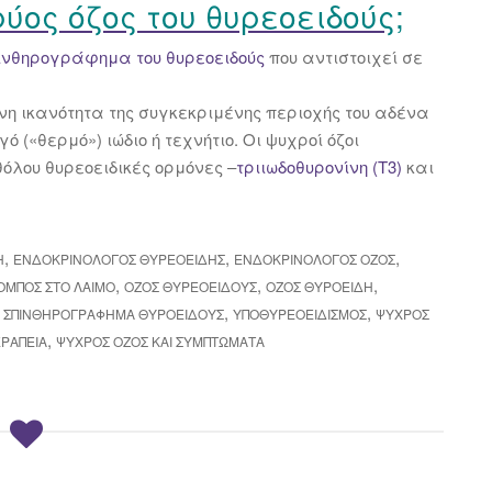
ρύος όζος του θυρεοειδούς;
ινθηρογράφημα του θυρεοειδούς
που αντιστοιχεί σε
νη ικανότητα της συγκεκριμένης περιοχής του αδένα
 («θερμό») ιώδιο ή τεχνήτιο. Οι ψυχροί όζοι
όλου θυρεοειδικές ορμόνες –
τριιωδοθυρονίνη (Τ3)
και
,
,
,
Η
ΕΝΔΟΚΡΙΝΟΛΌΓΟΣ ΘΥΡΕΟΕΙΔΉΣ
ΕΝΔΟΚΡΙΝΟΛΌΓΟΣ ΌΖΟΣ
,
,
,
ΌΜΠΟΣ ΣΤΟ ΛΑΙΜΌ
ΌΖΟΣ ΘΥΡΕΟΕΙΔΟΎΣ
ΌΖΟΣ ΘΥΡΟΕΙΔΉ
,
,
,
ΣΠΙΝΘΗΡΟΓΡΆΦΗΜΑ ΘΥΡΟΕΙΔΟΎΣ
ΥΠΟΘΥΡΕΟΕΙΔΙΣΜΌΣ
ΨΥΧΡΌΣ
,
ΕΡΑΠΕΊΑ
ΨΥΧΡΌΣ ΌΖΟΣ ΚΑΙ ΣΥΜΠΤΏΜΑΤΑ