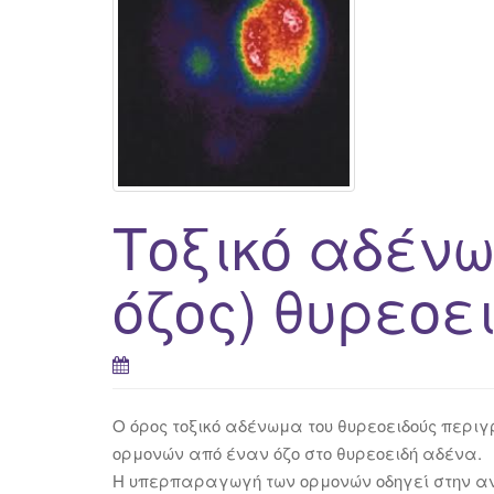
Τοξικό αδέν
όζος) θυρεοε
Ο όρος τοξικό αδένωμα του θυρεοειδούς περι
ορμονών από έναν όζο στο θυρεοειδή αδένα.
Η υπερπαραγωγή των ορμονών οδηγεί στην αν