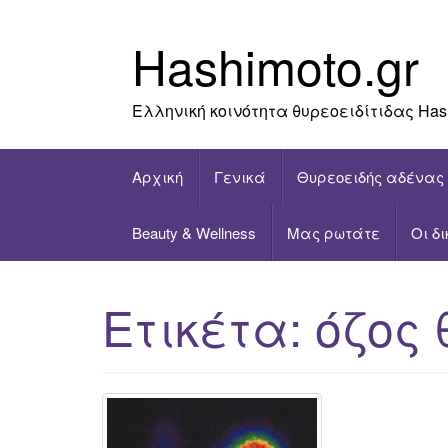
Skip
to
Hashimoto.gr
content
Ελληνική κοινότητα θυρεοειδίτιδας Has
Αρχική
Γενικά
Θυρεοειδής αδένας
Beauty & Wellness
Μας ρωτάτε
Οι δ
Ετικέτα:
όζος 