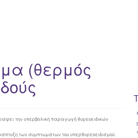
o
r
:
ωμα (θερμός
ιδούς
γράφει την υπερβολική παραγωγή θυρεοειδικών
άπτυξη των συμπτωμάτων του υπερθυρεοειδισμού.