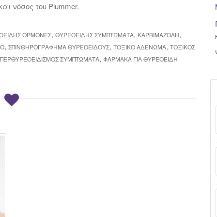
αι νόσος του Plummer.
,
,
,
ΟΕΙΔΉΣ ΟΡΜΌΝΕΣ
ΘΥΡΕΟΕΙΔΉΣ ΣΥΜΠΤΏΜΑΤΑ
ΚΑΡΒΙΜΑΖΌΛΗ
,
,
,
ΙΟ
ΣΠΙΝΘΗΡΟΓΡΆΦΗΜΑ ΘΥΡΕΟΕΙΔΟΎΣ
ΤΟΞΙΚΌ ΑΔΈΝΩΜΑ
ΤΟΞΙΚΌΣ
,
ΠΕΡΘΥΡΕΟΕΙΔΙΣΜΌΣ ΣΥΜΠΤΏΜΑΤΑ
ΦΆΡΜΑΚΑ ΓΙΑ ΘΥΡΕΟΕΙΔΉ