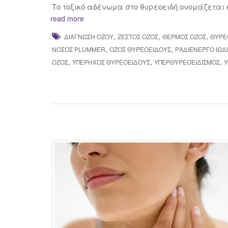
Το τοξικό αδένωμα στο θυρεοειδή ονομάζεται κ
read more
,
,
,
ΔΙΆΓΝΩΣΗ ΌΖΟΥ
ΖΕΣΤΌΣ ΌΖΟΣ
ΘΕΡΜΌΣ ΌΖΟΣ
ΘΥΡΕ
,
,
ΝΌΣΟΣ PLUMMER
ΌΖΟΣ ΘΥΡΕΟΕΙΔΟΎΣ
ΡΑΔΙΕΝΕΡΓΟ ΙΩΔ
,
,
,
ΌΖΟΣ
ΥΠΈΡΗΧΟΣ ΘΥΡΕΟΕΙΔΟΎΣ
ΥΠΕΡΘΥΡΕΟΕΙΔΙΣΜΌΣ
Υ