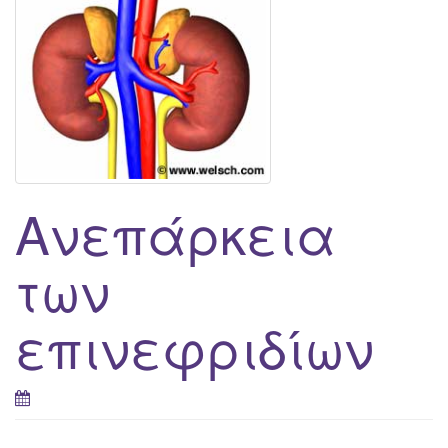
g
a
t
i
o
n
Ανεπάρκεια
των
επινεφριδίων