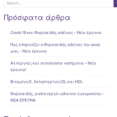
S
e
a
Πρόσφατα άρθρα
r
c
Covid-19 και Θυρεοειδής αδένας – Νέα έρευνα
h
f
Πως επηρεάζει ο Θυρεοειδής αδένας την ακοή
o
μας – Νέα έρευνα
r
:
Αλλεργίες και αυτοάνοσα νοσήματα – Νέα
έρευνα!
Βιταμίνη D, Χοληστερίνη LDL και HDL
Θυρεοειδής, ραδιενεργό ιώδιο και εγκυμοσύνη –
ΝΕΑ ΈΡΕΥΝΑ