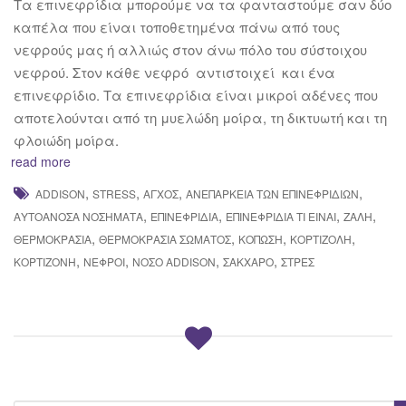
Τα επινεφρίδια μπορούμε να τα φανταστούμε σαν δύο
καπέλα που είναι τοποθετημένα πάνω από τους
νεφρούς μας ή αλλιώς στον άνω πόλο του σύστοιχου
νεφρού. Στον κάθε νεφρό αντιστοιχεί και ένα
επινεφρίδιο. Τα επινεφρίδια είναι μικροί αδένες που
αποτελούνται από τη μυελώδη μοίρα, τη δικτυωτή και τη
φλοιώδη μοίρα.
read more
,
,
,
,
ADDISON
STRESS
ΆΓΧΟΣ
ΑΝΕΠΆΡΚΕΙΑ ΤΩΝ ΕΠΙΝΕΦΡΙΔΊΩΝ
,
,
,
,
ΑΥΤΟΆΝΟΣΑ ΝΟΣΉΜΑΤΑ
ΕΠΙΝΕΦΡΙΔΊΑ
ΕΠΙΝΕΦΡΊΔΙΑ ΤΙ ΕΊΝΑΙ
ΖΆΛΗ
,
,
,
,
ΘΕΡΜΟΚΡΑΣΊΑ
ΘΕΡΜΟΚΡΑΣΊΑ ΣΏΜΑΤΟΣ
ΚΌΠΩΣΗ
ΚΟΡΤΙΖΌΛΗ
,
,
,
,
ΚΟΡΤΙΖΌΝΗ
ΝΕΦΡΟΊ
ΝΌΣΟ ADDISON
ΣΆΚΧΑΡΟ
ΣΤΡΕΣ