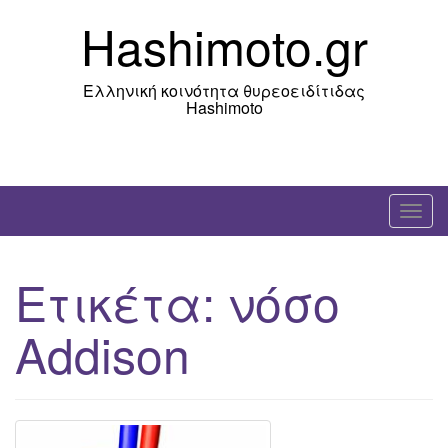
Skip
Hashimoto.gr
to
content
Ελληνική κοινότητα θυρεοειδίτιδας
Hashimoto
T
o
g
Ετικέτα:
νόσο
g
l
Addison
e
n
a
v
i