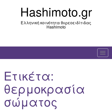
Skip
Hashimoto.gr
to
content
Ελληνική κοινότητα θυρεοειδίτιδας
Hashimoto
T
o
g
Ετικέτα:
g
l
θερμοκρασία
e
n
σώματος
a
v
i