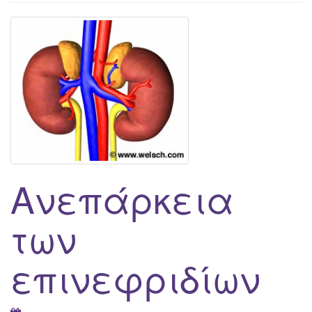
g
a
t
i
o
n
Ανεπάρκεια
των
επινεφριδίων