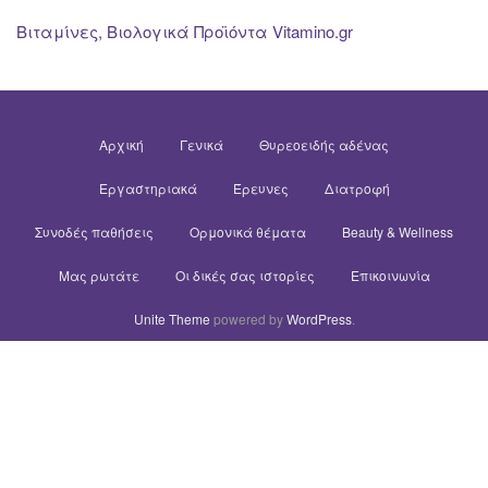
Βιταμίνες, Βιολογικά Προϊόντα Vitamino.gr
Αρχική
Γενικά
Θυρεοειδής αδένας
Εργαστηριακά
Έρευνες
Διατροφή
Συνοδές παθήσεις
Ορμονικά θέματα
Beauty & Wellness
Μας ρωτάτε
Οι δικές σας ιστορίες
Επικοινωνία
Unite Theme
powered by
WordPress
.