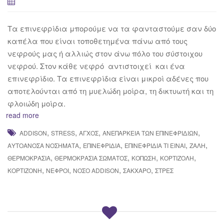
Τα επινεφρίδια μπορούμε να τα φανταστούμε σαν δύο
καπέλα που είναι τοποθετημένα πάνω από τους
νεφρούς μας ή αλλιώς στον άνω πόλο του σύστοιχου
νεφρού. Στον κάθε νεφρό αντιστοιχεί και ένα
επινεφρίδιο. Τα επινεφρίδια είναι μικροί αδένες που
αποτελούνται από τη μυελώδη μοίρα, τη δικτυωτή και τη
φλοιώδη μοίρα.
read more
,
,
,
,
ADDISON
STRESS
ΆΓΧΟΣ
ΑΝΕΠΆΡΚΕΙΑ ΤΩΝ ΕΠΙΝΕΦΡΙΔΊΩΝ
,
,
,
,
ΑΥΤΟΆΝΟΣΑ ΝΟΣΉΜΑΤΑ
ΕΠΙΝΕΦΡΙΔΊΑ
ΕΠΙΝΕΦΡΊΔΙΑ ΤΙ ΕΊΝΑΙ
ΖΆΛΗ
,
,
,
,
ΘΕΡΜΟΚΡΑΣΊΑ
ΘΕΡΜΟΚΡΑΣΊΑ ΣΏΜΑΤΟΣ
ΚΌΠΩΣΗ
ΚΟΡΤΙΖΌΛΗ
,
,
,
,
ΚΟΡΤΙΖΌΝΗ
ΝΕΦΡΟΊ
ΝΌΣΟ ADDISON
ΣΆΚΧΑΡΟ
ΣΤΡΕΣ