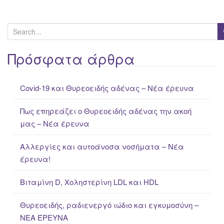
S
e
a
Πρόσφατα άρθρα
r
c
Covid-19 και Θυρεοειδής αδένας – Νέα έρευνα
h
f
Πως επηρεάζει ο Θυρεοειδής αδένας την ακοή
o
μας – Νέα έρευνα
r
:
Αλλεργίες και αυτοάνοσα νοσήματα – Νέα
έρευνα!
Βιταμίνη D, Χοληστερίνη LDL και HDL
Θυρεοειδής, ραδιενεργό ιώδιο και εγκυμοσύνη –
ΝΕΑ ΈΡΕΥΝΑ