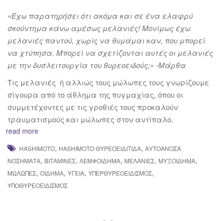
«Έχω παρατηρήσει ότι ακόμα και σε ένα ελαφρύ
σκούντημα κάνω αμέσως μελανιές! Μονίμως έχω
μελανιές παντού, χωρίς να θυμάμαι καν, που μπορεί
να χτύπησα. Μπορεί να σχετίζονται αυτές οι μελανιές
με την δυσλειτουργία του θυρεοειδούς;» -Μάρθα
Τις μελανιές ή αλλιώς τους μώλωπες τους γνωρίζουμε
σίγουρα από το άθλημα της πυγμαχίας, όπου οι
συμμετέχοντες με τις γροθιές τους προκαλούν
τραυματισμούς και μώλωπες στον αντίπαλο.
read more
,
,
HASHIMOTO
HASHIMOTO ΘΥΡΕΟΕΙΔΊΤΙΔΑ
ΑΥΤΟΆΝΟΣΑ
,
,
,
,
,
ΝΟΣΉΜΑΤΑ
ΒΙΤΑΜΊΝΕΣ
ΛΕΜΦΟΊΔΗΜΑ
ΜΕΛΑΝΙΈΣ
ΜΥΞΟΊΔΗΜΑ
,
,
,
,
ΜΏΛΩΠΕΣ
ΟΊΔΗΜΑ
ΥΓΕΊΑ
ΥΠΕΡΘΥΡΕΟΕΙΔΙΣΜΌΣ
ΥΠΟΘΥΡΕΟΕΙΔΙΣΜΌΣ