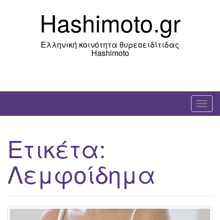
Skip
Hashimoto.gr
to
content
Ελληνική κοινότητα θυρεοειδίτιδας
Hashimoto
T
o
g
Ετικέτα:
g
l
Λεμφοίδημα
e
n
a
v
i