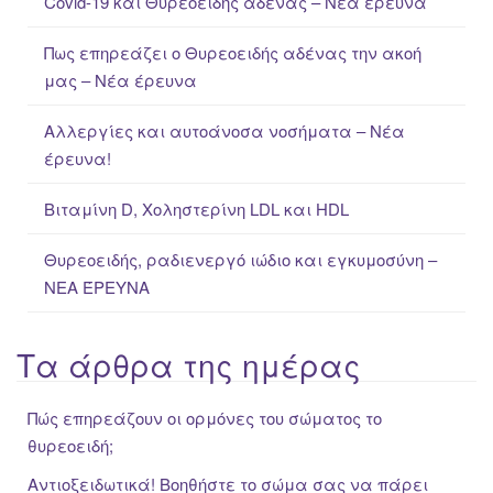
Covid-19 και Θυρεοειδής αδένας – Νέα έρευνα
h
f
Πως επηρεάζει ο Θυρεοειδής αδένας την ακοή
o
μας – Νέα έρευνα
r
:
Αλλεργίες και αυτοάνοσα νοσήματα – Νέα
έρευνα!
Βιταμίνη D, Χοληστερίνη LDL και HDL
Θυρεοειδής, ραδιενεργό ιώδιο και εγκυμοσύνη –
ΝΕΑ ΈΡΕΥΝΑ
Τα άρθρα της ημέρας
Πώς επηρεάζουν οι ορμόνες του σώματος το
θυρεοειδή;
Αντιοξειδωτικά! Βοηθήστε το σώμα σας να πάρει