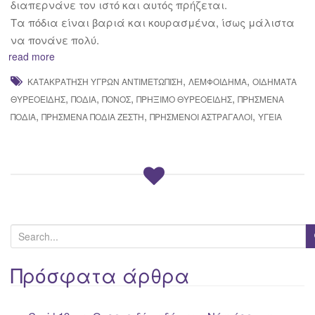
διαπερνάνε τον ιστό και αυτός πρήζεται.
Τα πόδια είναι βαριά και κουρασμένα, ίσως μάλιστα
να πονάνε πολύ.
read more
,
,
ΚΑΤΑΚΡΆΤΗΣΗ ΥΓΡΏΝ ΑΝΤΙΜΕΤΏΠΙΣΗ
ΛΕΜΦΟΊΔΗΜΑ
ΟΙΔΉΜΑΤΑ
,
,
,
,
ΘΥΡΕΟΕΙΔΉΣ
ΠΌΔΙΑ
ΠΌΝΟΣ
ΠΡΉΞΙΜΟ ΘΥΡΕΟΕΙΔΉΣ
ΠΡΗΣΜΈΝΑ
,
,
,
ΠΌΔΙΑ
ΠΡΗΣΜΈΝΑ ΠΌΔΙΑ ΖΈΣΤΗ
ΠΡΗΣΜΈΝΟΙ ΑΣΤΡΆΓΑΛΟΙ
ΥΓΕΊΑ
S
e
a
Πρόσφατα άρθρα
r
c