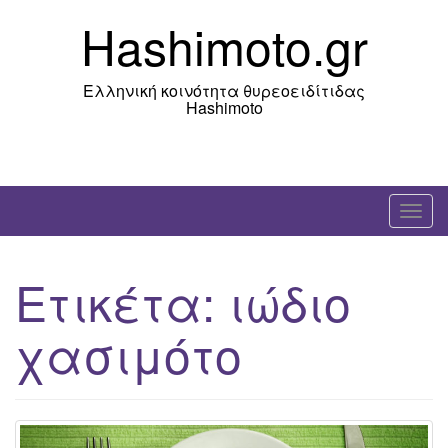
Skip
Hashimoto.gr
to
content
Ελληνική κοινότητα θυρεοειδίτιδας
Hashimoto
T
o
g
Ετικέτα:
ιώδιο
g
l
χασιμότο
e
n
a
v
i