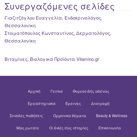
Συνεργαζόμενες σελίδες
Γιαζιτζόγλου Ευαγγελία, Ενδοκρινολόγος,
Θεσσαλονίκη
Σταματόπουλος Κωνσταντίνος, Δερματολόγος,
Θεσσαλονίκη
Βιταμίνες, Βιολογικά Προϊόντα Vitamino.gr
Αρχική
Γενικά
Θυρεοειδής αδένας
Εργαστηριακά
Έρευνες
Διατροφή
Συνοδές παθήσεις
Ορμονικά θέματα
Beauty & Wellness
Μας ρωτάτε
Οι δικές σας ιστορίες
Επικοινωνία