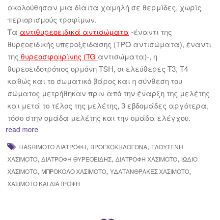
ακολούθησαν μια δίαιτα χαμηλή σε θερμίδες, χωρίς
περιορισμούς τροφίμων.
Τα
αντιθυρεοειδικά αντισώματα
-έναντι της
θυρεοειδικής υπεροξειδάσης (ΤΡΟ αντισώματα), έναντι
της
θυρεοσφαιρίνης (TG
αντισώματα)-, η
θυρεοειδοτρόπος ορμόνη TSH, οι ελεύθερες Τ3, Τ4
καθώς και το σωματικό βάρος και η σύνθεση του
σώματος μετρήθηκαν πριν από την έναρξη της μελέτης
και μετά το τέλος της μελέτης, 3 εβδομάδες αργότερα,
τόσο στην ομάδα μελέτης και την ομάδα ελέγχου.
read more
,
,
HASHIMOTO ΔΙΑΤΡΟΦΉ
ΒΡΟΓΧΟΚΗΛΟΓΌΝΑ
ΓΛΟΥΤΈΝΗ
,
,
,
ΧΑΣΙΜΌΤΟ
ΔΙΑΤΡΟΦΉ ΘΥΡΕΟΕΙΔΉΣ
ΔΙΑΤΡΟΦΉ ΧΑΣΙΜΌΤΟ
ΙΏΔΙΟ
,
,
,
ΧΑΣΙΜΌΤΟ
ΜΠΡΌΚΟΛΟ ΧΑΣΙΜΌΤΟ
ΥΔΑΤΆΝΘΡΑΚΕΣ ΧΑΣΙΜΌΤΟ
ΧΑΣΙΜΟΤΟ ΚΑΙ ΔΙΑΤΡΟΦΉ