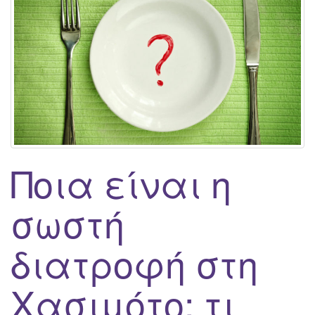
g
a
t
i
o
n
Ποια είναι η
σωστή
διατροφή στη
Χασιμότο: τι