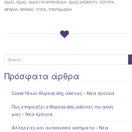
,
,
,
,
,
ΙΏΔΙΟ
ΙΏΔΙΟ
ΙΏΔΙΟ ΓΙΑ ΘΥΡΕΟΕΙΔΉ
ΙΏΔΙΟ ΧΑΣΙΜΌΤΟ
ΛΟΥΤΡΆ
,
,
,
ΜΠΆΝΙΑ
ΜΠΆΝΙΟ
ΥΓΕΊΑ
ΥΠΕΡΙΩΔΊΩΣΗ
S
e
a
Πρόσφατα άρθρα
r
c
Covid-19 και Θυρεοειδής αδένας – Νέα έρευνα
h
f
Πως επηρεάζει ο Θυρεοειδής αδένας την ακοή
o
μας – Νέα έρευνα
r
:
Αλλεργίες και αυτοάνοσα νοσήματα – Νέα