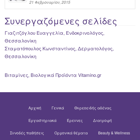
21 Φεβρουαρίου, 2015
Συνεργαζόμενες σελίδες
Γιαζιτζόγλου Ευαγγελία, Ενδοκρινολόγος,
Θεσσαλονίκη
Σταματόπουλος Κωνσταντίνος, Δερματολόγος,
Θεσσαλονίκη
Βιταμίνες, Βιολογικά Προϊόντα Vitamino.gr
Αρχική
Γενικά
Θυρεοειδής αδένας
Εργαστηριακά
Έρευνες
Διατροφή
Συνοδές παθήσεις
Ορμονικά θέματα
Beauty & Wellness