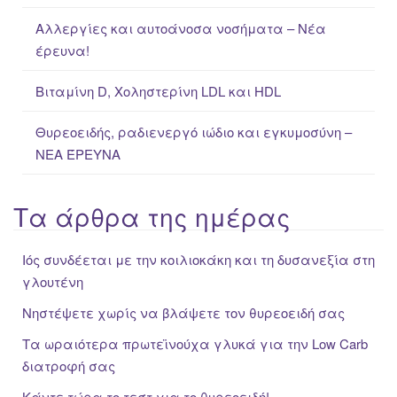
:
Αλλεργίες και αυτοάνοσα νοσήματα – Νέα
έρευνα!
Βιταμίνη D, Χοληστερίνη LDL και HDL
Θυρεοειδής, ραδιενεργό ιώδιο και εγκυμοσύνη –
ΝΕΑ ΈΡΕΥΝΑ
Τα άρθρα της ημέρας
Ιός συνδέεται με την κοιλιοκάκη και τη δυσανεξία στη
γλουτένη
Νηστέψετε χωρίς να βλάψετε τον θυρεοειδή σας
Τα ωραιότερα πρωτεϊνούχα γλυκά για την Low Carb
διατροφή σας
Κάντε τώρα το τεστ για το θυρεοειδή!