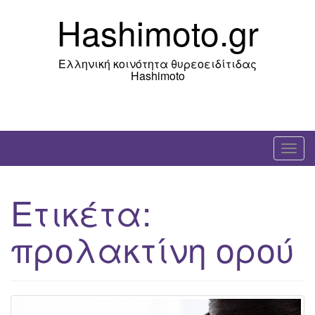
Skip
Hashimoto.gr
to
content
Ελληνική κοινότητα θυρεοειδίτιδας
Hashimoto
T
o
g
Ετικέτα:
g
l
προλακτίνη ορού
e
n
a
v
i