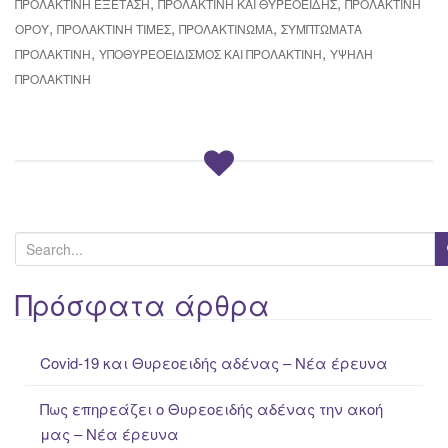
,
,
ΠΡΟΛΑΚΤΊΝΗ ΕΞΈΤΑΣΗ
ΠΡΟΛΑΚΤΊΝΗ ΚΑΙ ΘΥΡΕΟΕΙΔΉΣ
ΠΡΟΛΑΚΤΊΝΗ
,
,
,
ΟΡΟΎ
ΠΡΟΛΑΚΤΊΝΗ ΤΙΜΈΣ
ΠΡΟΛΑΚΤΊΝΩΜΑ
ΣΥΜΠΤΏΜΑΤΑ
,
,
ΠΡΟΛΑΚΤΊΝΗ
ΥΠΟΘΥΡΕΟΕΙΔΙΣΜΌΣ ΚΑΙ ΠΡΟΛΑΚΤΊΝΗ
ΥΨΗΛΉ
ΠΡΟΛΑΚΤΊΝΗ
S
e
a
Πρόσφατα άρθρα
r
c
Covid-19 και Θυρεοειδής αδένας – Νέα έρευνα
h
f
Πως επηρεάζει ο Θυρεοειδής αδένας την ακοή
o
μας – Νέα έρευνα
r