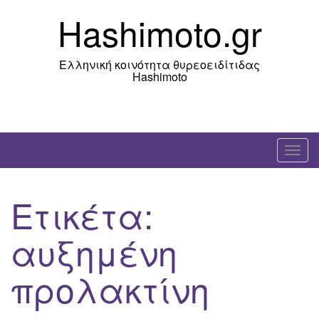
Skip
Hashimoto.gr
to
content
Ελληνική κοινότητα θυρεοειδίτιδας
Hashimoto
T
o
g
Ετικέτα:
g
l
αυξημένη
e
n
προλακτίνη
a
v
i