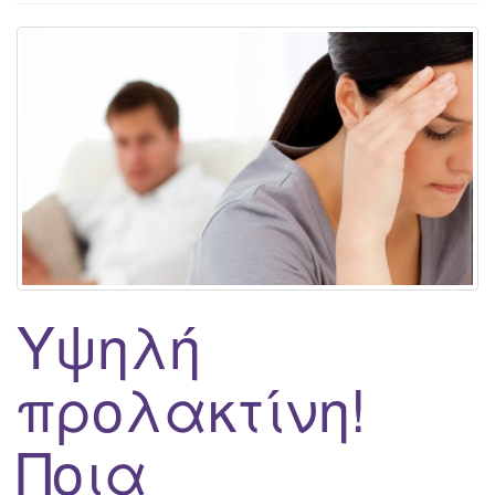
g
a
t
i
o
n
Υψηλή
προλακτίνη!
Ποια