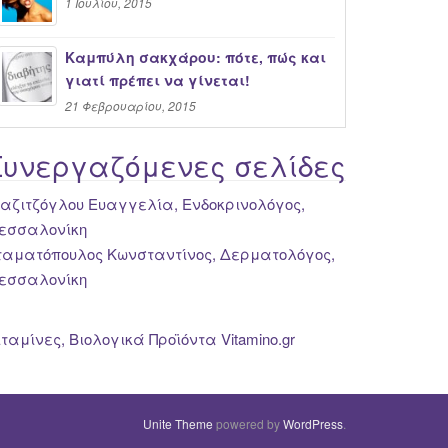
1 Ιουλίου, 2015
Καμπύλη σακχάρου: πότε, πώς και
γιατί πρέπει να γίνεται!
21 Φεβρουαρίου, 2015
Συνεργαζόμενες σελίδες
ιαζιτζόγλου Ευαγγελία, Ενδοκρινολόγος,
εσσαλονίκη
ταματόπουλος Κωνσταντίνος, Δερματολόγος,
εσσαλονίκη
ιταμίνες, Βιολογικά Προϊόντα Vitamino.gr
Unite Theme
powered by
WordPress
.