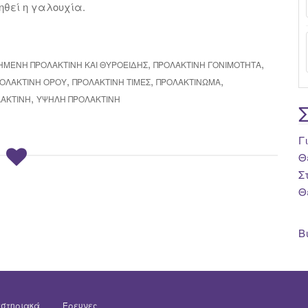
ηθεί η γαλουχία.
,
,
ΗΜΈΝΗ ΠΡΟΛΑΚΤΊΝΗ ΚΑΙ ΘΥΡΟΕΙΔΉΣ
ΠΡΟΛΑΚΤΊΝΗ ΓΟΝΙΜΌΤΗΤΑ
,
,
,
ΟΛΑΚΤΊΝΗ ΟΡΟΎ
ΠΡΟΛΑΚΤΊΝΗ ΤΙΜΈΣ
ΠΡΟΛΑΚΤΊΝΩΜΑ
,
ΛΑΚΤΊΝΗ
ΥΨΗΛΉ ΠΡΟΛΑΚΤΊΝΗ
Γ
Θ
Σ
Θ
Β
στηριακά
Έρευνες