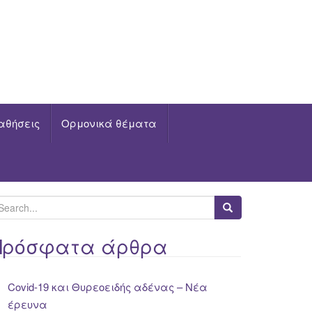
αθήσεις
Ορμονικά θέματα
Πρόσφατα άρθρα
Covid-19 και Θυρεοειδής αδένας – Νέα
έρευνα