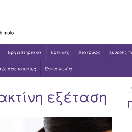
himoto
Εργαστηριακά
Έρευνες
Διατροφή
Συνοδές π
ικές σας ιστορίες
Επικοινωνία
S
ακτίνη εξέταση
e
a
r
c
h
f