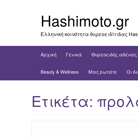
Skip
to
Hashimoto.gr
content
Ελληνική κοινότητα θυρεοειδίτιδας Has
Αρχική
Γενικά
Θυρεοειδής αδένας
Beauty & Wellness
Μας ρωτάτε
Οι δ
Ετικέτα:
προλ