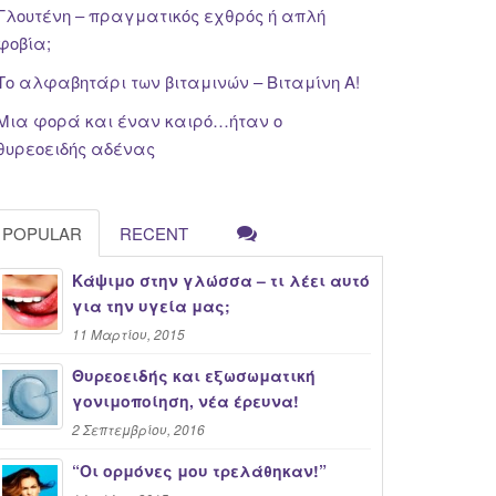
Γλουτένη – πραγματικός εχθρός ή απλή
φοβία;
Το αλφαβητάρι των βιταμινών – Βιταμίνη Α!
Μια φορά και έναν καιρό…ήταν ο
θυρεοειδής αδένας
POPULAR
RECENT
Κάψιμο στην γλώσσα – τι λέει αυτό
για την υγεία μας;
11 Μαρτίου, 2015
Θυρεοειδής και εξωσωματική
γονιμοποίηση, νέα έρευνα!
2 Σεπτεμβρίου, 2016
“Oι ορμόνες μου τρελάθηκαν!”