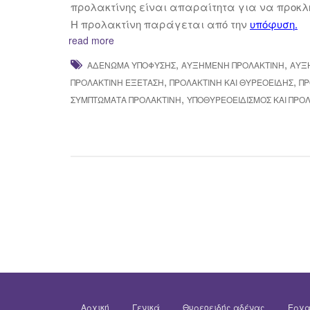
προλακτίνης είναι απαραίτητα για να προκλ
Η προλακτίνη παράγεται από την
υπόφυση
.
read more
,
,
ΑΔΈΝΩΜΑ ΥΠΌΦΥΣΗΣ
ΑΥΞΗΜΈΝΗ ΠΡΟΛΑΚΤΊΝΗ
ΑΥΞ
,
,
ΠΡΟΛΑΚΤΊΝΗ ΕΞΈΤΑΣΗ
ΠΡΟΛΑΚΤΊΝΗ ΚΑΙ ΘΥΡΕΟΕΙΔΉΣ
ΠΡ
,
ΣΥΜΠΤΏΜΑΤΑ ΠΡΟΛΑΚΤΊΝΗ
ΥΠΟΘΥΡΕΟΕΙΔΙΣΜΌΣ ΚΑΙ ΠΡΟ
Αρχική
Γενικά
Θυρεοειδής αδένας
Εργα