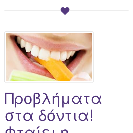
Προβλήματα
στα δόντια!
Φταίει η