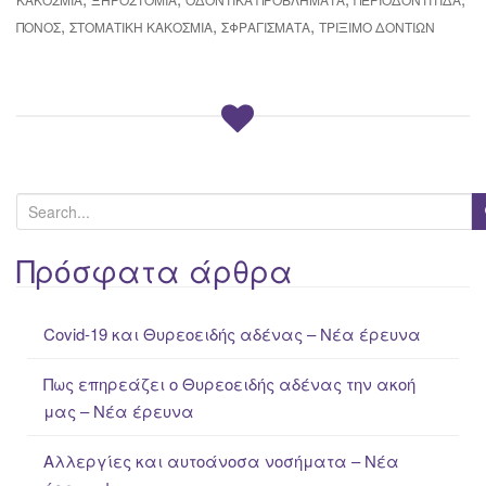
,
,
,
ΠΌΝΟΣ
ΣΤΟΜΑΤΙΚΉ ΚΑΚΟΣΜΊΑ
ΣΦΡΑΓΊΣΜΑΤΑ
ΤΡΊΞΙΜΟ ΔΟΝΤΙΏΝ
S
e
a
Πρόσφατα άρθρα
r
c
Covid-19 και Θυρεοειδής αδένας – Νέα έρευνα
h
f
Πως επηρεάζει ο Θυρεοειδής αδένας την ακοή
o
μας – Νέα έρευνα
r
:
Αλλεργίες και αυτοάνοσα νοσήματα – Νέα