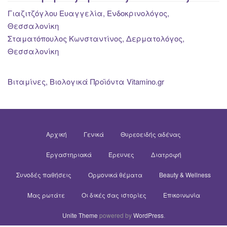
Γιαζιτζόγλου Ευαγγελία, Ενδοκρινολόγος,
Θεσσαλονίκη
Σταματόπουλος Κωνσταντίνος, Δερματολόγος,
Θεσσαλονίκη
Βιταμίνες, Βιολογικά Προϊόντα Vitamino.gr
Αρχική
Γενικά
Θυρεοειδής αδένας
Εργαστηριακά
Έρευνες
Διατροφή
Συνοδές παθήσεις
Ορμονικά θέματα
Beauty & Wellness
Μας ρωτάτε
Οι δικές σας ιστορίες
Επικοινωνία
Unite Theme
powered by
WordPress
.