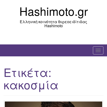
Skip
Hashimoto.gr
to
content
Ελληνική κοινότητα θυρεοειδίτιδας
Hashimoto
T
o
g
Ετικέτα:
g
l
κακοσμία
e
n
a
v
i