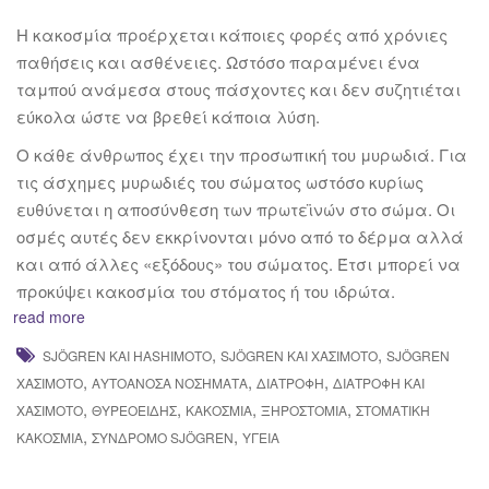
Η κακοσμία προέρχεται κάποιες φορές από χρόνιες
παθήσεις και ασθένειες. Ωστόσο παραμένει ένα
ταμπού ανάμεσα στους πάσχοντες και δεν συζητιέται
εύκολα ώστε να βρεθεί κάποια λύση.
Ο κάθε άνθρωπος έχει την προσωπική του μυρωδιά. Για
τις άσχημες μυρωδιές του σώματος ωστόσο κυρίως
ευθύνεται η αποσύνθεση των πρωτεϊνών στο σώμα. Οι
οσμές αυτές δεν εκκρίνονται μόνο από το δέρμα αλλά
και από άλλες «εξόδους» του σώματος. Έτσι μπορεί να
προκύψει κακοσμία του στόματος ή του ιδρώτα.
read more
,
,
SJÖGREN ΚΑΙ HASHIMOTO
SJÖGREN ΚΑΙ ΧΑΣΙΜΌΤΟ
SJÖGREN
,
,
,
ΧΑΣΙΜΌΤΟ
ΑΥΤΟΆΝΟΣΑ ΝΟΣΉΜΑΤΑ
ΔΙΑΤΡΟΦΉ
ΔΙΑΤΡΟΦΉ ΚΑΙ
,
,
,
,
ΧΑΣΙΜΌΤΟ
ΘΥΡΕΟΕΙΔΉΣ
ΚΑΚΟΣΜΊΑ
ΞΗΡΟΣΤΟΜΊΑ
ΣΤΟΜΑΤΙΚΉ
,
,
ΚΑΚΟΣΜΊΑ
ΣΎΝΔΡΟΜΟ SJÖGREN
ΥΓΕΊΑ