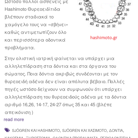
Ωστόσο πολλοί ασθενείς με
Hashimoto Θυρεοειδίτιδα
βλέπουν σταδιακά το
χαμόγελο τους να «σβήνει»
καθώς αντιμετωπίζουν όλο
και περισσότερα οδοντικά
προβλήματα.
Στην ολιστική ιατρική φαίνεται να υπάρχει μια
αλληλεπίδραση στα δόντια και στα όργανα του
σώματος. Ποια δόντια ακριβώς συνδέονται με τον
θυρεοειδή αδένα δεν είναι απόλυτα βέβαιο. Πολλές
πηγές ωστόσο δείχνουν να συμφωνούν ότι υπάρχει
αλληλεπίδραση του θυρεοειδούς αδένα με τα δόντια
αριθμό 16,26, 14-17, 24-27 όπως 35 και 45 (βλέπε
απεικόνιση )
read more
,
,
,
SJÖGREN ΚΑΙ HASHIMOTO
SJÖGREN ΚΑΙ ΧΑΣΙΜΌΤΟ
ΔΌΝΤΙΑ
,
,
,
,
ΚΑΚΟΣΜΊΑ
ΞΗΡΟΣΤΟΜΊΑ
ΟΔΟΝΤΙΚΆ ΠΡΟΒΛΉΜΑΤΑ
ΠΕΡΙΟΔΟΝΤΊΤΙΔΑ