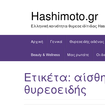
Skip
to
Hashimoto.gr
content
Ελληνική κοινότητα θυρεοειδίτιδας Has
Αρχική
Γενικά
Θυρεοειδής αδένας
Beauty & Wellness
Μας ρωτάτε
Οι δ
Ετικέτα:
αίσθ
θυρεοειδής