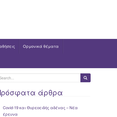
αθήσεις
Ορμονικά θέματα
Πρόσφατα άρθρα
Covid-19 και Θυρεοειδής αδένας – Νέα
έρευνα