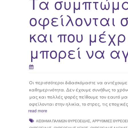
Τα συμπτώμα
οφείλονται σ
και που μέχρ
μπορεί να αγ
Οι περισσότεροι διδασκόμαστε να αντέχουμε 
καθημερινότητα. Δεν έχουμε συνήθως το χρό
μας και πολλές φορές πείθουμε τον εαυτό μα
οφείλονται στην ηλικία, το στρες, τις εποχι
read more
,
ΑΊΣΘΗΜΑ ΠΑΛΜΏΝ ΘΥΡΕΟΕΙΔΉΣ
ΑΡΡΥΘΜΊΕΣ ΘΥΡΕΟΕ
,
,
ΘΥΡΕΟΕΙΔΉΣ
ΘΥΡΕΟΕΙΔΉΣ ΆΓΧΟΣ
ΘΥΡΕΟΕΙΔΉΣ ΑΔΈΝΑΣ