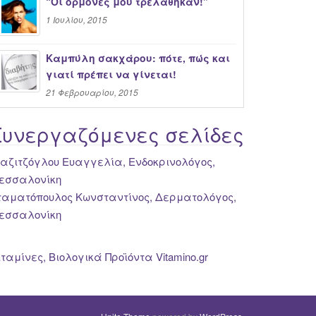
“Oι ορμόνες μου τρελάθηκαν!”
1 Ιουλίου, 2015
Καμπύλη σακχάρου: πότε, πώς και
γιατί πρέπει να γίνεται!
21 Φεβρουαρίου, 2015
Συνεργαζόμενες σελίδες
ιαζιτζόγλου Ευαγγελία, Ενδοκρινολόγος,
εσσαλονίκη
ταματόπουλος Κωνσταντίνος, Δερματολόγος,
εσσαλονίκη
ιταμίνες, Βιολογικά Προϊόντα Vitamino.gr