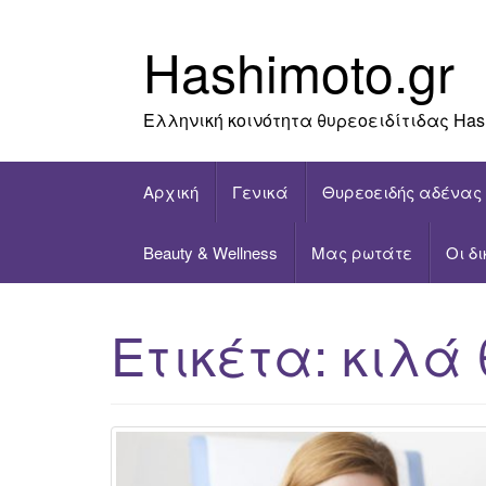
Skip
to
Hashimoto.gr
content
Ελληνική κοινότητα θυρεοειδίτιδας Has
Αρχική
Γενικά
Θυρεοειδής αδένας
Beauty & Wellness
Μας ρωτάτε
Οι δ
Ετικέτα:
κιλά 