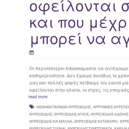
οφείλονται σ
και που μέχρ
μπορεί να αγ
Οι περισσότεροι διδασκόμαστε να αντέχουμε 
καθημερινότητα. Δεν έχουμε συνήθως το χρό
μας και πολλές φορές πείθουμε τον εαυτό μα
οφείλονται στην ηλικία, το στρες, τις εποχι
read more
,
ΑΊΣΘΗΜΑ ΠΑΛΜΏΝ ΘΥΡΕΟΕΙΔΉΣ
ΑΡΡΥΘΜΊΕΣ ΘΥΡΕΟΕ
,
,
ΘΥΡΕΟΕΙΔΉΣ
ΘΥΡΕΟΕΙΔΉΣ ΆΓΧΟΣ
ΘΥΡΕΟΕΙΔΉΣ ΑΔΈΝΑΣ
,
,
ΘΥΡΕΟΕΙΔΉΣ ΚΑΙ ΜΑΛΛΙΆ
ΘΥΡΕΟΕΙΔΉΣ ΚΑΤΆΘΛΙΨΗ
ΘΥΡΕ
,
,
ΘΥΡΕΟΕΙΔΉΣ ΤΙ ΕΊΝΑΙ
ΘΥΡΟΕΙΔΉΣ ΣΥΜΠΤΏΜΑΤΑ
ΚΑΡΔΙΆ