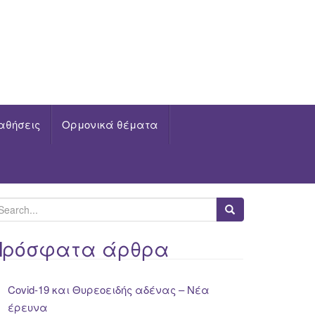
αθήσεις
Ορμονικά θέματα
Πρόσφατα άρθρα
Covid-19 και Θυρεοειδής αδένας – Νέα
έρευνα