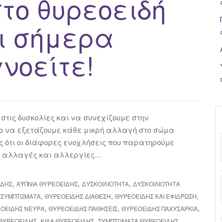
το θυρεοειδή
ι σήμερα
νοείτε!
στις δυσκολίες και να συνεχίζουμε στην
νο να εξετάζουμε κάθε μικρή αλλαγή στο σώμα
ς ότι οι διάφορες ενοχλήσεις που παρατηρούμε
κές αλλαγές και αλλεργίες…
,
,
,
ΙΔΉΣ
ΑΫΠΝΙΑ ΘΥΡΕΟΕΙΔΉΣ
ΔΥΣΚΟΙΛΙΌΤΗΤΑ
ΔΥΣΚΟΙΛΙΌΤΗΤΑ
,
,
,
 ΣΥΜΠΤΏΜΑΤΑ
ΘΥΡΕΟΕΙΔΉΣ ΔΙΆΘΕΣΗ
ΘΥΡΕΟΕΙΔΉΣ ΚΑΙ ΕΦΊΔΡΩΣΗ
,
,
,
ΟΕΙΔΉΣ ΝΕΎΡΑ
ΘΥΡΕΟΕΙΔΉΣ ΠΑΘΉΣΕΙΣ
ΘΥΡΕΟΕΙΔΉΣ ΠΑΧΥΣΑΡΚΊΑ
,
,
,
 ΘΥΡΕΟΕΙΔΉΣ
ΚΙΛΆ ΘΥΡΕΟΕΙΔΉΣ
ΣΥΜΠΤΏΜΑΤΑ ΘΥΡΕΟΕΙΔΉΣ