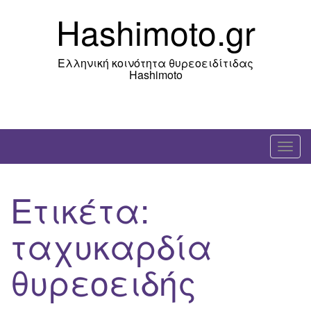
Skip
Hashimoto.gr
to
content
Ελληνική κοινότητα θυρεοειδίτιδας
Hashimoto
T
o
g
Ετικέτα:
g
l
ταχυκαρδία
e
n
θυρεοειδής
a
v
i