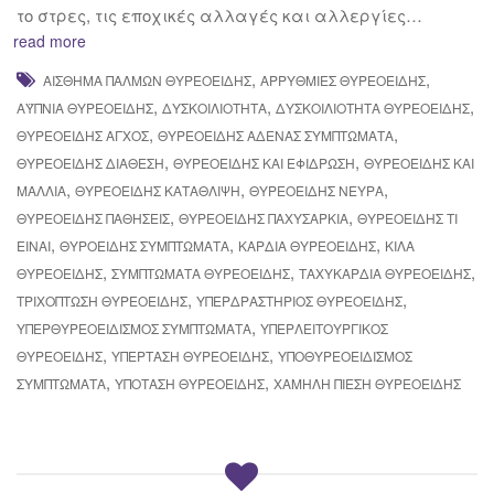
το στρες, τις εποχικές αλλαγές και αλλεργίες…
read more
,
,
ΑΊΣΘΗΜΑ ΠΑΛΜΏΝ ΘΥΡΕΟΕΙΔΉΣ
ΑΡΡΥΘΜΊΕΣ ΘΥΡΕΟΕΙΔΉΣ
,
,
,
ΑΫΠΝΙΑ ΘΥΡΕΟΕΙΔΉΣ
ΔΥΣΚΟΙΛΙΌΤΗΤΑ
ΔΥΣΚΟΙΛΙΌΤΗΤΑ ΘΥΡΕΟΕΙΔΉΣ
,
,
ΘΥΡΕΟΕΙΔΉΣ ΆΓΧΟΣ
ΘΥΡΕΟΕΙΔΉΣ ΑΔΈΝΑΣ ΣΥΜΠΤΏΜΑΤΑ
,
,
ΘΥΡΕΟΕΙΔΉΣ ΔΙΆΘΕΣΗ
ΘΥΡΕΟΕΙΔΉΣ ΚΑΙ ΕΦΊΔΡΩΣΗ
ΘΥΡΕΟΕΙΔΉΣ ΚΑΙ
,
,
,
ΜΑΛΛΙΆ
ΘΥΡΕΟΕΙΔΉΣ ΚΑΤΆΘΛΙΨΗ
ΘΥΡΕΟΕΙΔΉΣ ΝΕΎΡΑ
,
,
ΘΥΡΕΟΕΙΔΉΣ ΠΑΘΉΣΕΙΣ
ΘΥΡΕΟΕΙΔΉΣ ΠΑΧΥΣΑΡΚΊΑ
ΘΥΡΕΟΕΙΔΉΣ ΤΙ
,
,
,
ΕΊΝΑΙ
ΘΥΡΟΕΙΔΉΣ ΣΥΜΠΤΏΜΑΤΑ
ΚΑΡΔΙΆ ΘΥΡΕΟΕΙΔΉΣ
ΚΙΛΆ
,
,
,
ΘΥΡΕΟΕΙΔΉΣ
ΣΥΜΠΤΏΜΑΤΑ ΘΥΡΕΟΕΙΔΉΣ
ΤΑΧΥΚΑΡΔΊΑ ΘΥΡΕΟΕΙΔΉΣ
,
,
ΤΡΙΧΌΠΤΩΣΗ ΘΥΡΕΟΕΙΔΉΣ
ΥΠΕΡΔΡΑΣΤΗΡΙΟΣ ΘΥΡΕΟΕΙΔΉΣ
,
ΥΠΕΡΘΥΡΕΟΕΙΔΙΣΜΌΣ ΣΥΜΠΤΏΜΑΤΑ
ΥΠΕΡΛΕΙΤΟΥΡΓΙΚΌΣ
,
,
ΘΥΡΕΟΕΙΔΉΣ
ΥΠΈΡΤΑΣΗ ΘΥΡΕΟΕΙΔΉΣ
ΥΠΟΘΥΡΕΟΕΙΔΙΣΜΌΣ
,
,
ΣΥΜΠΤΏΜΑΤΑ
ΥΠΌΤΑΣΗ ΘΥΡΕΟΕΙΔΉΣ
ΧΑΜΗΛΉ ΠΊΕΣΗ ΘΥΡΕΟΕΙΔΉΣ