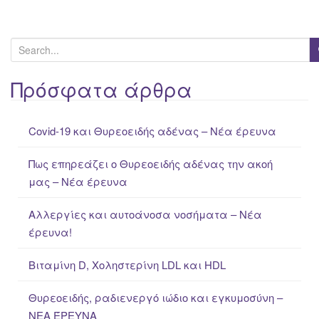
S
e
a
Πρόσφατα άρθρα
r
c
Covid-19 και Θυρεοειδής αδένας – Νέα έρευνα
h
f
Πως επηρεάζει ο Θυρεοειδής αδένας την ακοή
o
μας – Νέα έρευνα
r
:
Αλλεργίες και αυτοάνοσα νοσήματα – Νέα
έρευνα!
Βιταμίνη D, Χοληστερίνη LDL και HDL
Θυρεοειδής, ραδιενεργό ιώδιο και εγκυμοσύνη –
ΝΕΑ ΈΡΕΥΝΑ