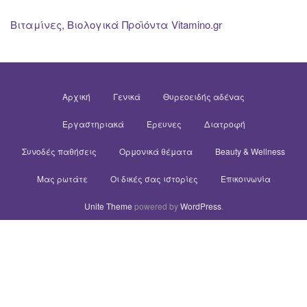
Βιταμίνες, Βιολογικά Προϊόντα Vitamino.gr
Αρχική
Γενικά
Θυρεοειδής αδένας
Εργαστηριακά
Έρευνες
Διατροφή
Συνοδές παθήσεις
Ορμονικά θέματα
Beauty & Wellness
Μας ρωτάτε
Οι δικές σας ιστορίες
Επικοινωνία
Unite Theme
powered by
WordPress
.