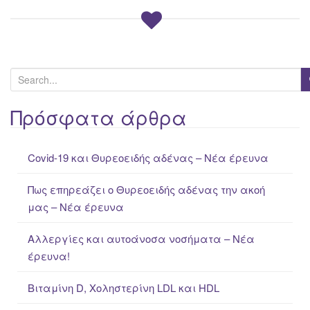
S
e
a
Πρόσφατα άρθρα
r
c
Covid-19 και Θυρεοειδής αδένας – Νέα έρευνα
h
f
Πως επηρεάζει ο Θυρεοειδής αδένας την ακοή
o
μας – Νέα έρευνα
r
:
Αλλεργίες και αυτοάνοσα νοσήματα – Νέα
έρευνα!
Βιταμίνη D, Χοληστερίνη LDL και HDL