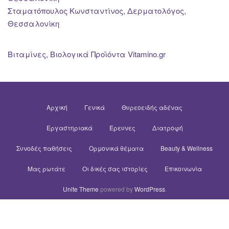
Σταματόπουλος Κωνσταντίνος, Δερματολόγος,
Θεσσαλονίκη
Βιταμίνες, Βιολογικά Προϊόντα Vitamino.gr
Αρχική
Γενικά
Θυρεοειδής αδένας
Εργαστηριακά
Έρευνες
Διατροφή
Συνοδές παθήσεις
Ορμονικά θέματα
Beauty & Wellness
Μας ρωτάτε
Οι δικές σας ιστορίες
Επικοινωνία
Unite Theme
powered by
WordPress
.