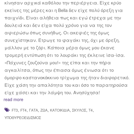
κίνησαν αρχικά καθόλου την περιέργεια. Είχε κρύο
εκείνες της μέρες και η Bella δεν είχε πολύ όρεξη για
παιχνίδι. Είναι αλήθεια πως και εγώ έτρεχα με την
δουλειά και δεν είχα πολύ χρόνο για να της τον
αφιερώσω όπως συνήθως. Οι ακεφιές της όμως
συνεχίστηκαν. Έτρωγε το φαγάκι της, όχι με όρεξη,
μάλλον με το ζόρι. Κάποια μέρα όμως μου έκανε
τρομερή εντύπωση ότι το λουράκι της έκλεινε ίσα-ίσα.
«Πάχυνες ζουζούνα μου!» της είπα και την πήρα
αγκαλίτσα, όπως την έπιασα όμως ένιωσα ότι το
όμορφο καστανοκόκκινο τρίχωμα της ήταν διαφορετικό.
Είχε χάση την απαλότητα του και όσο το παρατηρούσα
είχε χάσει και την λάμψη του. Ανησύχησα!
read more
,
,
,
,
,
,
,
FT3
FT4
ΓΆΤΑ
ΖΏΑ
ΚΑΤΟΙΚΊΔΙΑ
ΣΚΎΛΟΣ
Τ4
ΥΠΟΘΥΡΕΟΕΙΔΙΣΜΌΣ