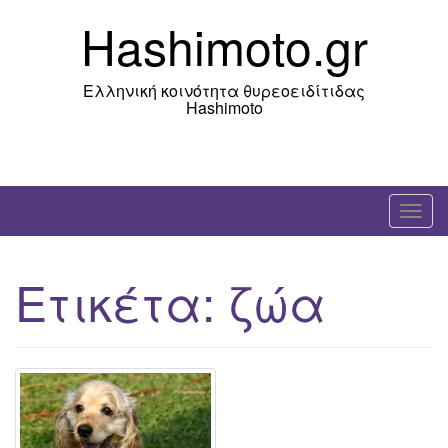
Skip
Hashimoto.gr
to
content
Ελληνική κοινότητα θυρεοειδίτιδας
Hashimoto
T
o
g
Ετικέτα:
ζώα
g
l
e
n
a
v
i