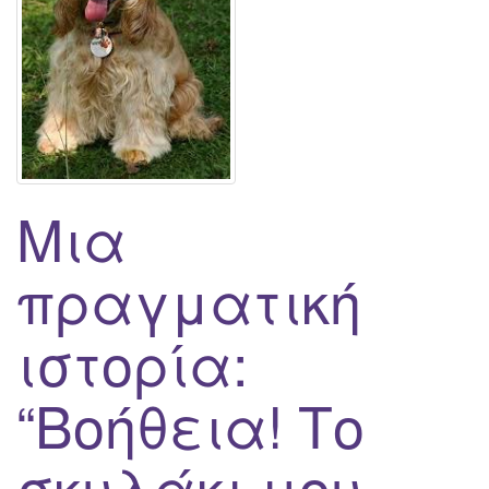
g
a
t
i
o
n
Μια
πραγματική
ιστορία:
“Βοήθεια! Το
σκυλάκι μου