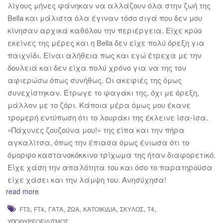
λίγους μήνες φάνηκαν να αλλάζουν όλα στην ζωή της
Bella και μάλιστα όλα έγιναν τόσο σιγά που δεν μου
κίνησαν αρχικά καθόλου την περιέργεια. Είχε κρύο
εκείνες της μέρες και η Bella δεν είχε πολύ όρεξη για
παιχνίδι. Είναι αλήθεια πως και εγώ έτρεχα με την
δουλειά και δεν είχα πολύ χρόνο για να της τον
αφιερώσω όπως συνήθως. Οι ακεφιές της όμως
συνεχίστηκαν. Έτρωγε το φαγάκι της, όχι με όρεξη,
μάλλον με το ζόρι. Κάποια μέρα όμως μου έκανε
τρομερή εντύπωση ότι το λουράκι της έκλεινε ίσα-ίσα.
«Πάχυνες ζουζούνα μου!» της είπα και την πήρα
αγκαλίτσα, όπως την έπιασα όμως ένιωσα ότι το
όμορφο καστανοκόκκινο τρίχωμα της ήταν διαφορετικό.
Είχε χάση την απαλότητα του και όσο το παρατηρούσα
είχε χάσει και την λάμψη του. Ανησύχησα!
read more
,
,
,
,
,
,
,
FT3
FT4
ΓΆΤΑ
ΖΏΑ
ΚΑΤΟΙΚΊΔΙΑ
ΣΚΎΛΟΣ
Τ4
ΥΠΟΘΥΡΕΟΕΙΔΙΣΜΌΣ