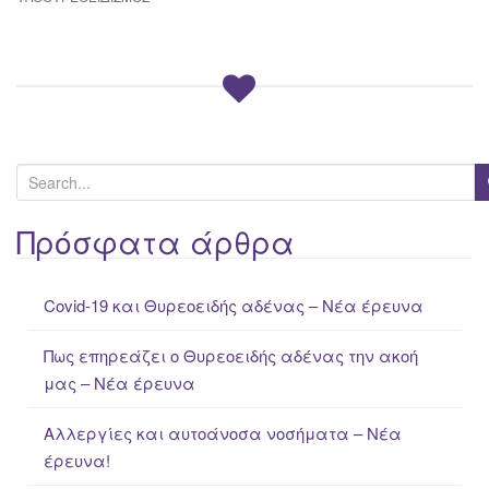
S
e
a
Πρόσφατα άρθρα
r
c
Covid-19 και Θυρεοειδής αδένας – Νέα έρευνα
h
f
Πως επηρεάζει ο Θυρεοειδής αδένας την ακοή
o
μας – Νέα έρευνα
r
:
Αλλεργίες και αυτοάνοσα νοσήματα – Νέα
έρευνα!