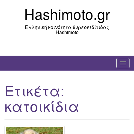
Skip
Hashimoto.gr
to
content
Ελληνική κοινότητα θυρεοειδίτιδας
Hashimoto
T
o
g
Ετικέτα:
g
l
κατοικίδια
e
n
a
v
i