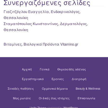
Συνεργαζόμενες σελίδες
Γιαζιτζόγλου Ευαγγελία, Ενδοκρινολόγος,
Θεσσαλονίκη
Σταματόπουλος Κωνσταντίνος, Δερματολόγος,
Θεσσαλονίκη
Βιταμίνες, Βιολογικά Προϊόντα Vitamino.gr
Αρχική
Γενικά
Θυρεοειδής αδένας
Εργαστηριακά
Έρευνες
Διατροφή
Συνοδές παθήσεις
Ορμονικά θέματα
Beauty & Wellness
Μας ρωτάτε
Οι δικές σας ιστορίες
Επικοινωνία
Unite Theme
powered by
WordPress
.