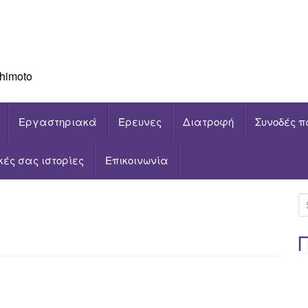
himoto
Εργαστηριακά
Έρευνες
Διατροφή
Συνοδές π
ικές σας ιστορίες
Επικοινωνία
S
e
a
r
c
h
f