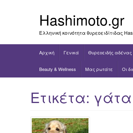
Skip
to
Hashimoto.gr
content
Ελληνική κοινότητα θυρεοειδίτιδας Has
Αρχική
Γενικά
Θυρεοειδής αδένας
Beauty & Wellness
Μας ρωτάτε
Οι δ
Ετικέτα:
γάτα