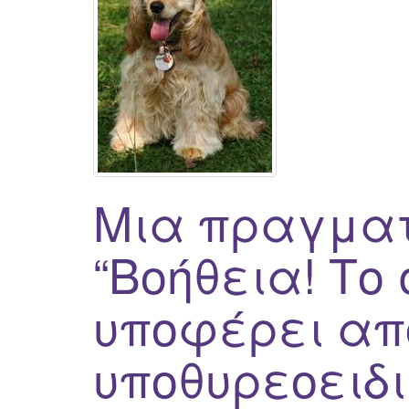
Μια πραγματι
“Βοήθεια! Το
υποφέρει απ
υποθυρεοειδι