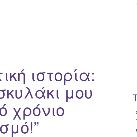
o
r
:
κή ιστορία:
 σκυλάκι μου
ό χρόνιο
σμό!”