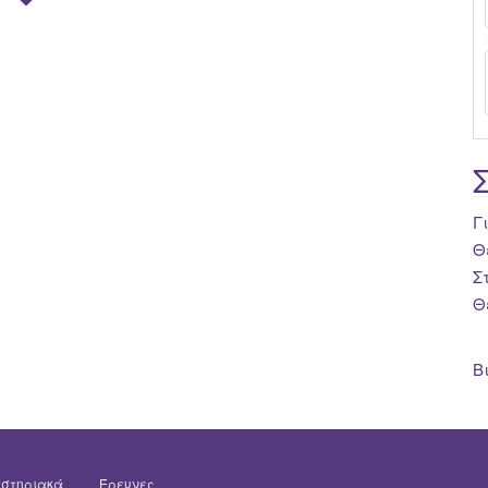
Γ
Θ
Σ
Θ
Β
στηριακά
Έρευνες