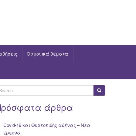
αθήσεις
Ορμονικά θέματα
Πρόσφατα άρθρα
Covid-19 και Θυρεοειδής αδένας – Νέα
έρευνα