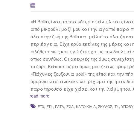
«Η Bella είναι ράτσα κόκερ σπάνιελ και είναι
από μικρούλι μαζί μου και την αγαπώ πάρα 
όλα στην ζωή της Bella και μάλιστα όλα έγιν
περιέργεια. Είχε κρύο εκείνες της μέρες και η
αλήθεια πως και εγώ έτρεχα με την δουλειά 
όπως συνήθως. Οι ακεφιές της όμως συνεχίστη
το ζόρι. Κάποια μέρα όμως μου έκανε τρομερή 
«Πάχυνες ζουζούνα μου!» της είπα και την πή
όμορφο καστανοκόκκινο τρίχωμα της ήταν διαφ
παρατηρούσα είχε χάσει και την λάμψη του.
read more
,
,
,
,
,
,
,
FT3
FT4
ΓΆΤΑ
ΖΏΑ
ΚΑΤΟΙΚΊΔΙΑ
ΣΚΎΛΟΣ
Τ4
ΥΠΟΘΥ