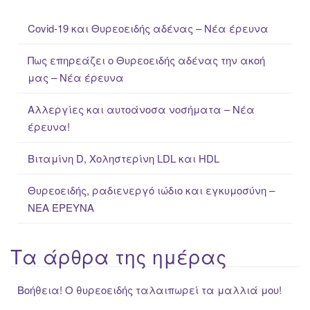
c
Covid-19 και Θυρεοειδής αδένας – Νέα έρευνα
h
f
Πως επηρεάζει ο Θυρεοειδής αδένας την ακοή
o
μας – Νέα έρευνα
r
:
Αλλεργίες και αυτοάνοσα νοσήματα – Νέα
έρευνα!
Βιταμίνη D, Χοληστερίνη LDL και HDL
Θυρεοειδής, ραδιενεργό ιώδιο και εγκυμοσύνη –
ΝΕΑ ΈΡΕΥΝΑ
Τα άρθρα της ημέρας
Βοήθεια! Ο θυρεοειδής ταλαιπωρεί τα μαλλιά μου!