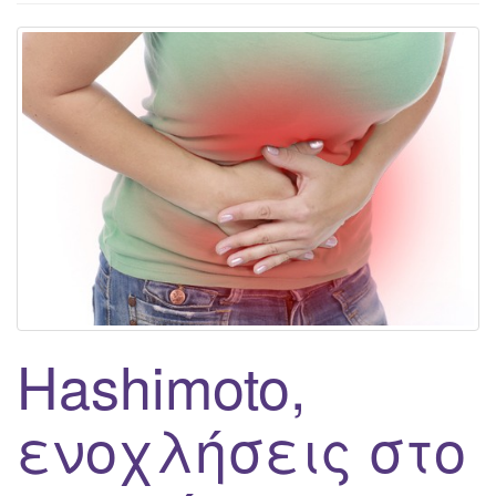
g
a
t
i
o
n
Hashimoto,
ενοχλήσεις στο