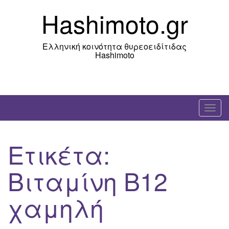
Skip
Hashimoto.gr
to
content
Ελληνική κοινότητα θυρεοειδίτιδας
Hashimoto
T
o
g
Ετικέτα:
g
l
Βιταμίνη Β12
e
n
χαμηλή
a
v
i