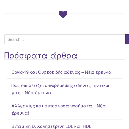
S
e
a
Πρόσφατα άρθρα
r
c
Covid-19 και Θυρεοειδής αδένας – Νέα έρευνα
h
f
Πως επηρεάζει ο Θυρεοειδής αδένας την ακοή
o
μας – Νέα έρευνα
r
:
Αλλεργίες και αυτοάνοσα νοσήματα – Νέα
έρευνα!
Βιταμίνη D, Χοληστερίνη LDL και HDL