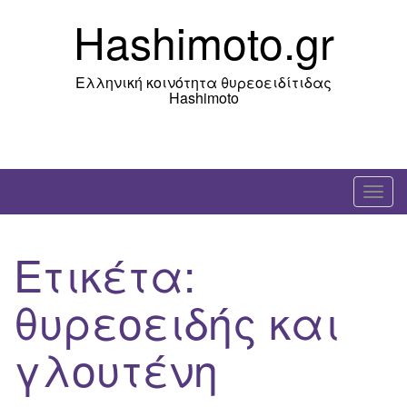
Skip
Hashimoto.gr
to
content
Ελληνική κοινότητα θυρεοειδίτιδας
Hashimoto
T
o
g
Ετικέτα:
g
l
θυρεοειδής και
e
n
γλουτένη
a
v
i