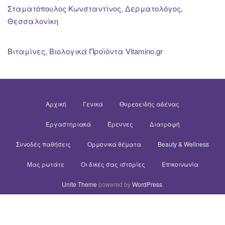
Σταματόπουλος Κωνσταντίνος, Δερματολόγος,
Θεσσαλονίκη
Βιταμίνες, Βιολογικά Προϊόντα Vitamino.gr
Αρχική
Γενικά
Θυρεοειδής αδένας
Εργαστηριακά
Έρευνες
Διατροφή
Συνοδές παθήσεις
Ορμονικά θέματα
Beauty & Wellness
Μας ρωτάτε
Οι δικές σας ιστορίες
Επικοινωνία
Unite Theme
powered by
WordPress
.