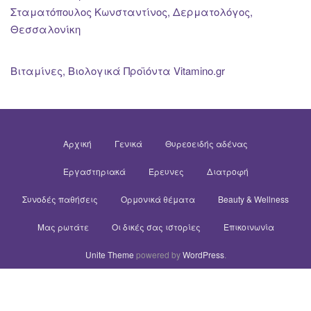
Σταματόπουλος Κωνσταντίνος, Δερματολόγος,
Θεσσαλονίκη
Βιταμίνες, Βιολογικά Προϊόντα Vitamino.gr
Αρχική
Γενικά
Θυρεοειδής αδένας
Εργαστηριακά
Έρευνες
Διατροφή
Συνοδές παθήσεις
Ορμονικά θέματα
Beauty & Wellness
Μας ρωτάτε
Οι δικές σας ιστορίες
Επικοινωνία
Unite Theme
powered by
WordPress
.