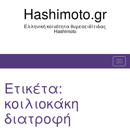
Skip
Hashimoto.gr
to
content
Ελληνική κοινότητα θυρεοειδίτιδας
Hashimoto
T
o
g
Ετικέτα:
g
l
κοιλιοκάκη
e
n
διατροφή
a
v
i