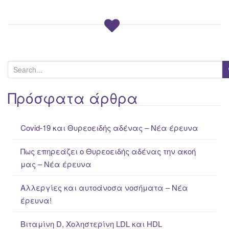
S
e
a
Πρόσφατα άρθρα
r
c
Covid-19 και Θυρεοειδής αδένας – Νέα έρευνα
h
f
Πως επηρεάζει ο Θυρεοειδής αδένας την ακοή
o
μας – Νέα έρευνα
r
:
Αλλεργίες και αυτοάνοσα νοσήματα – Νέα
έρευνα!
Βιταμίνη D, Χοληστερίνη LDL και HDL