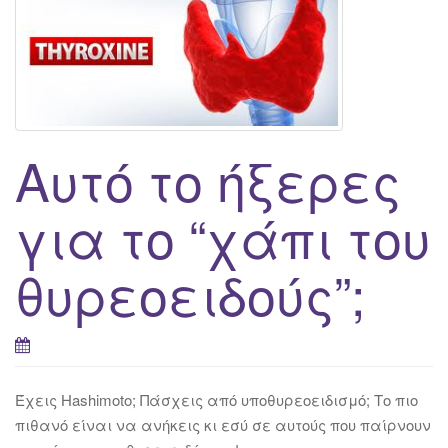
g
a
t
i
o
n
Αυτό το ήξερες
για το “χάπι του
θυρεοειδούς”;
Έχεις Hashimoto; Πάσχεις από υποθυρεοειδισμό; Το πιο
πιθανό είναι να ανήκεις κι εσύ σε αυτούς που παίρνουν