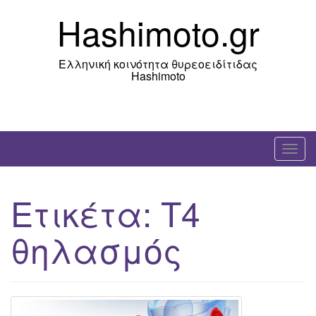
Skip
Hashimoto.gr
to
content
Ελληνική κοινότητα θυρεοειδίτιδας
Hashimoto
T
o
g
Ετικέτα:
Τ4
g
l
θηλασμός
e
n
a
v
i