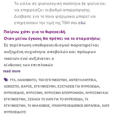
Το γάλα σε φυσιολογική ποσότητα δε φαίνεται
να επηρρεάζει το βαθμό απορρόφησης.
Διάβασε για το ποια φάρμακα μπορεί να
επηρεάσουν την τιμή της TSH σου
εδώ
.
Παίρνω χάπι για το θυρεοειδή.
Όταν μείνω έγκυος θα πρέπει να το σταματήσω;
Σε περίπτωση υποθυρεοειδισμού παρατηρείται
αυξημένη συχνότητα αποβολών και πρόωρων
τοκετών ενώ αυξάνεται ο
κίνδυνος των επιπλοκών
read more
,
,
,
,
FT4
HASHIMOTO
TSH ΕΓΚΥΜΟΣΎΝΗ
ΑΝΤΙΣΥΛΛΗΠΤΙΚΆ
,
,
,
,
ΑΣΒΈΣΤΙΟ
ΒΆΡΟΣ
ΕΓΚΥΜΟΣΎΝΗ
ΕΞΕΤΆΣΕΙΣ ΓΙΑ ΘΥΡΕΟΕΙΔΉ
,
,
,
ΘΥΡΕΟΕΙΔΉΣ
ΘΥΡΟΞΊΝΗ
ΘΥΡΟΞΊΝΗ ΑΠΟΡΡΌΦΗΣΗ
ΘΥΡΟΞΊΝΗ ΚΑΙ
,
,
ΕΓΚΥΜΟΣΎΝΗ
ΞΈΧΑΣΑ ΤΟ ΧΆΠΙ ΓΙΑ ΤΟ ΘΥΡΕΟΕΙΔΉ
Τ4
,
,
,
ΕΓΚΥΜΟΣΎΝΗ
Τ4 ΘΗΛΑΣΜΌΣ
ΥΠΟΘΥΡΕΟΕΙΔΙΣΜΌΣ ΘΕΡΑΠΕΊΑ
ΧΆΠΙ
ΘΥΡΕΟΕΙΔΟΎΣ