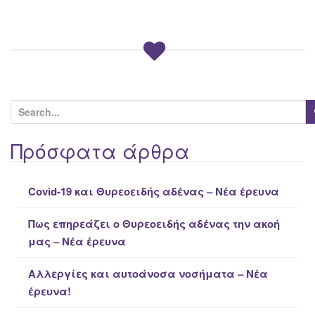
S
e
a
Πρόσφατα άρθρα
r
c
Covid-19 και Θυρεοειδής αδένας – Νέα έρευνα
h
f
Πως επηρεάζει ο Θυρεοειδής αδένας την ακοή
o
μας – Νέα έρευνα
r
:
Αλλεργίες και αυτοάνοσα νοσήματα – Νέα
έρευνα!