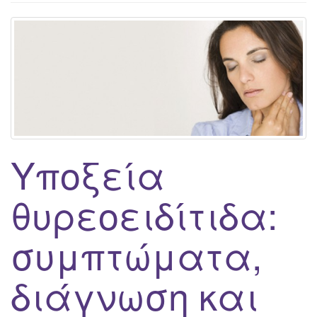
g
a
t
i
o
n
Υποξεία
θυρεοειδίτιδα:
συμπτώματα,
διάγνωση και