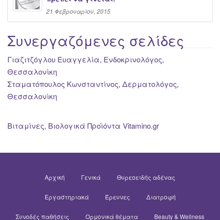
21 Φεβρουαρίου, 2015
Συνεργαζόμενες σελίδες
Γιαζιτζόγλου Ευαγγελία, Ενδοκρινολόγος,
Θεσσαλονίκη
Σταματόπουλος Κωνσταντίνος, Δερματολόγος,
Θεσσαλονίκη
Βιταμίνες, Βιολογικά Προϊόντα Vitamino.gr
Αρχική
Γενικά
Θυρεοειδής αδένας
Εργαστηριακά
Έρευνες
Διατροφή
Συνοδές παθήσεις
Ορμονικά θέματα
Beauty & Wellness