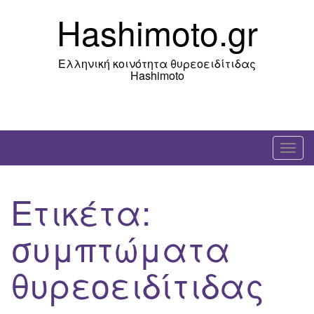
Skip
Hashimoto.gr
to
content
Ελληνική κοινότητα θυρεοειδίτιδας
Hashimoto
T
o
g
Ετικέτα:
g
l
συμπτώματα
e
n
θυρεοειδίτιδας
a
v
i