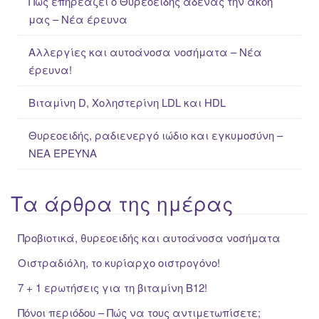
Πως επηρεάζει ο Θυρεοειδής αδένας την ακοή
o
μας – Νέα έρευνα
r
:
Αλλεργίες και αυτοάνοσα νοσήματα – Νέα
έρευνα!
Βιταμίνη D, Χοληστερίνη LDL και HDL
Θυρεοειδής, ραδιενεργό ιώδιο και εγκυμοσύνη –
ΝΕΑ ΈΡΕΥΝΑ
Τα άρθρα της ημέρας
Προβιοτικά, θυρεοειδής και αυτοάνοσα νοσήματα
Οιστραδιόλη, το κυρίαρχο οιστρογόνο!
7 + 1 ερωτήσεις για τη βιταμίνη Β12!
Πόνοι περιόδου – Πώς να τους αντιμετωπίσετε;