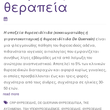
θεραπεία
Η υποξεία θυρεοειδίτιδα (κοκκιωματώδης ή
γιγαντοκυτταρική ή θυ­ρεοειδίτιδα De Quervain)
είναι
μια φλεγμονώδης πάθηση του θυρεοειδούς αδένα,
πιθανότατα ιογενούς αιτιολογίας που εμφανίζεται
συνήθως λίγες εβδομάδες μετά από λοίμωξη του
ανώτερου αναπνευστικού. Αποτελεί το 5% των κλινικών
θυρεοειδικών διαταραχών και αφορά κυρίως γυναίκες,
οι οποίες προσβάλλονται έως και τρεις φορές
συχνότερα από τους άνδρες, συχνότερα σε ηλικίες 30-
50 ετών.
read more
,
,
CRP ΘΥΡΕΟΕΙΔΉΣ
DE QUERVAIN ΘΥΡΕΟΕΙΔΊΤΙΔΑ
TKE
,
,
,
ΑΥΞΗΜΈΝΗ
TSH ΥΠΟΘΥΡΕΟΕΙΔΙΣΜΌΣ
ΘΥΡΕΟΕΙΔΉΣ
ΘΥΡΕΟΕΙΔΉΣ