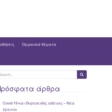
αθήσεις
Ορμονικά θέματα
Πρόσφατα άρθρα
Covid-19 και Θυρεοειδής αδένας – Νέα
έρευνα