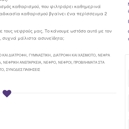
νισμός καθαρισμού, που φιλτράρει καθημερινά
διαδικασία καθαρισμού βγαίνει ένα περίσσευμα 2
 τους νεφρούς μας. Το κάνουμε ωστόσο αυτό με τον
, συχνά μάλιστα ασυνείδητα;
,
,
,
 ΚΑΙ ΔΙΑΤΡΟΦΉ
ΓΥΜΝΑΣΤΙΚΉ
ΔΙΑΤΡΟΦΉ ΚΑΙ ΧΑΣΙΜΌΤΟ
ΝΕΦΡΆ
,
,
,
,
Α
ΝΕΦΡΙΚΉ ΑΝΕΠΆΡΚΕΙΑ
ΝΕΦΡΌ
ΝΕΦΡΟΊ
ΠΡΟΒΛΉΜΑΤΑ ΣΤΑ
,
TO
ΣΥΝΟΔΈΣ ΠΑΘΉΣΕΙΣ