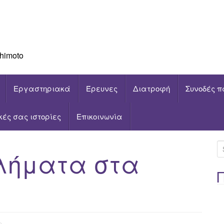
himoto
Εργαστηριακά
Έρευνες
Διατροφή
Συνοδές π
ικές σας ιστορίες
Επικοινωνία
S
λήματα στα
e
a
r
c
h
f