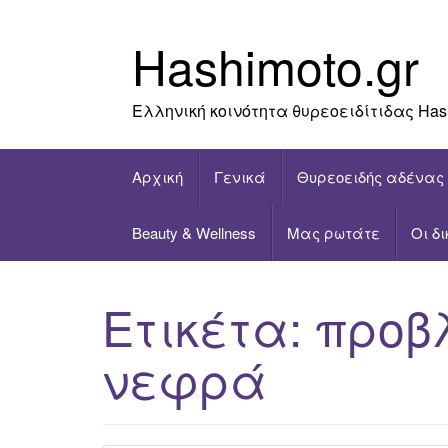
Skip
to
Hashimoto.gr
content
Ελληνική κοινότητα θυρεοειδίτιδας Has
Αρχική
Γενικά
Θυρεοειδής αδένας
Beauty & Wellness
Μας ρωτάτε
Οι δ
Ετικέτα:
προβ
νεφρά