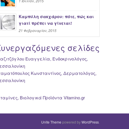
1 Ιουλίου, 2015
Καμπύλη σακχάρου: πότε, πώς και
γιατί πρέπει να γίνεται!
21 Φεβρουαρίου, 2015
Συνεργαζόμενες σελίδες
ιαζιτζόγλου Ευαγγελία, Ενδοκρινολόγος,
εσσαλονίκη
ταματόπουλος Κωνσταντίνος, Δερματολόγος,
εσσαλονίκη
ιταμίνες, Βιολογικά Προϊόντα Vitamino.gr
Unite Theme
powered by
WordPress
.