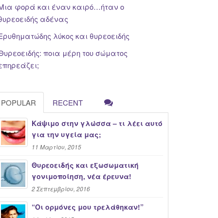
Μια φορά και έναν καιρό…ήταν ο
θυρεοειδής αδένας
Ερυθηματώδης λύκος και θυρεοειδής
Θυρεοειδής: ποια μέρη του σώματος
επηρεάζει;
POPULAR
RECENT
Κάψιμο στην γλώσσα – τι λέει αυτό
για την υγεία μας;
11 Μαρτίου, 2015
Θυρεοειδής και εξωσωματική
γονιμοποίηση, νέα έρευνα!
2 Σεπτεμβρίου, 2016
“Oι ορμόνες μου τρελάθηκαν!”