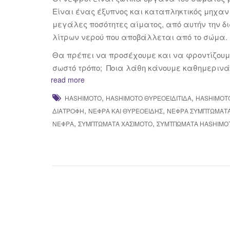
Είναι ένας έξυπνος και καταπληκτικός μηχα
μεγάλες ποσότητες αίματος, από αυτήν την 
λίτρων νερού που αποβάλλεται από το σώμα.
Θα πρέπει να προσέχουμε και να φροντίζουμε
σωστό τρόπο; Ποια λάθη κάνουμε καθημερινά
read more
,
,
HASHIMOTO
HASHIMOTO ΘΥΡΕΟΕΙΔΊΤΙΔΑ
HASHIMOTO
,
,
ΔΙΑΤΡΟΦΉ
ΝΕΦΡΆ ΚΑΙ ΘΥΡΕΟΕΙΔΉΣ
ΝΕΦΡΆ ΣΥΜΠΤΏΜΑΤ
,
,
ΝΕΦΡΆ
ΣΥΜΠΤΏΜΑΤΑ ΧΑΣΙΜΌΤΟ
ΣΥΜΤΠΏΜΑΤΑ HASHIMO