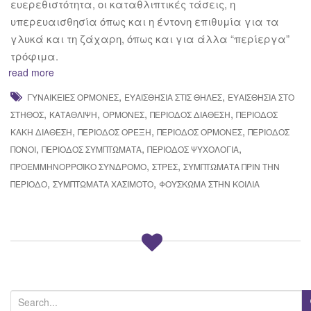
ευερεθιστότητα, οι καταθλιπτικές τάσεις, η
υπερευαισθησία όπως και η έντονη επιθυμία για τα
γλυκά και τη ζάχαρη, όπως και για άλλα “περίεργα”
τρόφιμα.
read more
,
,
ΓΥΝΑΙΚΕΊΕΣ ΟΡΜΌΝΕΣ
ΕΥΑΙΣΘΗΣΊΑ ΣΤΙΣ ΘΗΛΈΣ
ΕΥΑΙΣΘΗΣΊΑ ΣΤΟ
,
,
,
,
ΣΤΉΘΟΣ
ΚΑΤΆΘΛΙΨΗ
ΟΡΜΌΝΕΣ
ΠΕΡΊΟΔΟΣ ΔΙΆΘΕΣΗ
ΠΕΡΊΟΔΟΣ
,
,
,
ΚΑΚΉ ΔΙΆΘΕΣΗ
ΠΕΡΊΟΔΟΣ ΌΡΕΞΗ
ΠΕΡΊΟΔΟΣ ΟΡΜΌΝΕΣ
ΠΕΡΊΟΔΟΣ
,
,
,
ΠΌΝΟΙ
ΠΕΡΊΟΔΟΣ ΣΥΜΠΤΏΜΑΤΑ
ΠΕΡΊΟΔΟΣ ΨΥΧΟΛΟΓΊΑ
,
,
ΠΡΟΕΜΜΗΝΟΡΡΟΪΚΌ ΣΎΝΔΡΟΜΟ
ΣΤΡΕΣ
ΣΥΜΠΤΏΜΑΤΑ ΠΡΙΝ ΤΗΝ
,
,
ΠΕΡΊΟΔΟ
ΣΥΜΠΤΏΜΑΤΑ ΧΑΣΙΜΌΤΟ
ΦΟΎΣΚΩΜΑ ΣΤΗΝ ΚΟΙΛΙΆ
S