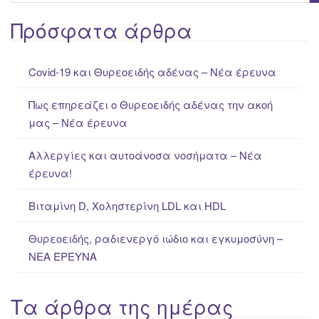
e
a
Πρόσφατα άρθρα
r
c
Covid-19 και Θυρεοειδής αδένας – Νέα έρευνα
h
f
Πως επηρεάζει ο Θυρεοειδής αδένας την ακοή
o
μας – Νέα έρευνα
r
:
Αλλεργίες και αυτοάνοσα νοσήματα – Νέα
έρευνα!
Βιταμίνη D, Χοληστερίνη LDL και HDL
Θυρεοειδής, ραδιενεργό ιώδιο και εγκυμοσύνη –
ΝΕΑ ΈΡΕΥΝΑ
Τα άρθρα της ημέρας