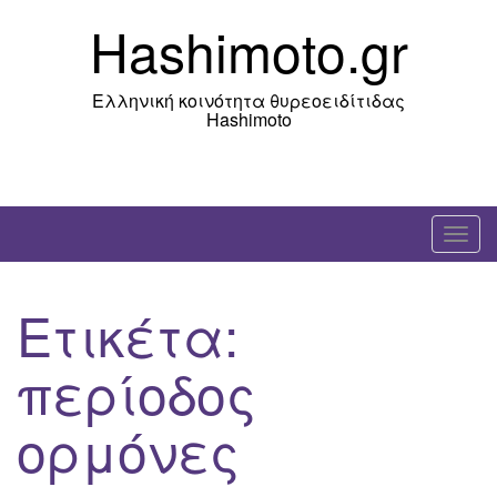
Skip
Hashimoto.gr
to
content
Ελληνική κοινότητα θυρεοειδίτιδας
Hashimoto
T
o
g
Ετικέτα:
g
l
περίοδος
e
n
ορμόνες
a
v
i